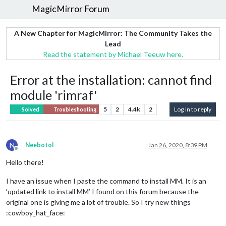
MagicMirror Forum
A New Chapter for MagicMirror: The Community Takes the
Lead
Read the statement by Michael Teeuw here.
Error at the installation: cannot find
module 'rimraf'
5
2
4.4k
2
Log in to reply
Solved
Troubleshooting
N
Neebotol
Jan 26, 2020, 8:39 PM
Offline
Hello there!
I have an issue when I paste the command to install MM. It is an
‘updated link to install MM’ I found on this forum because the
original one is giving me a lot of trouble. So I try new things
:cowboy_hat_face: