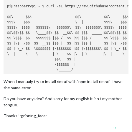
pi@raspberrypi:~ $ curl -sL https://raw.githubusercontent.com
$$\      $$\                     $$\           $$\      $$\ $
$$$\    $$$ |                    \__|          $$$\    $$$ |\
$$$$\  $$$$ | $$$$$$\   $$$$$$\  $$\  $$$$$$$\ $$$$\  $$$$ |$
$$\$$\$$ $$ | \____$$\ $$  __$$\ $$ |$$  _____|$$\$$\$$ $$ |$
$$ \$$$  $$ | $$$$$$$ |$$ /  $$ |$$ |$$ /      $$ \$$$  $$ |$
$$ |\$  /$$ |$$  __$$ |$$ |  $$ |$$ |$$ |      $$ |\$  /$$ |$
$$ | \_/ $$ |\$$$$$$$ |\$$$$$$$ |$$ |\$$$$$$$\ $$ | \_/ $$ |$
\__|     \__| \_______| \____$$ |\__| \_______|\__|     \__|\
                       $$\   $$ |

                       \$$$$$$  |

                        \______/

install 
log
 being saved to /home/pi/install.log

When I manualy try to install rimraf with ‘npm install rimraf’ I have
Updating packages ...

the same error.
Installing helper tools ...

Lecture des listes de paquets... Fait

Do you have any idea? And sorry for my english it isn’t my mother
Construction de l
'arbre des dépendances

tongue.
Lecture des informations d'
état... Fait

build-essential est déjà la version la plus récente (12.6).

Thanks! :grinning_face:
curl est déjà la version la plus récente (7.64.0-4).

unzip est déjà la version la plus récente (6.0-23+deb10u1).

0
wget est déjà la version la plus récente (1.20.1-1.1).
