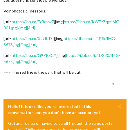
Les questions sont les bienvenues.
Voir photos ci-dessous.
[url=
https://ibb.co/FzRqvw7
][img]
https://i.ibb.co/KWTzZqy/IMG-
001.jpg[/img][/url]
[url=
https://ibb.co/Xs9RtDJ
][img]
https://i.ibb.co/ncTJjBk/IMG-
5673.jpg[/img][/url]
[url=
https://ibb.co/G9PRSCY
][img]
https://i.ibb.co/jz4DX30/IMG-
5675.jpg[/img][/url]
==> The red line is the part that will be cut
0
Hello! It looks like you're interested in this
conversation, but you don't have an account yet.
Getting fed up of having to scroll through the same posts
each visit? When you register for an account, you'll