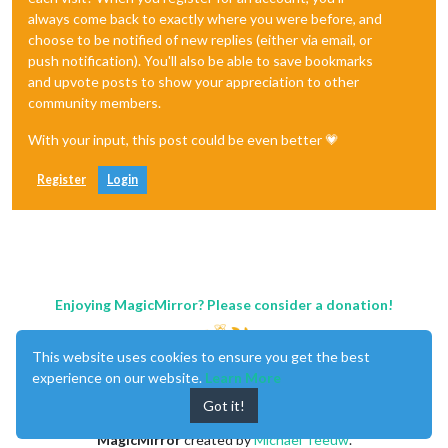
always come back to exactly where you were before, and
choose to be notified of new replies (either via email, or
push notification). You'll also be able to save bookmarks
and upvote posts to show your appreciation to other
community members.
With your input, this post could be even better 💗
Register
Login
Enjoying MagicMirror? Please consider a donation!
This website uses cookies to ensure you get the best
experience on our website.
Learn More
Got it!
MagicMirror
created by
Michael Teeuw
.