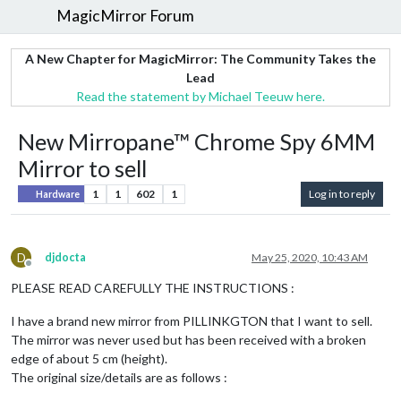
MagicMirror Forum
A New Chapter for MagicMirror: The Community Takes the
Lead
Read the statement by Michael Teeuw here.
New Mirropane™ Chrome Spy 6MM
Mirror to sell
1
1
602
1
Log in to reply
Hardware
D
djdocta
May 25, 2020, 10:43 AM
Offline
PLEASE READ CAREFULLY THE INSTRUCTIONS :
I have a brand new mirror from PILLINKGTON that I want to sell.
The mirror was never used but has been received with a broken
edge of about 5 cm (height).
The original size/details are as follows :