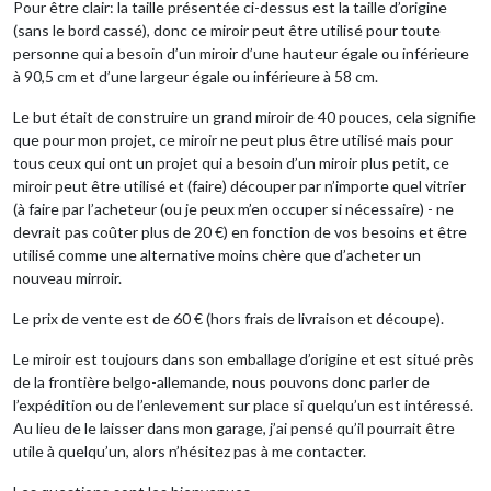
Pour être clair: la taille présentée ci-dessus est la taille d’origine
(sans le bord cassé), donc ce miroir peut être utilisé pour toute
personne qui a besoin d’un miroir d’une hauteur égale ou inférieure
à 90,5 cm et d’une largeur égale ou inférieure à 58 cm.
Le but était de construire un grand miroir de 40 pouces, cela signifie
que pour mon projet, ce miroir ne peut plus être utilisé mais pour
tous ceux qui ont un projet qui a besoin d’un miroir plus petit, ce
miroir peut être utilisé et (faire) découper par n’importe quel vitrier
(à faire par l’acheteur (ou je peux m’en occuper si nécessaire) - ne
devrait pas coûter plus de 20 €) en fonction de vos besoins et être
utilisé comme une alternative moins chère que d’acheter un
nouveau mirroir.
Le prix de vente est de 60 € (hors frais de livraison et découpe).
Le miroir est toujours dans son emballage d’origine et est situé près
de la frontière belgo-allemande, nous pouvons donc parler de
l’expédition ou de l’enlevement sur place si quelqu’un est intéressé.
Au lieu de le laisser dans mon garage, j’ai pensé qu’il pourrait être
utile à quelqu’un, alors n’hésitez pas à me contacter.