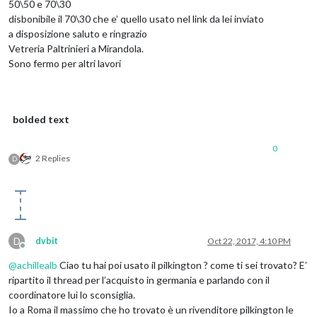
50\50 e 70\30
disbonibile il 70\30 che e’ quello usato nel link da lei inviato
a disposizione saluto e ringrazio
Vetreria Paltrinieri a Mirandola.
Sono fermo per altri lavori
bolded text
0
2 Replies
D
D
dvbit
Oct 22, 2017, 4:10 PM
Offline
@
achillealb
Ciao tu hai poi usato il pilkington ? come ti sei trovato? E’
ripartito il thread per l’acquisto in germania e parlando con il
coordinatore lui lo sconsiglia.
Io a Roma il massimo che ho trovato è un rivenditore pilkington le