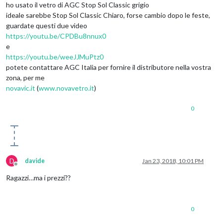
ho usato il vetro di AGC Stop Sol Classic grigio
ideale sarebbe Stop Sol Classic Chiaro, forse cambio dopo le feste,
guardate questi due video
https://youtu.be/CPDBu8nnux0
e
https://youtu.be/weeJJMuPtz0
potete contattare AGC Italia per fornire il distributore nella vostra
zona, per me
novavic.it
(
www.novavetro.it
)
0
D
davide
Jan 23, 2018, 10:01 PM
Offline
Ragazzi…ma i prezzi??
0