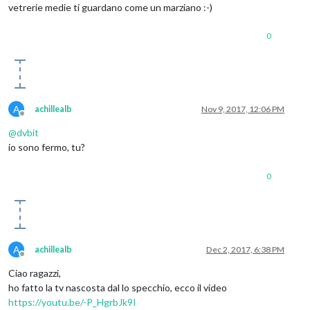
vetrerie medie ti guardano come un marziano :-)
0
A
achillealb
Nov 9, 2017, 12:06 PM
Offline
@
dvbit
io sono fermo, tu?
0
A
achillealb
Dec 2, 2017, 6:38 PM
Offline
Ciao ragazzi,
ho fatto la tv nascosta dal lo specchio, ecco il video
https://youtu.be/-P_HgrbJk9I