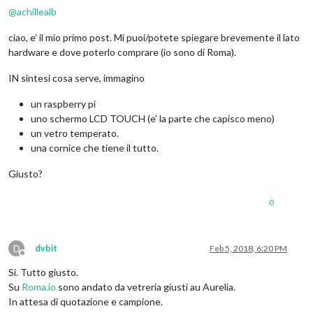
@
achillealb
ciao, e’ il mio primo post. Mi puoi/potete spiegare brevemente il lato
hardware e dove poterlo comprare (io sono di Roma).
IN sintesi cosa serve, immagino
un raspberry pi
uno schermo LCD TOUCH (e’ la parte che capisco meno)
un vetro temperato.
una cornice che tiene il tutto.
Giusto?
0
D
dvbit
Feb 5, 2018, 6:20 PM
Offline
Si. Tutto giusto.
Su
Roma.io
sono andato da vetreria giusti au Aurelia.
In attesa di quotazione e campione.