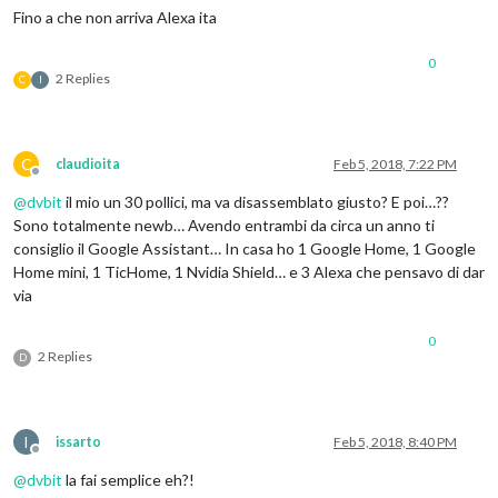
Fino a che non arriva Alexa ita
0
2 Replies
C
I
C
claudioita
Feb 5, 2018, 7:22 PM
Offline
@
dvbit
il mio un 30 pollici, ma va disassemblato giusto? E poi…??
Sono totalmente newb… Avendo entrambi da circa un anno ti
consiglio il Google Assistant… In casa ho 1 Google Home, 1 Google
Home mini, 1 TicHome, 1 Nvidia Shield… e 3 Alexa che pensavo di dar
via
0
2 Replies
D
I
issarto
Feb 5, 2018, 8:40 PM
Offline
@
dvbit
la fai semplice eh?!