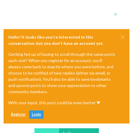
0
Hello! It looks like you're interested in this
conversation, but you don't have an account yet.
Getting fed up of having to scroll through the same posts
each visit? When you register for an account, you'll
always come back to exactly where you were before, and
choose to be notified of new replies (either via email, or
push notification). You'll also be able to save bookmarks
and upvote posts to show your appreciation to other
community members.
With your input, this post could be even better 💗
Register
Login