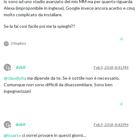
io sono ad uno stadio avanzato del mio MM ma per quanto riguarda
Alexa (improponibile in inglese), Google invece ancora acerbo e cmq
molto complicato da installare.
Se la fai cosi facile poi me la spieghi??
0
2 Replies
D
D
dvbit
Feb 5, 2018, 8:41 PM
Offline
@
claudioita
ma dipende da te. Se è sottile non è necessario.
Comunque non sono difficili da disassemblare. Sono ben
ingegnerizzati
0
D
dvbit
Feb 5, 2018, 8:43 PM
Offline
@
issarto
ci vorrei provare in questi giorni…