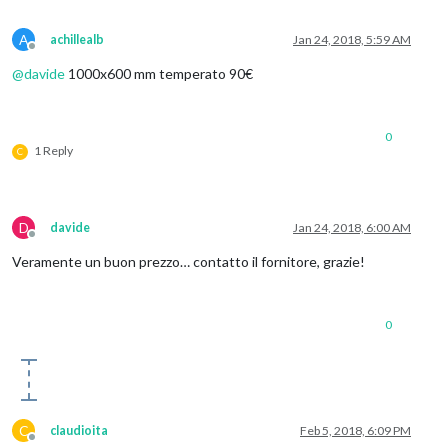
A
achillealb
Jan 24, 2018, 5:59 AM
Offline
@
davide
1000x600 mm temperato 90€
0
1 Reply
C
D
davide
Jan 24, 2018, 6:00 AM
Offline
Veramente un buon prezzo… contatto il fornitore, grazie!
0
C
claudioita
Feb 5, 2018, 6:09 PM
Offline