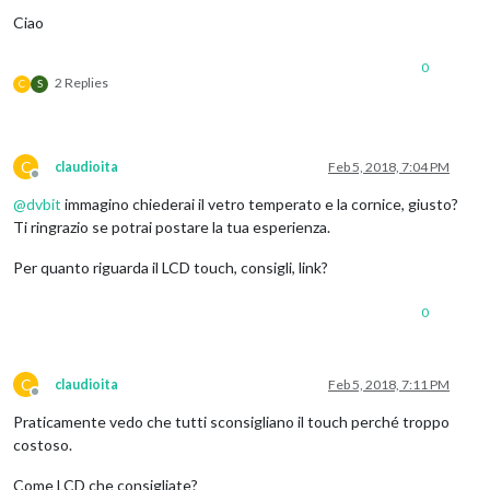
Ciao
0
2 Replies
C
S
C
claudioita
Feb 5, 2018, 7:04 PM
Offline
@
dvbit
immagino chiederai il vetro temperato e la cornice, giusto?
Ti ringrazio se potrai postare la tua esperienza.
Per quanto riguarda il LCD touch, consigli, link?
0
C
claudioita
Feb 5, 2018, 7:11 PM
Offline
Praticamente vedo che tutti sconsigliano il touch perché troppo
costoso.
Come LCD che consigliate?