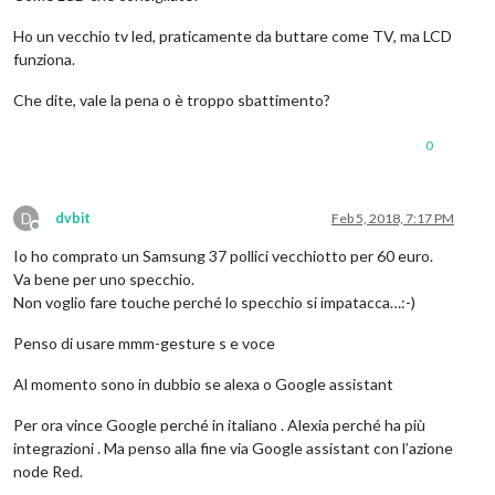
Ho un vecchio tv led, praticamente da buttare come TV, ma LCD
funziona.
Che dite, vale la pena o è troppo sbattimento?
0
D
dvbit
Feb 5, 2018, 7:17 PM
Offline
Io ho comprato un Samsung 37 pollici vecchiotto per 60 euro.
Va bene per uno specchio.
Non voglio fare touche perché lo specchio si impatacca…:-)
Penso di usare mmm-gesture s e voce
Al momento sono in dubbio se alexa o Google assistant
Per ora vince Google perché in italiano . Alexia perché ha più
integrazioni . Ma penso alla fine via Google assistant con l’azione
node Red.