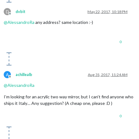
D
dvbit
May 22, 2017, 10:18 PM
Offline
@
AlessandroRa
any address? same location :-)
0
A
achillealb
Aug 31, 2017, 11:24 AM
Offline
@
AlessandroRa
I’m looking for an acrylic two way mirror, but I can’t find anyone who
ships it Italy… Any suggestion? (A cheap one, please :D )
0