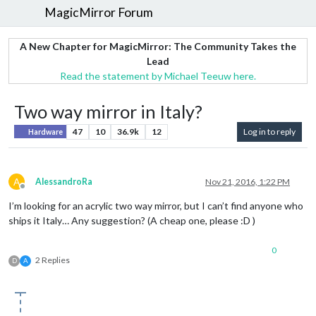
MagicMirror Forum
A New Chapter for MagicMirror: The Community Takes the
Lead
Read the statement by Michael Teeuw here.
Two way mirror in Italy?
47
10
36.9k
12
Log in to reply
Hardware
A
AlessandroRa
Nov 21, 2016, 1:22 PM
Offline
I’m looking for an acrylic two way mirror, but I can’t find anyone who
ships it Italy… Any suggestion? (A cheap one, please :D )
0
2 Replies
D
A