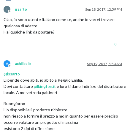
I
issarto
Sep 18, 2017, 12:59 PM
Offline
Ciao, io sono utente italiano come te, anche io vorrei trovare
qualcosa di adatto.
Hai qualche link da postare?
0
A
achillealb
Sep 19, 2017, 5:53 AM
Offline
@
issarto
Dipende dove abiti, io abito a Reggio Emilia.
Devi contattare
pilkington.it
e loro ti dano indirizzo del distributore
locale. A me vetreria paltineri
Buongiorno
Ho disponibile il prodotto richiesto
non riesco a fornire il prezzo a mq in quanto per essere preciso
occorre valutare un progetto di massima
esistono 2 tipi di riflessione