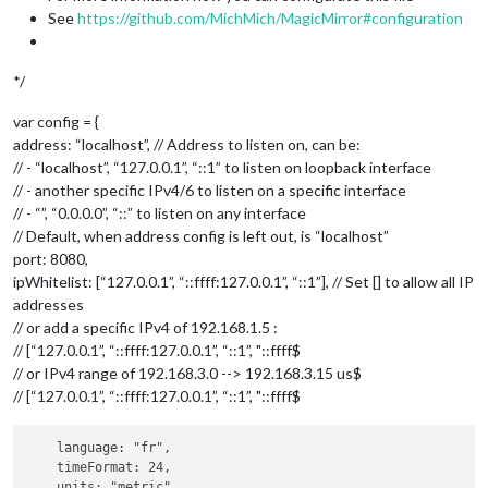
See
https://github.com/MichMich/MagicMirror#configuration
*/
var config = {
address: “localhost”, // Address to listen on, can be:
// - “localhost”, “127.0.0.1”, “::1” to listen on loopback interface
// - another specific IPv4/6 to listen on a specific interface
// - “”, “0.0.0.0”, “::” to listen on any interface
// Default, when address config is left out, is “localhost”
port: 8080,
ipWhitelist: [“127.0.0.1”, “::ffff:127.0.0.1”, “::1”], // Set [] to allow all IP
addresses
// or add a specific IPv4 of 192.168.1.5 :
// [“127.0.0.1”, “::ffff:127.0.0.1”, “::1”, "::ffff$
// or IPv4 range of 192.168.3.0 --> 192.168.3.15 us$
// [“127.0.0.1”, “::ffff:127.0.0.1”, “::1”, "::ffff$
    language: "fr",

    timeFormat: 24,

    units: "metric",
