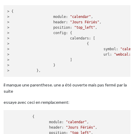
            },

            {

                    module: "MMM-DarkSkyForecast",

> {

                    header: "Weather",

>                     
module
: 
"calendar"
,

position
: 
"top_right"
,

>                     
header
: 
"Jours Fériés"
,

classes
: 
"default everyone"
,

>                     
position
: 
"top_left"
,

disabled
: false,

>                     
config
: {

config
: {

>                             
calendars
: [

apikey
: 
"5591aa062fc3d9a59b19110
>                                     {

latitude
: 
"49.012830"
,

>                                             
symbol
: 
"calen
longitude
: 
"2.251830"
,      

>                                             
url
: 
"webcal:/
iconset
: 
"4c"
,

>                             ]

concise
: false,

>                     }

forecastLayout
: 
"tiled"
 ,

language
: 
"fr"
 ,

label_timeFormat
: 
"k[h]"
 ,

il manque une parenthese. une a été ouverte mais pas fermé par la
hourlyForecastInterval
: 
"0"
 ,

suite
maxHourliesToShow
: 
"0"
 ,

maxDailiesToShow
: 
"0"
 ,

essaye avec ceci en remplacement:
label_high
: 
"Max"
 ,

label_low
: 
"Min"
                    }

            {

            },

module
: 
"calendar"
,

            {

header
: 
"Jours Fériés"
,

                    module: "weatherforecast",

position
: 
"top_left"
,
