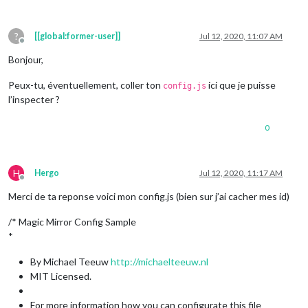
?
[[global:former-user]]
Jul 12, 2020, 11:07 AM
Offline
Bonjour,
Peux-tu, éventuellement, coller ton
ici que je puisse
config.js
l’inspecter ?
0
H
Hergo
Jul 12, 2020, 11:17 AM
Offline
Merci de ta reponse voici mon config.js (bien sur j’ai cacher mes id)
/* Magic Mirror Config Sample
*
By Michael Teeuw
http://michaelteeuw.nl
MIT Licensed.
For more information how you can configurate this file