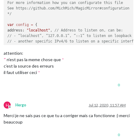
For more information how you can configurate this file

[2020-07-12 13:37:40.618] [LOG]    Starting node helper 
for
:
See https://github.com/MichMich/MagicMirror#configuration

[2020-07-12 13:37:40.618] [LOG]    Sockets connected & module
*/
[2020-07-12 13:37:40.674] [LOG]    Launching application.

[2020-07-12 13:37:41.548] [LOG]    Create new calendar fetch
var
config
=
 {

[2020-07-12 13:37:41.564] [LOG]    Create new news fetcher 
f
address: 
"localhost"
, 
// Address to listen on, can be:
[2020-07-12 13:37:41.925] [INFO]   Calendar-Fetcher: Broadcas
// - “localhost”, “127.0.0.1”, “::1” to listen on loopback i
// - another specific IPv4/6 to listen on a specific interfa
// - “”, “0.0.0.0”, “::” to listen on any interface
// Default, when address config is left out, is “localhost”
attention:
port: 
8080
,

n’est pas la meme chose que
“
"
ipWhitelist: [
"127.0.0.1"
, 
"::ffff:127.0.0.1"
, 
"::1"
], 
// Se
c’est la source des erreurs
// or add a specific IPv4 of 192.168.1.5 :
il faut utiliser ceci
"
// [“127.0.0.1”, “::ffff:127.0.0.1”, “::1”, "::ffff$
// or IPv4 range of 192.168.3.0 --> 192.168.3.15 us$
0
// [“127.0.0.1”, “::ffff:127.0.0.1”, “::1”, "::ffff$
language: 
"fr"
,

    timeFormat: 
24
,

    units: 
"metric"
,

H
Hergo
Jul 12, 2020, 11:57 AM
Offline
    modules: [

Merci je ne sais pas ce que tu a corriger mais ca fonctionne :) merci
            {

beaucoup
module
: 
"alert"
,

            },

0
            {
