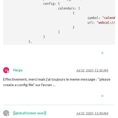
position
: 
"top_right"
,

config
: {

header
: 
"Prévisions à"
,

calendars
: [

config
: {

                                    {

location
: 
"Saint-Leu-la-Foret"
,

symbol
: 
"calenda
locationID
: 
"2978768"
,  
//ID fro
url
: 
"webcal://w
appid
: « XXXX »

                                    }

                    }

                            ]

            },

                    }

            {

                    module: "newsfeed",

position
: 
"bottom_bar"
,

0
config
: {

feeds
: [

                                    {

title
: 
"20 Minut
H
Hergo
Jul 12, 2020, 11:32 AM
url
: 
"http://www
Offline
                                    }

Effectivement, merci mais j’ai toujours le meme message : “please
                            ],

create a config file” sur l’ecran …
                            showSourceTitle: true,

                            showPublishDate: true,

                            broadcastNewsFeeds: true,

0
                            broadcastNewsUpdates: true

                    }

            },

?
[[global:former-user]]
Jul 12, 2020, 11:40 AM
            { 

Offline