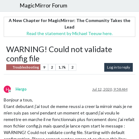
MagicMirror Forum
A New Chapter for MagicMirror: The Community Takes the
Lead
Read the statement by Michael Teeuw here.
WARNING! Could not validate
config file
9
2
1.7k
2
Log in to reply
Troubleshooting
H
Hergo
Jul 12, 2020, 9:58 AM
Offline
Bonjour a tous,
Etant debutant j’ai tout de meme reussi a creer la mirroir mais je ne
m’en suis pas servi pendant un moment et quand j’ai voulu le
remettre en marche il ne fonctionnais plus forcement donc j’ai refait
mon fichier config.js mais quand je lance npm start le message :
WARNING! Could not validate config file. Starting with default
configuration. Please correct syntax errors at or above this line: