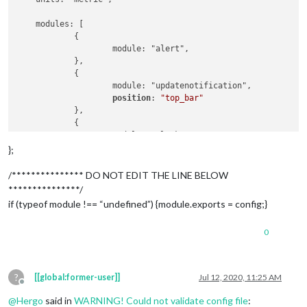
    modules: [

            {

                    module: "alert",

            },

            {

                    module: "updatenotification",

position
: 
"top_bar"
            },

            {

                    module: "clock",

position
: 
"top_left"
};
            },

            {

/*************** DO NOT EDIT THE LINE BELOW
                    module: "calendar",

***************/
                    header: "Jours Fériés",

if (typeof module !== “undefined”) {module.exports = config;}
position
: 
"top_left"
,

config
: {

0
calendars
: [

                                    {

symbol
: 
"calenda
url
: 
"webcal://w
?
[[global:former-user]]
Jul 12, 2020, 11:25 AM
                            ]

Offline
                    }

@
Hergo
said in
WARNING! Could not validate config file
: