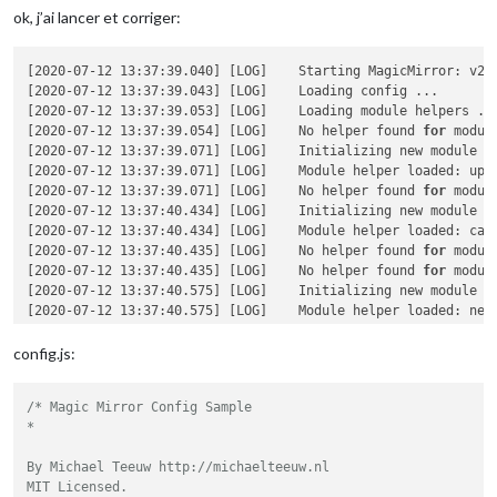
                    module : "MMM-NowPlayingOnSpotify" , 

ok, j’ai lancer et corriger:
position 
: 
"bottom_left"
 ,

config 
: { 

showCoverArt 
: false , 

[2020-07-12 13:37:39.040] [LOG]    Starting MagicMirror: v2.1
clientID 
: « XXXX » , 

[2020-07-12 13:37:39.043] [LOG]    Loading config ...

clientSecret 
: « XXXX » , 

[2020-07-12 13:37:39.053] [LOG]    Loading module helpers ...
accessToken 
: « XXXX » , 

[2020-07-12 13:37:39.054] [LOG]    No helper found 
for
 modul
refreshToken 
: « XXXX » 

[2020-07-12 13:37:39.071] [LOG]    Initializing new module he
                    } 

[2020-07-12 13:37:39.071] [LOG]    Module helper loaded: upda
            },

[2020-07-12 13:37:39.071] [LOG]    No helper found 
for
 modul
            {

[2020-07-12 13:37:40.434] [LOG]    Initializing new module he
                    module: 'MMM-Transilien',

[2020-07-12 13:37:40.434] [LOG]    Module helper loaded: cale
position
: 
'top_left'
,

[2020-07-12 13:37:40.435] [LOG]    No helper found 
for
 modul
header
:
'Persan Beaumont vers St-Denis'
,

[2020-07-12 13:37:40.435] [LOG]    No helper found 
for
 modul
config
:{

[2020-07-12 13:37:40.575] [LOG]    Initializing new module he
departUIC
:
"87276469"
,

[2020-07-12 13:37:40.575] [LOG]    Module helper loaded: news
arriveeUIC
:
"87271015"
,

[2020-07-12 13:37:40.575] [LOG]    No helper found 
for
 modul
login
: »XXXX », 
// You must add 
[2020-07-12 13:37:40.576] [LOG]    No helper found 
for
 modul
config.js:
password
:
""
,

[2020-07-12 13:37:40.576] [LOG]    All module helpers loaded.
showRemainingTime
: true

[2020-07-12 13:37:40.613] [LOG]    Starting server on port 80
                    }

/* Magic Mirror Config Sample

[2020-07-12 13:37:40.617] [LOG]    Server started ...

            },

*

[2020-07-12 13:37:40.617] [LOG]    Connecting socket 
for
: up
[2020-07-12 13:37:40.618] [LOG]    Connecting socket 
for
: ca
By Michael Teeuw http://michaelteeuw.nl

[2020-07-12 13:37:40.618] [LOG]    Starting node helper 
for
:
MIT Licensed.

[2020-07-12 13:37:40.618] [LOG]    Connecting socket 
for
: ne