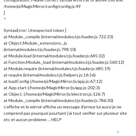
/home/pi/MagicMirror/config/config.js:49
]
^
SyntaxError: Unexpected token ]
at Module._compile (internal/modules/cjs/loader.js:722:23)
at Object.Module._extensions…js
(internal/modules/cjs/loader.js:798:10)
at Module.load (internal/modules/cjs/loader.js:645:32)
at Function.Module._load (internal/modules/cjs/loader.js:560:12)
at Module.require (internal/modules/cjs/loader.js:685:19)
at require (internal/modules/cjs/helpers.js:16:16)
at loadConfig (/home/pi/MagicMirror/js/app.js:67:12)
at App.start (/home/pi/MagicMirror/js/app.js:202:3)
at Object. (/home/pi/MagicMirror/js/electron.js:126:7)
at Module._compile (internal/modules/cjs/loader.js:786:30)
s’affiche et le mirroir affiche un message d’erreur lui aussi je ne
comprend pas pourquoi pourtant j’ai tout verifier sur plusieur site
etc et aucun probleme … HELP
0