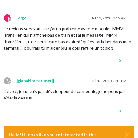
module
: 
"updatenotification"
,

                    position: 
"top_bar"
            },

H
Hergo
Jul 13, 2020, 8:19 AM
            {

Offline
module
: 
"clock"
,

Je reviens vers vous car j’ai un probleme avec le modules MMM-
                    position: 
"top_left"
Transilien qui n’affiche pas de train et j’ai le message “MMM-
            },

Transilien : Error: certificate has expired” qui est afficher dans mon
            {

terminal … pourrais tu m’aider (ou je dois refaire un topic?)
module
: 
"calendar"
,

                    header: 
"Jours Fériés"
,

                    position: 
"top_left"
,

0
                    config: {

                            calendars: [

                                    {

?
[[global:former-user]]
Jul 13, 2020, 3:19 PM
                                            symbol: 
"calenda
Offline
                                            url: 
"webcal://w
Désolé, je ne suis pas développeur de ce module, je ne peux pas
                                    }

aider la dessus
                            ]

                    }

            },

0
            {

module
: 
"MMM-DarkSkyForecast"
,

                    header: 
"Weather"
,

                    position: 
"top_right"
,

Hello! It looks like you're interested in this
                    classes: 
"default everyone"
,
