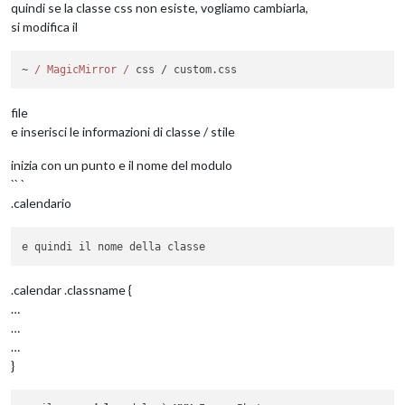
quindi se la classe css non esiste, vogliamo cambiarla,
si modifica il
~ 
/ MagicMirror /
 css / custom.
css
file
e inserisci le informazioni di classe / stile
inizia con un punto e il nome del modulo
`` `
.calendario
.calendar .classname {
…
…
…
}