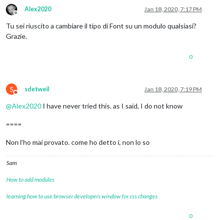
Alex2020
Jan 18, 2020, 7:17 PM
Offline
Tu sei riuscito a cambiare il tipo di Font su un modulo qualsiasi?
Grazie.
0
S
sdetweil
Jan 18, 2020, 7:19 PM
Do not disturb
@
Alex2020
I have never tried this. as I said, I do not know
====
Non l’ho mai provato. come ho detto i, non lo so
Sam
How to add modules
learning how to use browser developers window for css changes
0