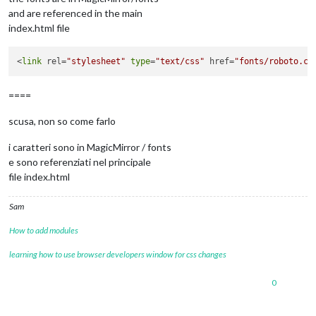
and are referenced in the main
index.html file
<
link
 rel=
"stylesheet"
type
=
"text/css"
 href=
"fonts/roboto.cs
====
scusa, non so come farlo
i caratteri sono in MagicMirror / fonts
e sono referenziati nel principale
file index.html
Sam
How to add modules
learning how to use browser developers window for css changes
0