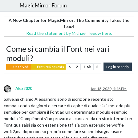
MagicMirror Forum
A New Chapter for MagicMirror: The Community Takes the
Lead
Read the statement by Michael Teeuw here.
Come si cambia il Font nei vari
moduli?
6
2
1.6k
2
Log in to reply
Unsolved
Feature Requests
Alex2020
Jan 18, 2020, 4:46 PM
Offline
Salve,mi chiamo Alessandro sono di iscrizione recente sto
combattendo da giorni e cercare di capire di quale sia il metodo più
semplice per cambiare il Font ad un determinato modulo esempio
modulo "Compliments"ho provato a scaricare da un sito internet un
Font qualsaisi sia con estensione ttf, sia con estensione woff e
woff2,ma dopo non so proprio come fare so che bisogna usare
@font-face però non so come si fa e su quale directory