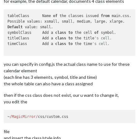
for example, the default calendar, documents 4 class elements
tableClass	Name 
of
 the classes issued 
from
 main.css.

Default
 value: small.

symbolClass	Add a 
class
to
 the cell 
of
 symbol.

titleClass	Add a 
class
to
 the title
's cell.
timeClass	Add a 
class
to
 the time
's cell.
you can specify in config.js the actual class name to use for these
calendar element
(each line has 3 elements, symbol, title and time)
the whole table can also have a class assigned
then if the css class does not exist, our u want to change it,
you edit the
~
/MagicMirror/
css/custom.
css
file
and insert the class/style info