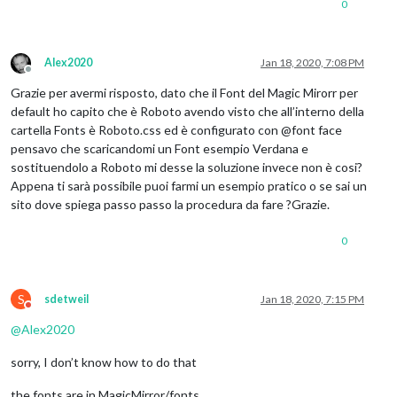
0
Alex2020
Jan 18, 2020, 7:08 PM
Offline
Grazie per avermi risposto, dato che il Font del Magic Mirorr per
default ho capito che è Roboto avendo visto che all’interno della
cartella Fonts è Roboto.css ed è configurato con @font face
pensavo che scaricandomi un Font esempio Verdana e
sostituendolo a Roboto mi desse la soluzione invece non è cosi?
Appena ti sarà possibile puoi farmi un esempio pratico o se sai un
sito dove spiega passo passo la procedura da fare ?Grazie.
0
S
sdetweil
Jan 18, 2020, 7:15 PM
Do not disturb
@
Alex2020
sorry, I don’t know how to do that
the fonts are in MagicMirror/fonts