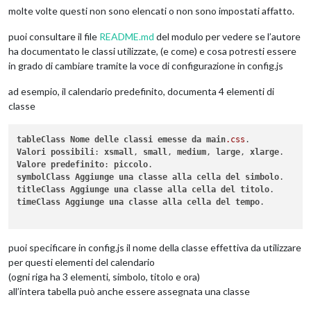
molte volte questi non sono elencati o non sono impostati affatto.
puoi consultare il file
README.md
del modulo per vedere se l’autore
ha documentato le classi utilizzate, (e come) e cosa potresti essere
in grado di cambiare tramite la voce di configurazione in config.js
ad esempio, il calendario predefinito, documenta 4 elementi di
classe
tableClass
Nome
delle
classi
emesse
da
main
.css
Valori
possibili
: 
xsmall
, 
small
, 
medium
, 
large
, 
xlarge
Valore
predefinito
: 
piccolo
symbolClass
Aggiunge
una
classe
alla
cella
del
simbolo
titleClass
Aggiunge
una
classe
alla
cella
del
titolo
timeClass
Aggiunge
una
classe
alla
cella
del
tempo
.

puoi specificare in config.js il nome della classe effettiva da utilizzare
per questi elementi del calendario
(ogni riga ha 3 elementi, simbolo, titolo e ora)
all’intera tabella può anche essere assegnata una classe