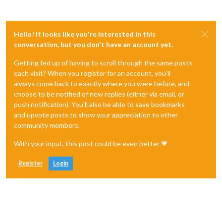
Hello! It looks like you're interested in this
conversation, but you don't have an account yet.
Getting fed up of having to scroll through the same posts
each visit? When you register for an account, you'll
always come back to exactly where you were before, and
choose to be notified of new replies (either via email, or
push notification). You'll also be able to save bookmarks
and upvote posts to show your appreciation to other
community members.
With your input, this post could be even better 💗
Register
Login