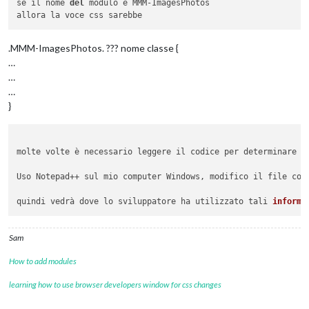
se il nome 
del
 modulo è MMM-ImagesPhotos

.MMM-ImagesPhotos. ??? nome classe {
…
…
…
}
molte volte è necessario leggere il codice per determinare q
Uso Notepad++ sul mio computer Windows, modifico il file con
quindi vedrà dove lo sviluppatore ha utilizzato tali 
informa
Sam
How to add modules
learning how to use browser developers window for css changes