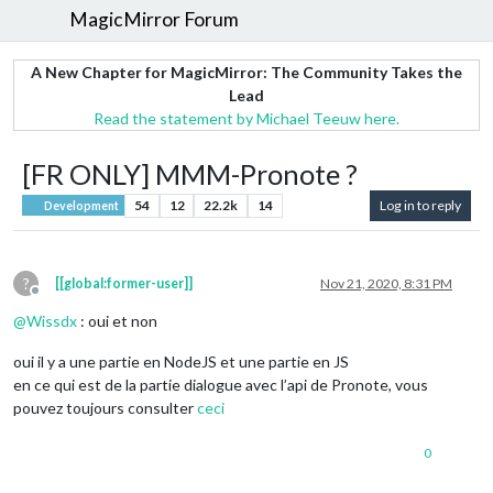
MagicMirror Forum
A New Chapter for MagicMirror: The Community Takes the
Lead
Read the statement by Michael Teeuw here.
[FR ONLY] MMM-Pronote ?
54
12
22.2k
14
Log in to reply
Development
?
[[global:former-user]]
Nov 21, 2020, 8:31 PM
Offline
@
Wissdx
: oui et non
oui il y a une partie en NodeJS et une partie en JS
en ce qui est de la partie dialogue avec l’api de Pronote, vous
pouvez toujours consulter
ceci
0