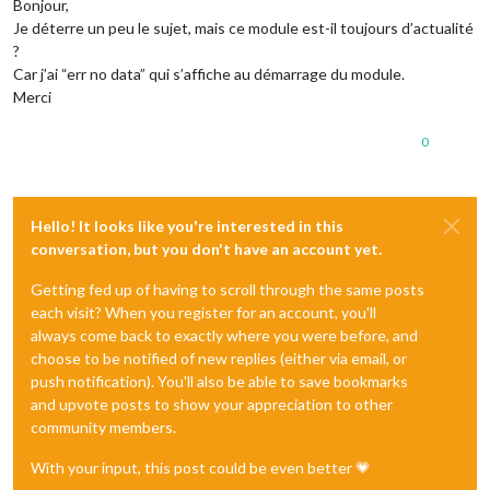
Bonjour,
Je déterre un peu le sujet, mais ce module est-il toujours d’actualité
?
Car j’ai “err no data” qui s’affiche au démarrage du module.
Merci
0
Hello! It looks like you're interested in this
conversation, but you don't have an account yet.
Getting fed up of having to scroll through the same posts
each visit? When you register for an account, you'll
always come back to exactly where you were before, and
choose to be notified of new replies (either via email, or
push notification). You'll also be able to save bookmarks
and upvote posts to show your appreciation to other
community members.
With your input, this post could be even better 💗