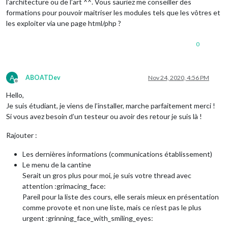
l’architecture ou de l’art ^^. Vous sauriez me conseiller des
formations pour pouvoir maitriser les modules tels que les vôtres et
les exploiter via une page html/php ?
0
A
ABOATDev
Nov 24, 2020, 4:56 PM
Offline
Hello,
Je suis étudiant, je viens de l’installer, marche parfaitement merci !
Si vous avez besoin d’un testeur ou avoir des retour je suis là !
Rajouter :
Les dernières informations (communications établissement)
Le menu de la cantine
Serait un gros plus pour moi, je suis votre thread avec
attention :grimacing_face:
Pareil pour la liste des cours, elle serais mieux en présentation
comme provote et non une liste, mais ce n’est pas le plus
urgent :grinning_face_with_smiling_eyes: