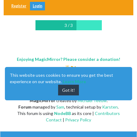
Register
Login
3 / 3
Enjoying MagicMirror? Please consider a donation!
This website uses cookies to ensure you get the best
experience on our website.
Learn More
Got it!
MagicMirror
created by
Michael Teeuw
.
Forum
managed by
Sam
, technical setup by
Karsten
.
This forum is using
NodeBB
as its core |
Contributors
Contact
|
Privacy Policy