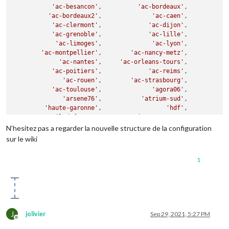
'ac-besancon'
,          
'ac-bordeaux'
,

'ac-bordeaux2'
,              
'ac-caen'
,

'ac-clermont'
,             
'ac-dijon'
,

'ac-grenoble'
,             
'ac-lille'
,

'ac-limoges'
,              
'ac-lyon'
,

'ac-montpellier'
,        
'ac-nancy-metz'
,

'ac-nantes'
,     
'ac-orleans-tours'
,

'ac-poitiers'
,             
'ac-reims'
,

'ac-rouen'
,        
'ac-strasbourg'
,

'ac-toulouse'
,              
'agora06'
,

'arsene76'
,           
'atrium-sud'
,

'haute-garonne'
,                  
'hdf'
,

'iledefrance'
,       
'seine-et-marne'
,

'somme'
,       
'eure-normandie'
,

N’hesitez pas a regarder la nouvelle structure de la configuration
'parisclassenumerique'
,           
'ljr-munich'
,

sur le wiki
'toutatice'
,             
'laclasse'
,

'lyceeconnecte'
,      
'portail-famille'
,

1
'cybercolleges42'
,          
'ac-valdoise'
,

'ac-lille2'
,                 
'none'
J
jolivier
Sep 29, 2021, 5:27 PM
Offline