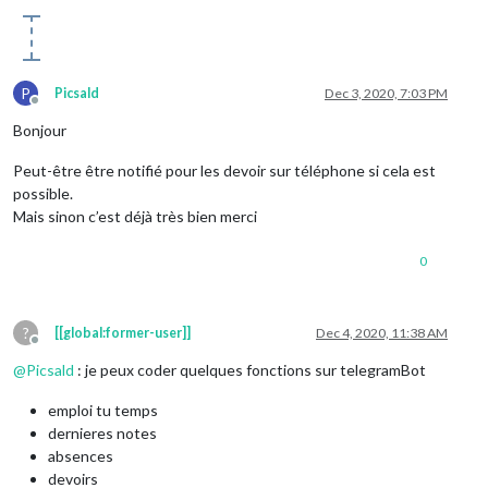
P
Picsald
Dec 3, 2020, 7:03 PM
Offline
Bonjour
Peut-être être notifié pour les devoir sur téléphone si cela est
possible.
Mais sinon c’est déjà très bien merci
0
?
[[global:former-user]]
Dec 4, 2020, 11:38 AM
Offline
@
Picsald
: je peux coder quelques fonctions sur telegramBot
emploi tu temps
dernieres notes
absences
devoirs