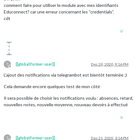
comment faire pour utiliser le module avec mes identifiants
Educonnect? car une erreur concernant les “credentials”.
cdt
0
?
[[global:former-user]]
Dec 20, 2020, 9:16 PM
Offline
L’ajout des notifications via telegrambot est bientôt terminée ;)
Cela demande encore quelques test de mon côté
Il sera possible de choisir les notifications voulu : absences, retard,
nouvelles notes, nouvelle moyenne, nouveau devoirs à effectué
0
?
[[global:former-user]]
Dec 21, 2020, 3:14 PM