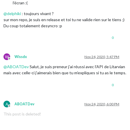
l’écran :(
@
delphiki
: toujours vivant ?
sur mon repo, je suis en release et toi tu ne valide rien sur le tiens ;)
Du coup totalement desyncro :p
0
W
Wissdx
Nov 24, 2020, 5:47 PM
Offline
@
ABOATDev
Salut, je suis preneur j’ai réussi avec l’API de Litarvian
mais avec celle-ci j’aimerais bien que tu m’expliques si tu as le temps.
0
A
ABOATDev
Nov 24, 2020, 6:00 PM
Offline
This post is deleted!