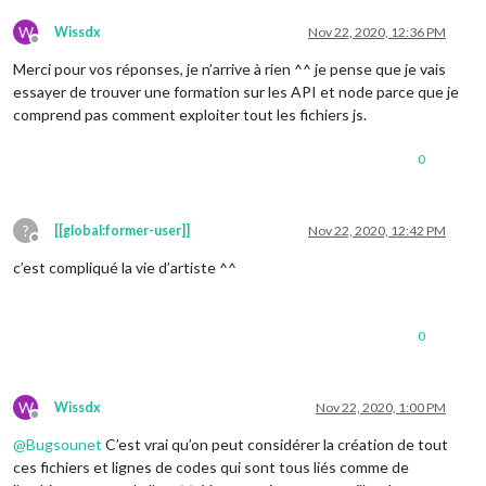
W
Wissdx
Nov 22, 2020, 12:36 PM
Offline
Merci pour vos réponses, je n’arrive à rien ^^ je pense que je vais
essayer de trouver une formation sur les API et node parce que je
comprend pas comment exploiter tout les fichiers js.
0
?
[[global:former-user]]
Nov 22, 2020, 12:42 PM
Offline
c’est compliqué la vie d’artiste ^^
0
W
Wissdx
Nov 22, 2020, 1:00 PM
Offline
@
Bugsounet
C’est vrai qu’on peut considérer la création de tout
ces fichiers et lignes de codes qui sont tous liés comme de