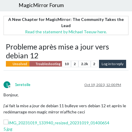
MagicMirror Forum
A New Chapter for MagicMirror: The Community Takes the
Lead
Read the statement by Michael Teeuw here.
Probleme après mise a jour vers
debian 12
10
2
2.2k
2
Log in to reply
Unsolved
Troubleshooting
1
1eretoile
Oct 19, 2023, 12:00 PM
Offline
Bonjour,
j’ai fait la mise a jour de debian 11 bulleye vers debian 12 et après le
redémarrage mon magic mirror m’affiche ceci