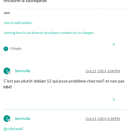
restaurer la sauvegarde
Sam
How to add modules
learning how to use browser developers window for css changes
0
1 Reply
1
1
1eretoile
Oct 21, 2023, 6:00 PM
Offline
C’est pas plutôt debian 12 qui pose problème chez moi? et non pas
MM?
0
1
1eretoile
Oct 21, 2023, 6:18 PM
Offline
@
sdetweil