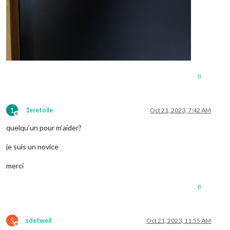
0
1
1eretoile
Oct 21, 2023, 7:42 AM
Offline
quelqu’un pour m’aider?
je suis un novice
merci
0
S
sdetweil
Oct 21, 2023, 11:55 AM
Offline