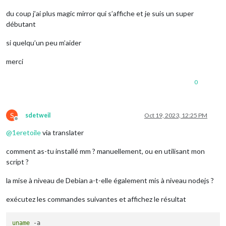
du coup j’ai plus magic mirror qui s’affiche et je suis un super
débutant
si quelqu’un peu m’aider
merci
0
S
sdetweil
Oct 19, 2023, 12:25 PM
Offline
@
1eretoile
via translater
comment as-tu installé mm ? manuellement, ou en utilisant mon
script ?
la mise à niveau de Debian a-t-elle également mis à niveau nodejs ?
exécutez les commandes suivantes et affichez le résultat
uname
 -a
