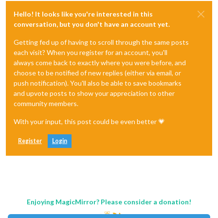
Hello! It looks like you're interested in this
conversation, but you don't have an account yet.
Getting fed up of having to scroll through the same posts
each visit? When you register for an account, you'll
always come back to exactly where you were before, and
choose to be notified of new replies (either via email, or
push notification). You'll also be able to save bookmarks
and upvote posts to show your appreciation to other
community members.
With your input, this post could be even better 💗
Register
Login
Enjoying MagicMirror? Please consider a donation!