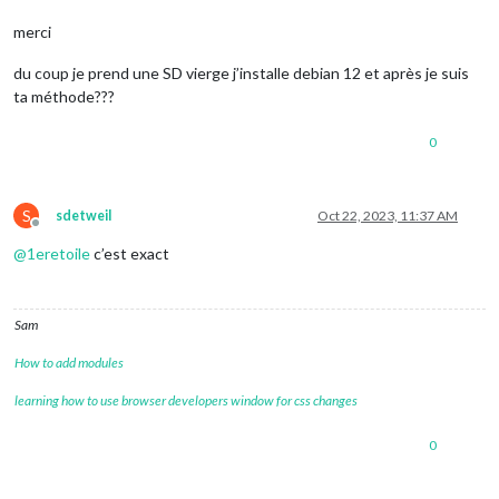
merci
du coup je prend une SD vierge j’installe debian 12 et après je suis
ta méthode???
0
S
sdetweil
Oct 22, 2023, 11:37 AM
Offline
@
1eretoile
c’est exact
Sam
How to add modules
learning how to use browser developers window for css changes
0