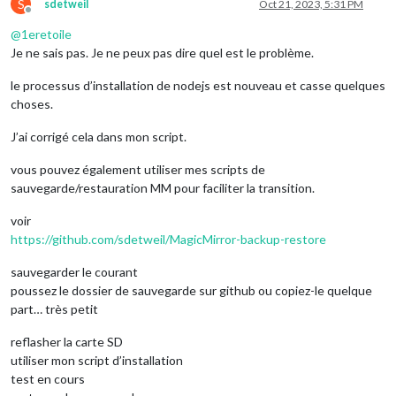
S
sdetweil
Oct 21, 2023, 5:31 PM
Offline
@
1eretoile
Je ne sais pas. Je ne peux pas dire quel est le problème.
le processus d’installation de nodejs est nouveau et casse quelques
choses.
J’ai corrigé cela dans mon script.
vous pouvez également utiliser mes scripts de
sauvegarde/restauration MM pour faciliter la transition.
voir
https://github.com/sdetweil/MagicMirror-backup-restore
sauvegarder le courant
poussez le dossier de sauvegarde sur github ou copiez-le quelque
part… très petit
reflasher la carte SD
utiliser mon script d’installation
test en cours