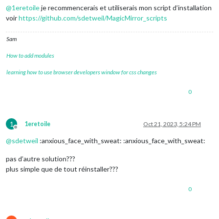
@
1eretoile
je recommencerais et utiliserais mon script d’installation
voir
https://github.com/sdetweil/MagicMirror_scripts
Sam
How to add modules
learning how to use browser developers window for css changes
0
1
1eretoile
Oct 21, 2023, 5:24 PM
Offline
@
sdetweil
:anxious_face_with_sweat: :anxious_face_with_sweat:
pas d’autre solution???
plus simple que de tout réinstaller???
0