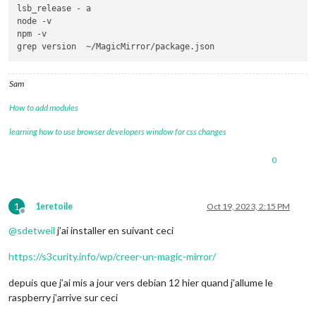
lsb_release - a

node -v

npm -v

Sam
How to add modules
learning how to use browser developers window for css changes
0
1
1eretoile
Oct 19, 2023, 2:15 PM
Offline
@
sdetweil
j’ai installer en suivant ceci
https://s3curity.info/wp/creer-un-magic-mirror/
depuis que j’ai mis a jour vers debian 12 hier quand j’allume le
raspberry j’arrive sur ceci