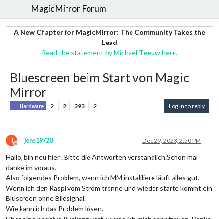
MagicMirror Forum
A New Chapter for MagicMirror: The Community Takes the
Lead
Read the statement by Michael Teeuw here.
Bluescreen beim Start von Magic
Mirror
2
2
393
2
Log in to reply
Hardware
J
jens19720
Dec 29, 2023, 2:50 PM
Offline
Hallo, bin neu hier . Bitte die Antworten verständlich.Schon mal
danke im voraus.
Also folgendes Problem, wenn ich MM instaliliere läuft alles gut.
Wenn ich den Raspi vom Strom trenne und wieder starte kommt ein
Bluscreen ohne Bildsignal.
Wie kann ich das Problem lösen.
Über eine positive Rückantwort, würde ich mich sehr freuen. Danke.