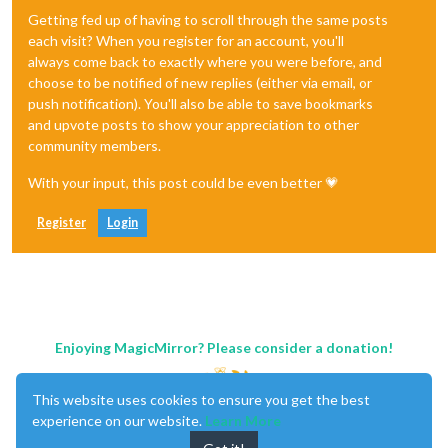
Getting fed up of having to scroll through the same posts
each visit? When you register for an account, you'll
always come back to exactly where you were before, and
choose to be notified of new replies (either via email, or
push notification). You'll also be able to save bookmarks
and upvote posts to show your appreciation to other
community members.
With your input, this post could be even better 💗
Register
Login
Enjoying MagicMirror? Please consider a donation!
This website uses cookies to ensure you get the best
experience on our website.
Learn More