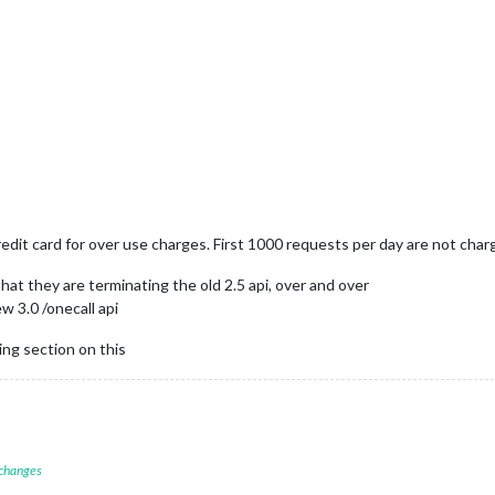
redit card for over use charges. First 1000 requests per day are not cha
t they are terminating the old 2.5 api, over and over
 3.0 /onecall api
ing section on this
 changes