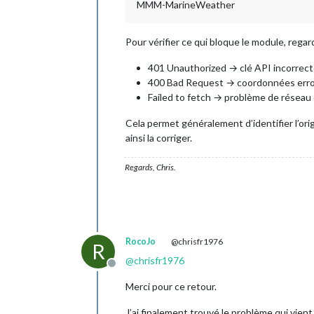
MMM-MarineWeather
Pour vérifier ce qui bloque le module, rega
401 Unauthorized → clé API incorrec
400 Bad Request → coordonnées err
Failed to fetch → problème de réseau
Cela permet généralement d’identifier l’ori
ainsi la corriger.
Regards, Chris.
RocoJo
@chrisfr1976
R
@
chrisfr1976
Offline
Merci pour ce retour.
J’ai finalement trouvé le problème qui vient