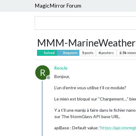
MagicMirror Forum
MMM-MarineWeather
5
posts
4
posters
2.5k
view
Solved
Requests
RocoJo
R
Bonjour,
Offline
L’un d’entre vous utilise t’il ce module?
Le mien est bloqué sur “Chargement…” bien 
Y a t’il une manip à faire dans le fichier nano 
sur The StormGlass API base URL.
apiBase : Default value: ‘
https://api.stormgl