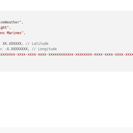
neWeather",

ight"
,

ons Marines"
,

: XX.XXXXXX, 
// Latitude
e
: -X.XXXXXXXX, 
// Longitude
xxxxxxxx-xxxx-xxxx-xxxx-xxxxxxxxxxxx-xxxxxxxx-xxxx-xxxx-xxxx-xxx