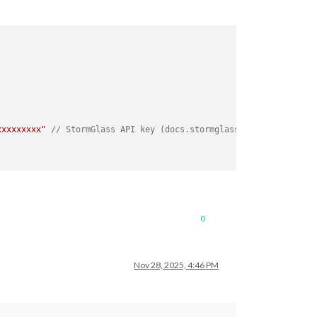
xxxxxxxxx"
// StormGlass API key (docs.stormglass.io)
0
Nov 28, 2025, 4:46 PM