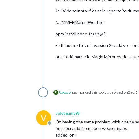
Je l’ai donc installé dans le répertoire du mo
/…/MMM-MarineWeather
npm install node-fetch@2
-> Il faut installer la version 2 car la versio
puis redémarrer le Magic Mirror est le tour 
RocoJo
has marked this topic as solved on
Dec 8,
R
videogame95
V
I’m having the same problem with open w
Offline
put secret id from open weater maps
added lon :