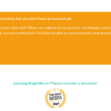
nversation, but you don't have an account yet.
e posts each visit? When you register for an account, you'll always com
il, or push notification). You'll also be able to save bookmarks and upvo
Enjoying MagicMirror? Please consider a donation!