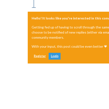
Hello! It looks like you're interested in this co
Getting fed up of having to scroll through the sam
choose to be notified of new replies (either via ema
community members.
With your input, this post could be even better 💗
Register
Login