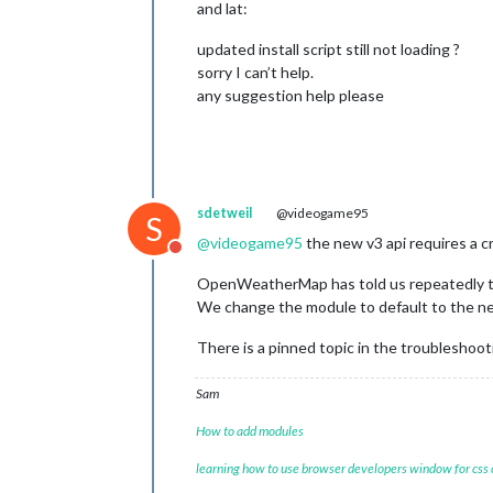
and lat:
updated install script still not loading ?
sorry I can’t help.
any suggestion help please
sdetweil
@videogame95
S
@
videogame95
the new v3 api requires a c
Do not disturb
OpenWeatherMap has told us repeatedly tha
We change the module to default to the new
There is a pinned topic in the troubleshoot
Sam
How to add modules
learning how to use browser developers window for css