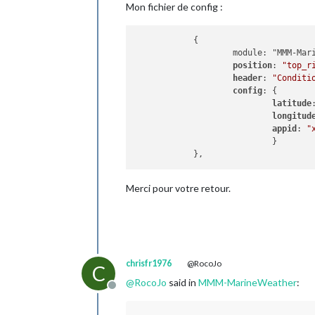
Mon fichier de config :
            {

                    module: "MMM-Mari
position
: 
"top_r
header
: 
"Conditi
config
: {

latitude
longitud
appid
: 
"
                            }

Merci pour votre retour.
chrisfr1976
@RocoJo
C
@
RocoJo
said in
MMM-MarineWeather
:
Offline