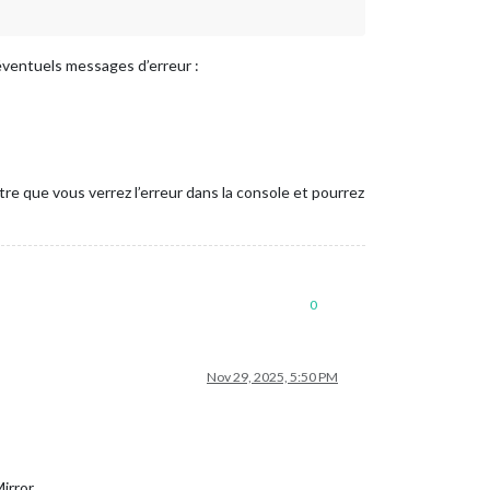
 éventuels messages d’erreur :
re que vous verrez l’erreur dans la console et pourrez
0
Nov 29, 2025, 5:50 PM
irror.