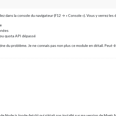
rdez dans la console du navigateur (F12 → « Console »). Vous y verrez les
te
onées
 ou quota API dépassé
gine du problème. Je ne connais pas non plus ce module en détail. Peut-êt
 de Node.js (node-fetch) qui n’était pas installé sur ma version de Magic M