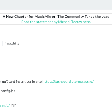
A New Chapter for MagicMirror: The Community Takes the Lead
Read the statement by Michael Teeuw here.
s
4
watching
qu’étant inscrit sur le site
https://dashboard.stormglass.io/
config.js :
ass.io/
’ ???