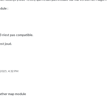
dule :
n 3 n’est pas compatible.
est joué.
 2025, 4:32 PM
eather map module