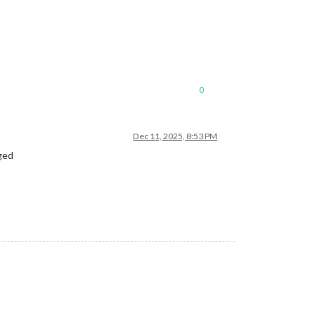
0
Dec 11, 2025, 8:53 PM
rged