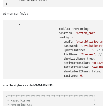
.calendar
 {

text-align
: center;

et mon config.js :
max-height
: 
100%
;

	{

.MMM-Bring
 {

				module: "MMM-Bring",

max-width
: 
80
 %;

position
: 
"bottom_bar"
,

max-height
: auto;

config
: {

margin-left
: auto;

email
: 
"eric.blais8@orang
margin-right
: auto;

password
: 
"Jevaisbien14"
,

updateInterval
: 
15
, 
// in
listName
: 
"Courses"
, 
// o
showListName
: true,

activeItemColor
: 
"#EE524F
latestItemColor
: 
"#4FABA2
showLatestItems
: false,

maxItems
: 
0
,

maxLatestItems
: 
0
,

locale
: 
"fr-FR"
,

voici le styles.css de MMM-BRING :
useKeyboard
: false,

showListName
: false,

/*****************************************************

				}

 * Magic Mirror                                      *

			}

 * MMM-Bring CSS                                     *

	]
