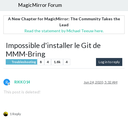
MagicMirror Forum
A New Chapter for MagicMirror: The Community Takes the
Lead
Read the statement by Michael Teeuw here.
Impossible d'installer le Git de
MMM-Bring
8
4
1.8k
4
Log in to reply
Troubleshooting
R
RIKKO14
Jun 24, 2020, 5:32 AM
Offline
This post is deleted!
1 Reply