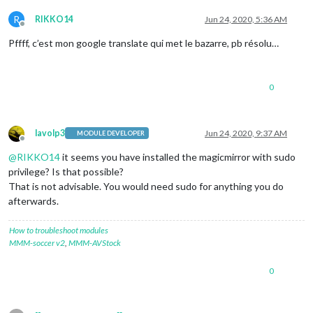
R
RIKKO14
Jun 24, 2020, 5:36 AM
Offline
Pffff, c’est mon google translate qui met le bazarre, pb résolu…
0
lavolp3
Jun 24, 2020, 9:37 AM
MODULE DEVELOPER
Offline
@
RIKKO14
it seems you have installed the magicmirror with sudo
privilege? Is that possible?
That is not advisable. You would need sudo for anything you do
afterwards.
How to troubleshoot modules
MMM-soccer v2
,
MMM-AVStock
0