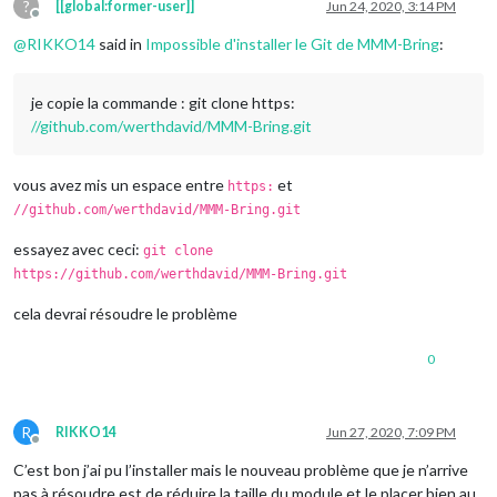
?
[[global:former-user]]
Jun 24, 2020, 3:14 PM
Offline
@
RIKKO14
said in
Impossible d'installer le Git de MMM-Bring
:
je copie la commande : git clone https:
//github.com/werthdavid/MMM-Bring.git
vous avez mis un espace entre
et
https:
//github.com/werthdavid/MMM-Bring.git
essayez avec ceci:
git clone
https://github.com/werthdavid/MMM-Bring.git
cela devrai résoudre le problème
0
R
RIKKO14
Jun 27, 2020, 7:09 PM
Offline
C’est bon j’ai pu l’installer mais le nouveau problème que je n’arrive
pas à résoudre est de réduire la taille du module et le placer bien au