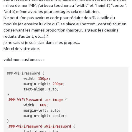
milieu de mon MM, j’ai beau toucher au “widht” et “height”, “center”,
“auto”, même avec les pourcentages cela ne fait rien.
Ne peut t’on pas avoir un code pour réduire de x % la taille du
module (et ensuite lui dire qu’il se place au bottom _center) tout en
conservant les mêmes proportion (hauteur, largeur, les dessins
réduits d’autant, etc…) ?
je ne sais si je suis clair dans mes propos…
Merci de votre aide.
voici mon custom.css :
MMM-WiFiPassword {

	widht: 
150px
;

margin-right
: 
200px
;

text-align
: auto;

.MMM-WiFiPassword
.qr-image
 {

width
 : 
60%
;

margin-left
: auto;

margin-right
: center;

.MMM-WiFiPassword
#WiFiPassword
 {

	text align: auto;
