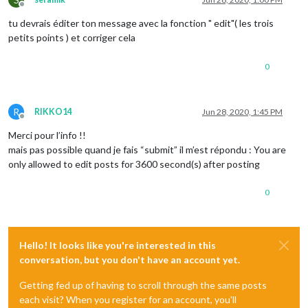
Offline
tu devrais éditer ton message avec la fonction " edit"( les trois
.bring-titleBtn
 {

background
: none;

petits points ) et corriger cela
margin
: 
10px
5px
;

padding
: 
5px
20px
;

0
border
: 
2px
 solid 
#eee
;

border-radius
: 
5px
;

font-size
: 
1em
;

cursor
: pointer;

R
RIKKO14
Jun 28, 2020, 1:45 PM
Offline
}

Merci pour l’info !!
.bring-titleBtn
:hover
 {

mais pas possible quand je fais “submit” il m’est répondu : You are
background-color
: 
#2980B9
;

only allowed to edit posts for 3600 second(s) after posting
}

0
#bring-dropList
 {

position
: relative;

display
: inline-block;

}

Hello! It looks like you're interested in this
#bring-dropList
.show
 {

conversation, but you don't have an account yet.
display
: block;

}

Getting fed up of having to scroll through the same posts
each visit? When you register for an account, you'll
#bring-dropItems
 {
