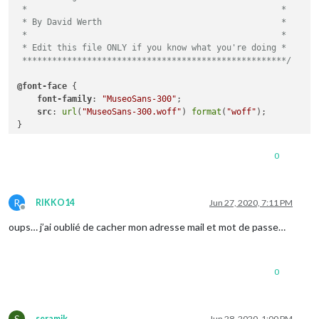
 *                                                   *

 * By David Werth                                    *

 *                                                   *

 * Edit this file ONLY if you know what you're doing *

 *****************************************************/
@font-face
 {

font-family
: 
"MuseoSans-300"
;

src
: 
url
(
"MuseoSans-300.woff"
) 
format
(
"woff"
);

}

@font-face
 {

0
font-family
: 
"MuseoSans-500"
;

src
: 
url
(
"MuseoSans-500.woff"
) 
format
(
"woff"
);

}

R
RIKKO14
Jun 27, 2020, 7:11 PM
Offline
.bring-list
 {

oups… j’ai oublié de cacher mon adresse mail et mot de passe…
display
: flex;

flex-direction
: row;

flex-wrap
: wrap;

}

0
/*

*  DROPDOWN TITLE

*/
S
seramik
Jun 28, 2020, 1:00 PM