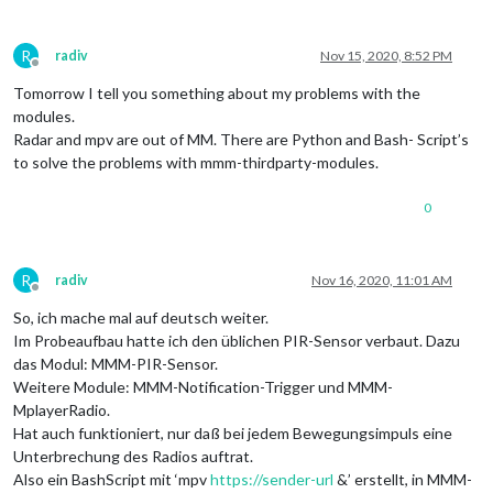
R
radiv
Nov 15, 2020, 8:52 PM
Offline
Tomorrow I tell you something about my problems with the
modules.
Radar and mpv are out of MM. There are Python and Bash- Script’s
to solve the problems with mmm-thirdparty-modules.
0
R
radiv
Nov 16, 2020, 11:01 AM
Offline
So, ich mache mal auf deutsch weiter.
Im Probeaufbau hatte ich den üblichen PIR-Sensor verbaut. Dazu
das Modul: MMM-PIR-Sensor.
Weitere Module: MMM-Notification-Trigger und MMM-
MplayerRadio.
Hat auch funktioniert, nur daß bei jedem Bewegungsimpuls eine
Unterbrechung des Radios auftrat.
Also ein BashScript mit ‘mpv
https://sender-url
&’ erstellt, in MMM-