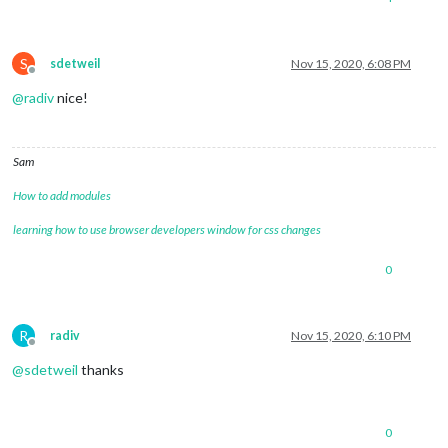
S
sdetweil
Nov 15, 2020, 6:08 PM
Offline
@
radiv
nice!
Sam
How to add modules
learning how to use browser developers window for css changes
0
R
radiv
Nov 15, 2020, 6:10 PM
Offline
@
sdetweil
thanks
0