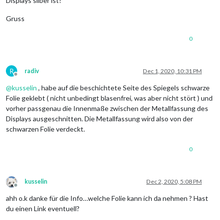
Displays silber ist?
if
 __name__ == 
'__main__'
:

try
:

Gruss
        main()

except
 KeyboardInterrupt:

0
R
radiv
Dec 1, 2020, 10:31 PM
Offline
@
kusselin
, habe auf die beschichtete Seite des Spiegels schwarze
Folie geklebt ( nicht unbedingt blasenfrei, was aber nicht stört ) und
vorher passgenau die Innenmaße zwischen der Metallfassung des
Displays ausgeschnitten. Die Metallfassung wird also von der
schwarzen Folie verdeckt.
0
kusselin
Dec 2, 2020, 5:08 PM
Offline
ahh o.k danke für die Info…welche Folie kann ich da nehmen ? Hast
du einen Link eventuell?