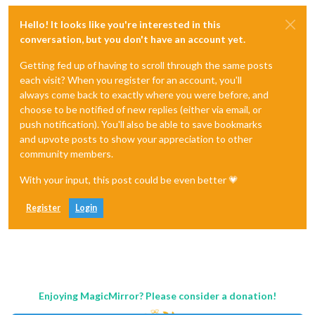
Hello! It looks like you're interested in this
conversation, but you don't have an account yet.
Getting fed up of having to scroll through the same posts
each visit? When you register for an account, you'll
always come back to exactly where you were before, and
choose to be notified of new replies (either via email, or
push notification). You'll also be able to save bookmarks
and upvote posts to show your appreciation to other
community members.
With your input, this post could be even better 💗
Register
Login
Enjoying MagicMirror? Please consider a donation!