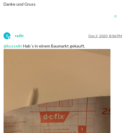
Danke und Gruss
0
R
radiv
Dec 2, 2020, 8:06 PM
Offline
@
kusselin
Hab´s in einem Baumarkt gekauft.