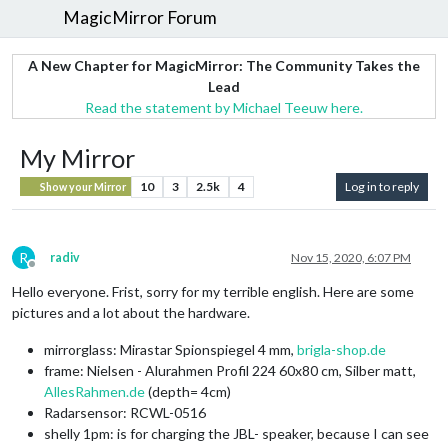
MagicMirror Forum
A New Chapter for MagicMirror: The Community Takes the
Lead
Read the statement by Michael Teeuw here.
My Mirror
10
3
2.5k
4
Log in to reply
Show your Mirror
R
radiv
Nov 15, 2020, 6:07 PM
Offline
Hello everyone. Frist, sorry for my terrible english. Here are some
pictures and a lot about the hardware.
mirrorglass: Mirastar Spionspiegel 4 mm,
brigla-shop.de
frame: Nielsen - Alurahmen Profil 224 60x80 cm, Silber matt,
AllesRahmen.de
(depth= 4cm)
Radarsensor: RCWL-0516
shelly 1pm: is for charging the JBL- speaker, because I can see