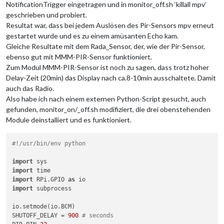
NotificationTrigger eingetragen und in monitor_off.sh ‘killall mpv’
geschrieben und probiert.
Resultat war, dass bei jedem Auslösen des Pir-Sensors mpv erneut
gestartet wurde und es zu einem amüsanten Echo kam.
Gleiche Resultate mit dem Rada_Sensor, der, wie der Pir-Sensor,
ebenso gut mit MMM-PIR-Sensor funktioniert.
Zum Modul MMM-PIR-Sensor ist noch zu sagen, dass trotz hoher
Delay-Zeit (20min) das Display nach ca.8-10min ausschaltete. Damit
auch das Radio.
Also habe ich nach einem externen Python-Script gesucht, auch
gefunden, monitor_on/_off.sh modifiziert, die drei obenstehenden
Module deinstalliert und es funktioniert.
#!/usr/bin/env python
import
import
import
 RPi.GPIO 
as
import
 subprocess

io.setmode(io.BCM)

SHUTOFF_DELAY = 
900
# seconds