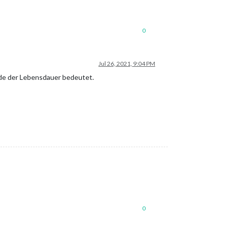
0
Jul 26, 2021, 9:04 PM
Ende der Lebensdauer bedeutet.
0