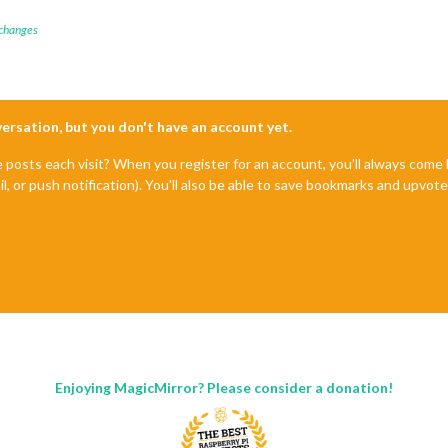
 changes
nversation, but you don't have an account yet.
e posts each visit? When you register for an account, you'll always com
il, or push notification). You'll also be able to save bookmarks and upvo
Enjoying MagicMirror? Please consider a donation!