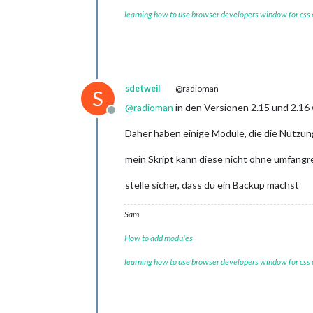
learning how to use browser developers window for css
sdetweil
@radioman
S
@
radioman
in den Versionen 2.15 und 2.16 
Offline
Daher haben einige Module, die die Nutzun
mein Skript kann diese nicht ohne umfan
stelle sicher, dass du ein Backup machst
Sam
How to add modules
learning how to use browser developers window for css