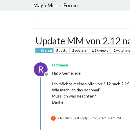
MagicMirror Forum
Update MM von 2.12 n
5
posts
2
posters
1.3k
views
2
watching
System
radioman
R
Hallo Gemeinde
Offline
Ich möchte meinen MM von 2.12 nach 2.16
Wie mach ich das nochmal?
Muss ich was beachten?
Danke
2 Replies
Last reply
Jul 26, 2021, 9:02 PM
S