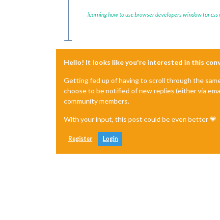
learning how to use browser developers window for css
Hello! It looks like you're interested in this co
Getting fed up of having to scroll through the sam
choose to be notified of new replies (either via ema
community members.
With your input, this post could be even better 💗
Register
Login