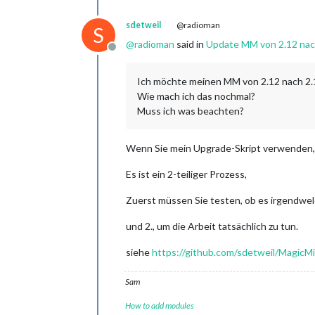
sdetweil
@radioman
S
@
radioman
said in
Update MM von 2.12 nac
Offline
Ich möchte meinen MM von 2.12 nach 2.
Wie mach ich das nochmal?
Muss ich was beachten?
Wenn Sie mein Upgrade-Skript verwenden, wi
Es ist ein 2-teiliger Prozess,
Zuerst müssen Sie testen, ob es irgendwel
und 2., um die Arbeit tatsächlich zu tun.
siehe
https://github.com/sdetweil/MagicMi
Sam
How to add modules