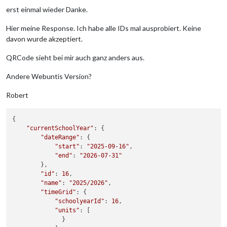
erst einmal wieder Danke.
Hier meine Response. Ich habe alle IDs mal ausprobiert. Keine
davon wurde akzeptiert.
QRCode sieht bei mir auch ganz anders aus.
Andere Webuntis Version?
Robert
{

"currentSchoolYear"
: {

"dateRange"
: {

"start"
: 
"2025-09-16"
,

"end"
: 
"2026-07-31"
        },

"id"
: 
16
,

"name"
: 
"2025/2026"
,

"timeGrid"
: {

"schoolyearId"
: 
16
,

"units"
: [

              }
