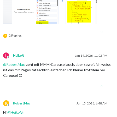
0
2 Replies
R
H
HeikoGr
Jan 14, 2026, 11:02 PM
Offline
@
RobertMuc
geht mit MMM-Carousel auch, aber soweit ich weiss
ist das mit Pages tatsächlich einfacher. Ich bleibe trotzdem bei
Carousel 😎
0
R
RobertMuc
Jan 15, 2026, 6:48 AM
Offline
Hi
@
HeikoGr
,