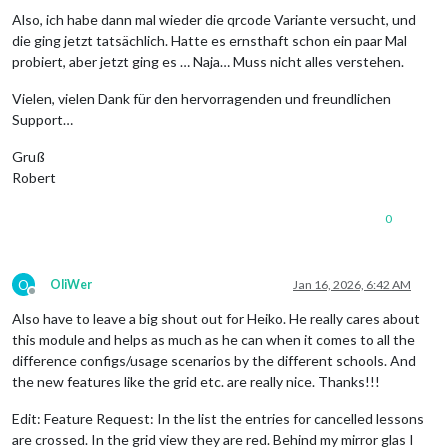
"system.firstDayOfWeek:2"
,

Also, ich habe dann mal wieder die qrcode Variante versucht, und
"system.showlessonsofday:false"
,

die ging jetzt tatsächlich. Hatte es ernsthaft schon ein paar Mal
"system.emailadmin:xxx"
probiert, aber jetzt ging es … Naja… Muss nicht alles verstehen.
    ],

"pollingJobs"
: [],

Vielen, vielen Dank für den hervorragenden und freundlichen
"isSupportAccessOpen"
: 
true
,

Support…
"licenceExpiresAt"
: 
"2999-12-31"
,

"holidays"
: [

Gruß
    ]

Robert
0
O
OliWer
Jan 16, 2026, 6:42 AM
Offline
Also have to leave a big shout out for Heiko. He really cares about
this module and helps as much as he can when it comes to all the
difference configs/usage scenarios by the different schools. And
the new features like the grid etc. are really nice. Thanks!!!
Edit: Feature Request: In the list the entries for cancelled lessons
are crossed. In the grid view they are red. Behind my mirror glas I