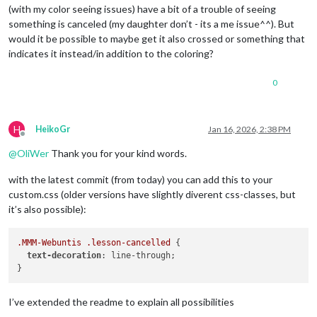
(with my color seeing issues) have a bit of a trouble of seeing
something is canceled (my daughter don’t - its a me issue^^). But
would it be possible to maybe get it also crossed or something that
indicates it instead/in addition to the coloring?
0
H
HeikoGr
Jan 16, 2026, 2:38 PM
Offline
@
OliWer
Thank you for your kind words.
with the latest commit (from today) you can add this to your
custom.css (older versions have slightly diverent css-classes, but
it’s also possible):
.MMM-Webuntis
.lesson-cancelled
 {

text-decoration
: line-through;

I’ve extended the readme to explain all possibilities