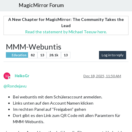
MagicMirror Forum
A New Chapter for MagicMirror: The Community Takes the
Lead
Read the statement by Michael Teeuw here.
MMM-Webuntis
82
13
28.1k
13
Log in to reply
Education
H
HeikoGr
Dec 18, 2025, 11:50 AM
Offline
@
Rondejavu
Bei webuntis mit dem Schüleraccount anmelden.
Links unten auf den Account Namen klicken
Im rechten Panel auf “Freigaben” gehen
Dort gibt es den Link zum QR Code mit allen Paramtern für
MMM-Webuntis.