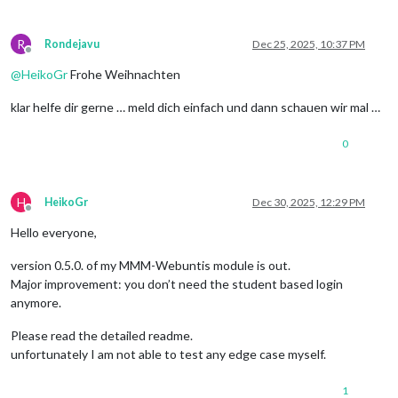
R
Rondejavu
Dec 25, 2025, 10:37 PM
Offline
@
HeikoGr
Frohe Weihnachten
klar helfe dir gerne … meld dich einfach und dann schauen wir mal …
0
H
HeikoGr
Dec 30, 2025, 12:29 PM
Offline
Hello everyone,
version 0.5.0. of my MMM-Webuntis module is out.
Major improvement: you don’t need the student based login
anymore.
Please read the detailed readme.
unfortunately I am not able to test any edge case myself.
1