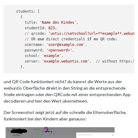
"CONTACTDETAILS:R:0:ASSIGNED"
"displayName"
: 
"xx"
,

,

"LESSONTOPIC:R:0:ALL"
"id"
: 
"xx"
,

,

    students: [

"TT_VIEW:R:1:ASSIGNED"
"wuHostName"
: 
null
,

,

      {

"TT_VIEW:R:5:ASSIGNED"
"name"
: 
"xx"
,

        title: 
'Name des Kindes'
,

    },

"HOMEWORK:R:0:ALL"
,

        studentId: 
823
,

"ui2020"
"MESSAGES:R:0:ALL"
: 
true
,

,

//
 qrcode: 
'untis://setschool?url=**example**.webunt
"user"
"TT_OVERVIEW:R:1:ALL"
: {

,

//
 OR 
use
 direct credentials 
if
no
 QR code:

"CLASSEVENT:R:0:ASSIGNED"
"id"
: xxx,

        username: 
'user@example.com'
,

    ],

"locale"
: 
"de"
,

        password: 
'<password>'
,

"settings"
"name"
: [

: 
"xx"
,

        school: 
'example'
,

"system.linesperpage:15"
"email"
: 
"xxx"
,

,

        server: 
'example.webuntis.com'
,  
//
 without https:
//
"system.firstDayOfWeek:2"
"permissions"
: {

,

"system.showlessonsofday:false"
"views"
: [

,

"system.emailadmin:xxx"
"TODAY"
,

    ],

"TIMETABLE_NEW_STUDENTS_MY"
,

und QR Code funktioniert nicht? du kannst die Werte aus der
"pollingJobs"
"TIMETABLE_NEW_CLASSES"
: [],

,

webuntis Oberfläche direkt in den String an die entsprechende
"isSupportAccessOpen"
"MESSAGE_CENTER"
: 
true
,

,

Stelle eintragen oder den QRCode mit einer entsprechenden App
"licenceExpiresAt"
"MESSAGE_CENTER_2021"
: 
"2999-12-31"
,

,

decodieren und hier den Wert übernehmen.
"holidays"
: [

"PROFILE"
,

    ]

"PERMISSION_STUDENT_TT_OWN"
,

Der Screenshot zeigt jetzt auf die schnelle die Elternoberfläche,
"PERMISSION_CLASS_TT_OWN"
,

funktioniert bei den Kindern aber genauso:
"PERMISSION_CLASS_TT_ALL"
,

"MY_DATA"
,

"STUDENT_HOMEWORK"
,

"STUDENT_CLASSREG_ENTRIES"