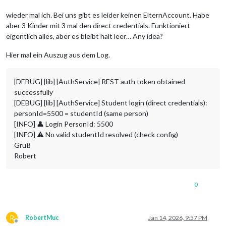
wieder mal ich. Bei uns gibt es leider keinen ElternAccount. Habe
aber 3 Kinder mit 3 mal den direct credentials. Funktioniert
eigentlich alles, aber es bleibt halt leer… Any idea?
Hier mal ein Auszug aus dem Log.
[DEBUG] [lib] [AuthService] REST auth token obtained
successfully
[DEBUG] [lib] [AuthService] Student login (direct credentials):
personId=5500 = studentId (same person)
[INFO] 👤 Login PersonId: 5500
[INFO] ⚠️ No valid studentId resolved (check config)
Gruß
Robert
0
R
RobertMuc
Jan 14, 2026, 9:57 PM
Offline