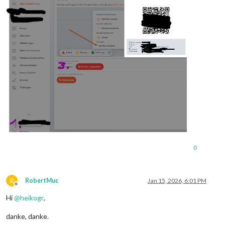
            ]

        },

"person"
: {

"displayName"
: 
"xxx"
,

"id"
: xx,

"imageUrl"
: 
null
        },

"roles"
: [

"STUDENT"
        ],

"students"
: [],

"lastLogin"
: 
"2026-01-15T07:18:16.425"
    },

"permissions"
: [

"CONTACTDETAILS:R:0:ASSIGNED"
,

"LESSONTOPIC:R:0:ALL"
,

0
"TT_VIEW:R:1:ASSIGNED"
,

"TT_VIEW:R:5:ASSIGNED"
,

"HOMEWORK:R:0:ALL"
,

"MESSAGES:R:0:ALL"
,

R
RobertMuc
Jan 15, 2026, 6:01 PM
"TT_OVERVIEW:R:1:ALL"
,

Offline
"CLASSEVENT:R:0:ASSIGNED"
Hi
@
heikogr
,
    ],

"settings"
: [

danke, danke.
"system.linesperpage:15"
,
