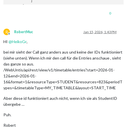
            ]

        }

    },

0
"departments"
: [],

"isPlayground"
: 
false
,

"oneDriveData"
: {

R
"hasOneDriveRight"
: 
false
,

RobertMuc
Jan 15, 2026, 1:43 PM
Offline
"oneDriveClientVersion"
: 
"V8"
,

HI
@
HeikoGr
,
"oneDriveClientId"
: 
"d4acf9ca-5400-48f0-96db-e356769
    },

bei mir sieht der Call ganz anders aus und keine der IDs funktioniert
"tenant"
: {

"displayName"
: 
"xx"
,

(siehe unten). Wenn ich mir den call für die Entries anschaue , sieht
"id"
: 
"xx"
,

das ganze so aus.
"wuHostName"
: 
null
,

/WebUntis/api/rest/view/v1/timetable/entries?start=2026-01-
"name"
: 
"xx"
12&end=2026-01-
    },

16&format=1&resourceType=STUDENT&resources=823&periodT
"ui2020"
: 
true
,

ypes=&timetableType=MY_TIMETABLE&layout=START_TIME
"user"
: {

"id"
: xxx,

Aber diese id funktioniert auch nicht, wenn ich sie als StudentID
"locale"
: 
"de"
,

"name"
: 
"xx"
,

übergebe …
"email"
: 
"xxx"
,

"permissions"
: {

Puh.
"views"
: [

"TODAY"
,

Robert