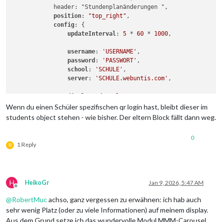
            header: "Stundenplanänderungen ",

position
: 
"top_right"
,

config
: {

updateInterval
: 
5
 * 
60
 * 
1000
,

username
: 
'USERNAME'
,

password
: 
'PASSWORT'
,

school
: 
'SCHULE'
,

server
: 
'SCHULE.webuntis.com'
,

displayMode
: 
'lessons'
,

lessons
: {

Wenn du einen Schüler spezifischen qr login hast, bleibt dieser im
nextDays
: 
1
, 
// widget-specific days a
students object stehen - wie bisher. Der eltern Block fällt dann weg.
                    },

0
            }

1 Reply
R
H
HeikoGr
Jan 9, 2026, 5:47 AM
Offline
@
RobertMuc
achso, ganz vergessen zu erwähnen: ich hab auch
sehr wenig Platz (oder zu viele Informationen) auf meinem display.
Aus dem Grund setze ich das wundervolle Modul MMM-Carousel