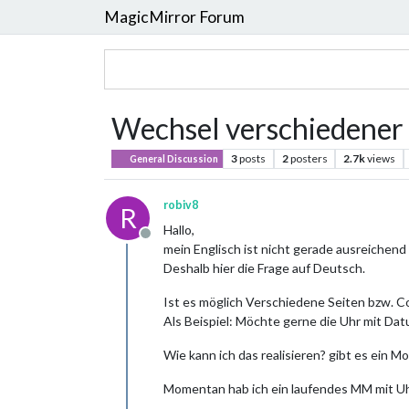
MagicMirror Forum
Wechsel verschiedener
3
posts
2
posters
2.7k
views
General Discussion
robiv8
R
Hallo,
Offline
mein Englisch ist nicht gerade ausreichend 
Deshalb hier die Frage auf Deutsch.
Ist es möglich Verschiedene Seiten bzw. C
Als Beispiel: Möchte gerne die Uhr mit D
Wie kann ich das realisieren? gibt es ein M
Momentan hab ich ein laufendes MM mit U