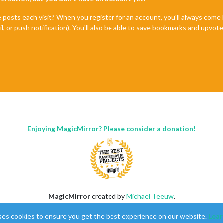
e posts each visit? When you register for an account, you'll always com
il, or push notification). You'll also be able to save bookmarks and upvo
Enjoying MagicMirror? Please consider a donation!
MagicMirror
created by
Michael Teeuw
.
Forum
managed by
Sam
, technical setup by
Karsten
.
ses cookies to ensure you get the best experience on our website.
Lear
This forum is using
NodeBB
as its core |
Contributors