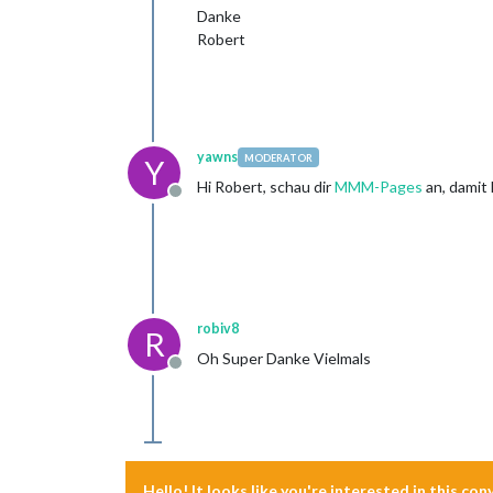
Danke
Robert
yawns
MODERATOR
Y
Hi Robert, schau dir
MMM-Pages
an, damit
Offline
robiv8
R
Oh Super Danke Vielmals
Offline
Hello! It looks like you're interested in this co