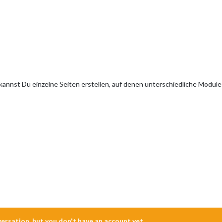
 kannst Du einzelne Seiten erstellen, auf denen unterschiedliche Modul
nversation, but you don't have an account yet.