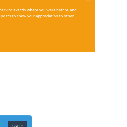
e back to exactly where you were before, and
te posts to show your appreciation to other
n
Got it!