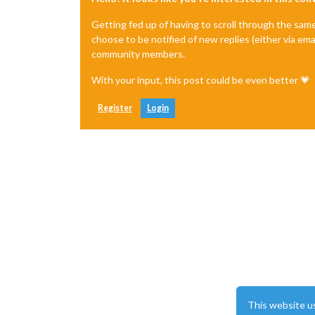
Getting fed up of having to scroll through the sam
choose to be notified of new replies (either via ema
community members.
With your input, this post could be even better 💗
Register
Login
This website u