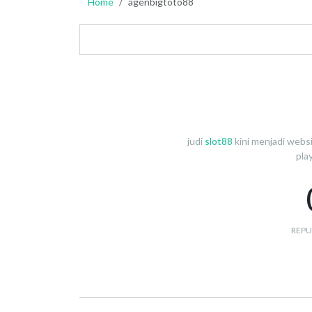
Home
agenbigtoto88
judi
slot88
kini menjadi webs
pla
REPU