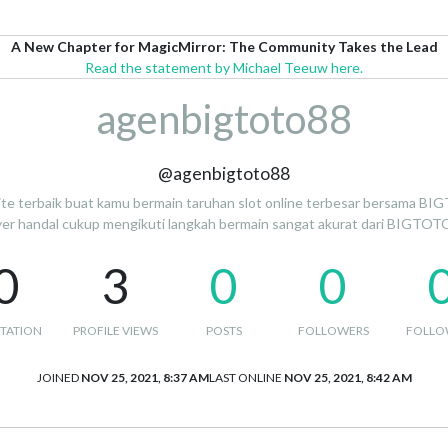
A New Chapter for MagicMirror: The Community Takes the Lead
Read the statement by Michael Teeuw here.
agenbigtoto88
@agenbigtoto88
ite terbaik buat kamu bermain taruhan slot online terbesar bersama B
yer handal cukup mengikuti langkah bermain sangat akurat dari BIGTOT
0
3
0
0
TATION
PROFILE VIEWS
POSTS
FOLLOWERS
FOLLO
JOINED
NOV 25, 2021, 8:37 AM
LAST ONLINE
NOV 25, 2021, 8:42 AM