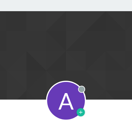
A
Offline