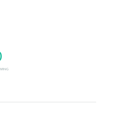
0
WING