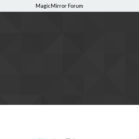
MagicMirror Forum