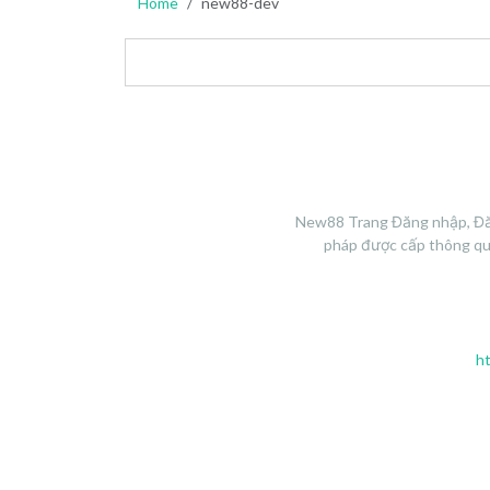
Home
new88-dev
New88 Trang Đăng nhập, Đăng
pháp được cấp thông qu
h