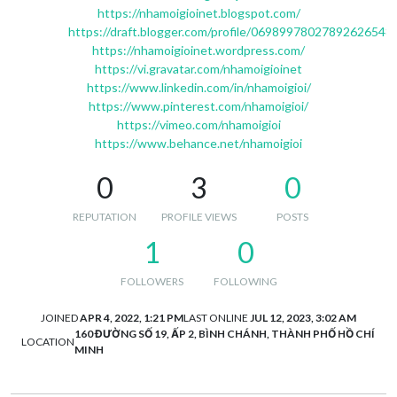
https://nhamoigioinet.blogspot.com/
https://draft.blogger.com/profile/06989978027892626548
https://nhamoigioinet.wordpress.com/
https://vi.gravatar.com/nhamoigioinet
https://www.linkedin.com/in/nhamoigioi/
https://www.pinterest.com/nhamoigioi/
https://vimeo.com/nhamoigioi
https://www.behance.net/nhamoigioi
0
3
0
REPUTATION
PROFILE VIEWS
POSTS
1
0
FOLLOWERS
FOLLOWING
JOINED
APR 4, 2022, 1:21 PM
LAST ONLINE
JUL 12, 2023, 3:02 AM
160 ĐƯỜNG SỐ 19, ẤP 2, BÌNH CHÁNH, THÀNH PHỐ HỒ CHÍ
LOCATION
MINH