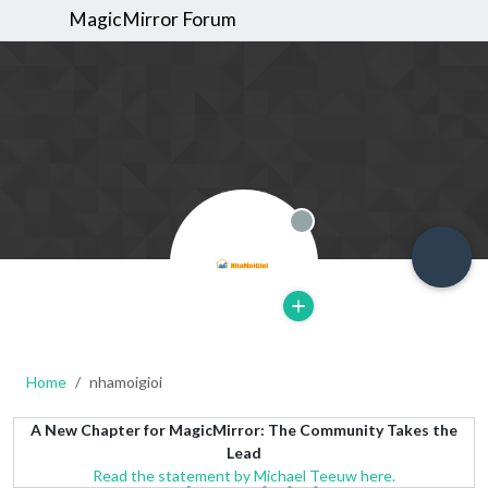
MagicMirror Forum
Offline
Home
nhamoigioi
A New Chapter for MagicMirror: The Community Takes the
Lead
Read the statement by Michael Teeuw here.