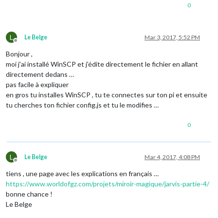
0
L
Le Belge
Mar 3, 2017, 5:52 PM
Offline
Bonjour ,
moi j’ai installé WinSCP et j’édite directement le fichier en allant
directement dedans …
pas facile à expliquer
en gros tu installes WinSCP , tu te connectes sur ton pi et ensuite
tu cherches ton fichier config.js et tu le modifies …
0
L
Le Belge
Mar 4, 2017, 4:08 PM
Offline
tiens , une page avec les explications en français …
https://www.worldofgz.com/projets/miroir-magique/jarvis-partie-4/
bonne chance !
Le Belge