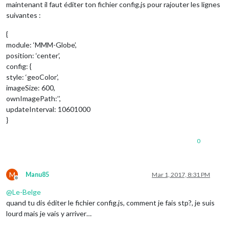
maintenant il faut éditer ton fichier config.js pour rajouter les lignes
suivantes :
{
module: ‘MMM-Globe’,
position: ‘center’,
config: {
style: ‘geoColor’,
imageSize: 600,
ownImagePath:’’,
updateInterval: 10601000
}
0
M
Manu85
Mar 1, 2017, 8:31 PM
Offline
@
Le-Belge
quand tu dis éditer le fichier config.js, comment je fais stp?, je suis
lourd mais je vais y arriver…