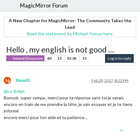
MagicMirror Forum
A New Chapter for MagicMirror: The Community Takes the
Lead
Read the statement by Michael Teeuw here.
Hello , my english is not good ....
80
13
92.3k
15
Log in to reply
General Discussion
M
Manu85
Feb 28, 2017, 8:22 PM
Offline
@
Le-Belge
Bonsoir, super sympa , merci pour ta réponse sans toi je serais
encore en train de me prendre la tête, je vais essayer et je te tiens
informé
encore merci pour ton aide et ta patience…
0