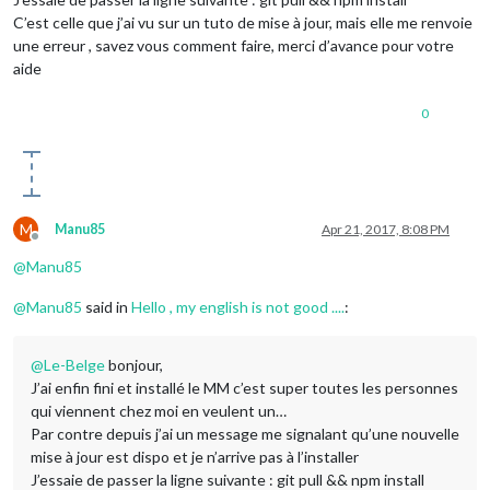
C’est celle que j’ai vu sur un tuto de mise à jour, mais elle me renvoie
une erreur , savez vous comment faire, merci d’avance pour votre
aide
0
M
Manu85
Apr 21, 2017, 8:08 PM
Offline
@
Manu85
@
Manu85
said in
Hello , my english is not good ....
:
@
Le-Belge
bonjour,
J’ai enfin fini et installé le MM c’est super toutes les personnes
qui viennent chez moi en veulent un…
Par contre depuis j’ai un message me signalant qu’une nouvelle
mise à jour est dispo et je n’arrive pas à l’installer
J’essaie de passer la ligne suivante : git pull && npm install