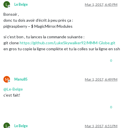
L
Le Belge
Mar 1, 2017, 6:45 PM
Offline
Bonsoir ,
donc tu dois avoir d’écrit à peu près ça :
pi@raspberry ~ $ MagicMirror/Modules
si c’est bon , tu lances la commande suivante :
git clone
https://github.com/LukeSkywalker92/MMM-Globe.git
en gros tu copie la ligne complète et tu la colles sur la ligne en ssh
0
M
Manu85
Mar 1, 2017, 6:49 PM
Offline
@
Le-Belge
c’est fait!
0
L
Le Belge
Mar 1, 2017, 6:51 PM