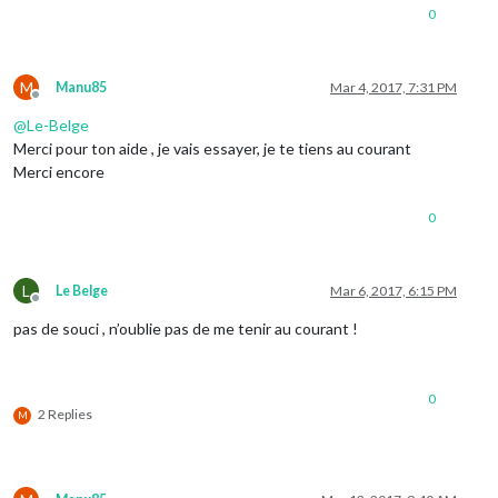
0
M
Manu85
Mar 4, 2017, 7:31 PM
Offline
@
Le-Belge
Merci pour ton aide , je vais essayer, je te tiens au courant
Merci encore
0
L
Le Belge
Mar 6, 2017, 6:15 PM
Offline
pas de souci , n’oublie pas de me tenir au courant !
0
2 Replies
M