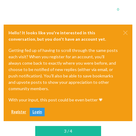
0
Hello! It looks like you're interested in this
conversation, but you don't have an account yet.
Getting fed up of having to scroll through the same posts
each visit? When you register for an account, you'll
always come back to exactly where you were before, and
choose to be notified of new replies (either via email, or
push notification). You'll also be able to save bookmarks
and upvote posts to show your appreciation to other
community members.
With your input, this post could be even better 💗
Register
Login
3 / 4