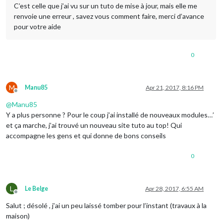
C’est celle que j’ai vu sur un tuto de mise à jour, mais elle me
renvoie une erreur , savez vous comment faire, merci d’avance
pour votre aide
0
M
Manu85
Apr 21, 2017, 8:16 PM
Offline
@
Manu85
Y a plus personne ? Pour le coup j’ai installé de nouveaux modules…’
et ça marche, j’ai trouvé un nouveau site tuto au top! Qui
accompagne les gens et qui donne de bons conseils
0
L
Le Belge
Apr 28, 2017, 6:55 AM
Offline
Salut ; désolé , j’ai un peu laissé tomber pour l’instant (travaux à la
maison)