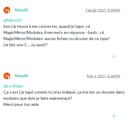
M
Manu85
Feb 28, 2017, 9:58 PM
Offline
@
Manu85
bon j’ai réussi à me connecter, quand je tape: cd
MagicMirror/Modules, il me mets en réponse: -bash : cd
MagicMirror/Modules: aucun fichier ou dossier de ce type!
j’ai fais une C… ou quoi!?
0
M
Manu85
Mar 1, 2017, 6:34 PM
Offline
@
Le-Belge
Ça y est j’ai tapé comme tu m’as indiqué, ça m’a mis un dossier dans
modules que dois je faire maintenant?
Merci pour ton aide
0