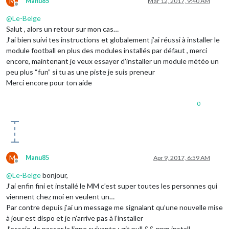
M
Manu85
Mar 12, 2017, 9:40 AM
Offline
@
Le-Belge
Salut , alors un retour sur mon cas…
J’ai bien suivi tes instructions et globalement j’ai réussi à installer le
module football en plus des modules installés par défaut , merci
encore, maintenant je veux essayer d’installer un module météo un
peu plus “fun” si tu as une piste je suis preneur
Merci encore pour ton aide
0
M
Manu85
Apr 9, 2017, 6:59 AM
Offline
@
Le-Belge
bonjour,
J’ai enfin fini et installé le MM c’est super toutes les personnes qui
viennent chez moi en veulent un…
Par contre depuis j’ai un message me signalant qu’une nouvelle mise
à jour est dispo et je n’arrive pas à l’installer
J’essaie de passer la ligne suivante : git pull && npm install