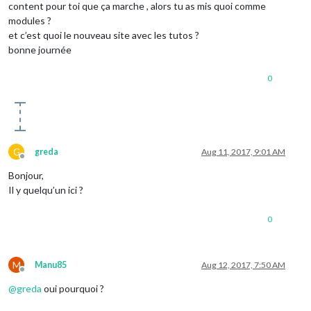
content pour toi que ça marche , alors tu as mis quoi comme
modules ?
et c’est quoi le nouveau site avec les tutos ?
bonne journée
0
G
greda
Aug 11, 2017, 9:01 AM
Offline
Bonjour,
Il y quelqu’un ici ?
0
M
Manu85
Aug 12, 2017, 7:50 AM
Offline
@
greda
oui pourquoi ?