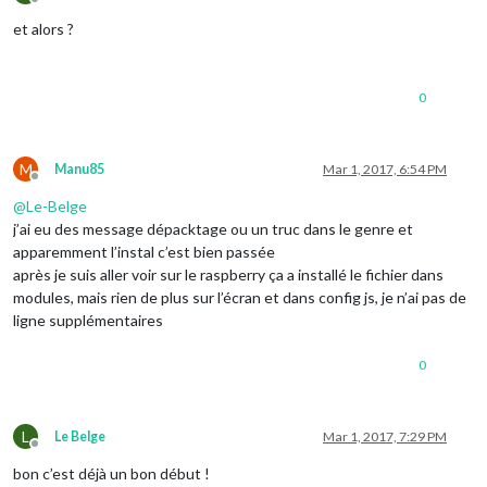
Offline
et alors ?
0
M
Manu85
Mar 1, 2017, 6:54 PM
Offline
@
Le-Belge
j’ai eu des message dépacktage ou un truc dans le genre et
apparemment l’instal c’est bien passée
après je suis aller voir sur le raspberry ça a installé le fichier dans
modules, mais rien de plus sur l’écran et dans config js, je n’ai pas de
ligne supplémentaires
0
L
Le Belge
Mar 1, 2017, 7:29 PM
Offline
bon c’est déjà un bon début !