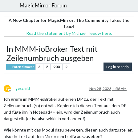
MagicMirror Forum
A New Chapter for MagicMirror: The Community Takes the
Lead
Read the statement by Michael Teeuw here.
In MMM-ioBroker Text mit
Zeilenumbruch ausgeben
6
2
900
2
Log in to reply
Entertainment
G
geschild
Nov 28, 2023, 1:56 AM
Offline
Ich greife im MMM-ioBroker auf einen DP zu, der Text mit
Zeilenumbruch (\n) enthält. Kopiere ich diesen Text aus dem DP
und füge ihn in Notepad++ ein, wird der Zeilenumbruch auch
dargestellt (er ist also wirklich vorhanden!)
Wie könnte mit das Modul dazu bewegen, diesen auch darzustellen,
also dn Text auf dem Mirror mhrtzeilig auszugeben?