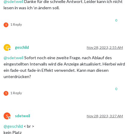
@
sdetweil
Danke für die schnelle Antwort. Leider kann ich nicht
lesen in was ich \n ändern soll.
0
1 Reply
S
G
geschild
Nov 28, 2023, 2:55 AM
Offline
@
sdetweil
Sofort noch eine zweite Frage. nach Ablauf des
eingestellten Intervalls wird die Anzeige aktualisiert. Hierbei wird
ein fade-out fade-in Effekt verwendet. Kann man diesen
unterdrücken?
0
1 Reply
S
S
sdetweil
Nov 28, 2023, 3:27 AM
Offline
@
geschild
< br >
kein Platz