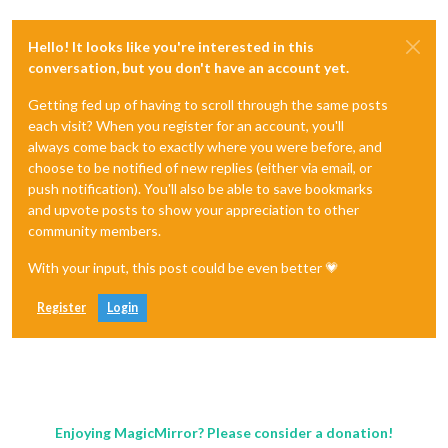
Hello! It looks like you're interested in this
conversation, but you don't have an account yet.
Getting fed up of having to scroll through the same posts
each visit? When you register for an account, you'll
always come back to exactly where you were before, and
choose to be notified of new replies (either via email, or
push notification). You'll also be able to save bookmarks
and upvote posts to show your appreciation to other
community members.
With your input, this post could be even better 💗
Register
Login
Enjoying MagicMirror? Please consider a donation!