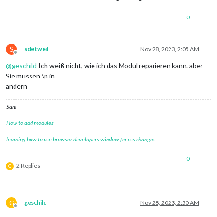
0
S
sdetweil
Nov 28, 2023, 2:05 AM
Offline
@
geschild
Ich weiß nicht, wie ich das Modul reparieren kann. aber
Sie müssen \n in
ändern
Sam
How to add modules
learning how to use browser developers window for css changes
0
2 Replies
G
G
geschild
Nov 28, 2023, 2:50 AM
Offline