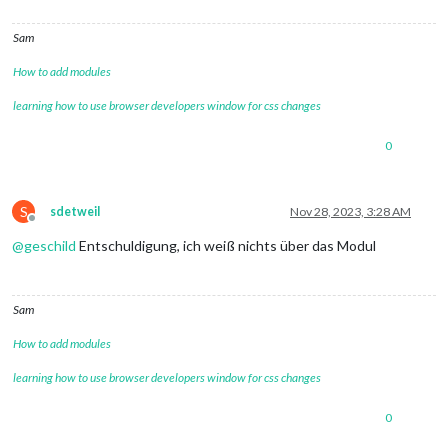
Sam
How to add modules
learning how to use browser developers window for css changes
0
S
sdetweil
Nov 28, 2023, 3:28 AM
Offline
@
geschild
Entschuldigung, ich weiß nichts über das Modul
Sam
How to add modules
learning how to use browser developers window for css changes
0