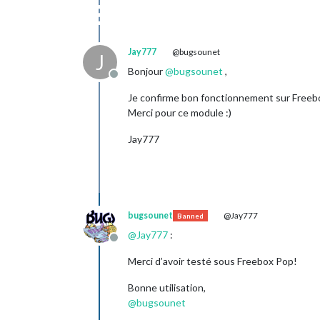
Jay777
@bugsounet
J
Bonjour
@
bugsounet
,
Offline
Je confirme bon fonctionnement sur Freeb
Merci pour ce module :)
Jay777
bugsounet
@Jay777
Banned
@
Jay777
:
Offline
Merci d’avoir testé sous Freebox Pop!
Bonne utilisation,
@
bugsounet