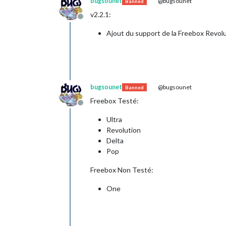
bugsounet
@bugsounet
Banned
v2.2.1:
Offline
Ajout du support de la Freebox Revol
bugsounet
@bugsounet
Banned
Freebox Testé:
Offline
Ultra
Revolution
Delta
Pop
Freebox Non Testé:
One