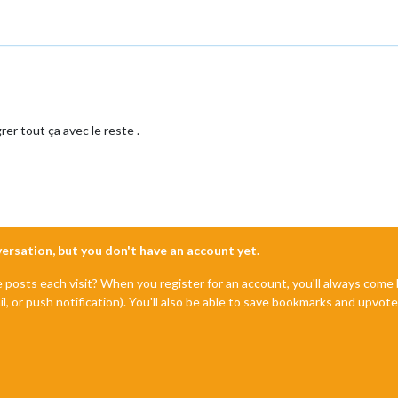
er tout ça avec le reste .
nversation, but you don't have an account yet.
e posts each visit? When you register for an account, you'll always com
il, or push notification). You'll also be able to save bookmarks and upvo