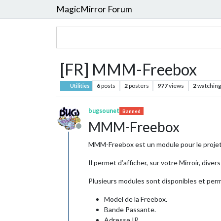
MagicMirror Forum
[FR] MMM-Freebox
6
posts
2
posters
977
views
2
watching
Utilities
bugsounet
Banned
MMM-Freebox
Offline
MMM-Freebox est un module pour le proje
Il permet d’afficher, sur votre Mirroir, dive
Plusieurs modules sont disponibles et perme
Model de la Freebox.
Bande Passante.
Adresse IP.