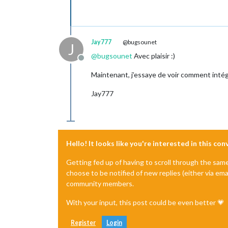
Jay777
@bugsounet
J
@
bugsounet
Avec plaisir :)
Offline
Maintenant, j’essaye de voir comment intégr
Jay777
Hello! It looks like you're interested in this co
Getting fed up of having to scroll through the sam
choose to be notified of new replies (either via ema
community members.
With your input, this post could be even better 💗
Register
Login