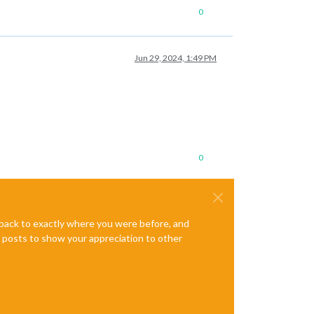
0
Jun 29, 2024, 1:49 PM
0
e back to exactly where you were before, and
te posts to show your appreciation to other