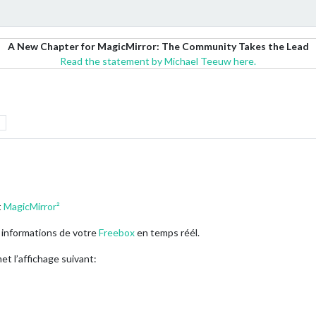
A New Chapter for MagicMirror: The Community Takes the Lead
Read the statement by Michael Teeuw here.
t
MagicMirror²
rs informations de votre
Freebox
en temps réél.
t l’affichage suivant: