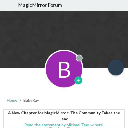
MagicMirror Forum
B
Offline
Home
BabyRay
A New Chapter for MagicMirror: The Community Takes the
Lead
Read the statement by Michael Teeuw here.