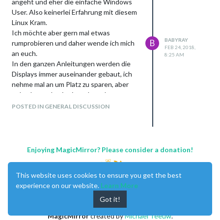
angeht und eher die einfache Windows
User. Also keinerlei Erfahrung mit diesem
Linux Kram.
Ich möchte aber gern mal etwas
BABYRAY
B
rumprobieren und daher wende ich mich
FEB 24, 2018,
an euch.
8:25 AM
In den ganzen Anleitungen werden die
Displays immer auseinander gebaut, ich
nehme mal an um Platz zu sparen, aber
geht das auch mit einem kompletten
Monitor?
POSTED IN GENERAL DISCUSSION
Quasi Spiegel vor den Monitor montiert,
RPi3 dran und gut ist? Oder muss der
Spiegel/Folie zu dicht wie möglich ans
Display?
Enjoying MagicMirror? Please consider a donation!
Bekommt man das ganze ohne
Programmierkenntnisse hin?
This website uses cookies to ensure you get the best
Danke
experience on our website.
Learn More
Got it!
MagicMirror
created by
Michael Teeuw
.