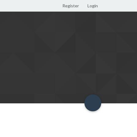
Register
Login