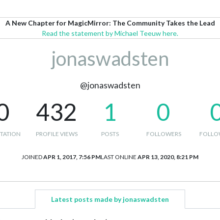
A New Chapter for MagicMirror: The Community Takes the Lead
Read the statement by Michael Teeuw here.
jonaswadsten
@jonaswadsten
0
432
1
0
TATION
PROFILE VIEWS
POSTS
FOLLOWERS
FOLLO
JOINED
APR 1, 2017, 7:56 PM
LAST ONLINE
APR 13, 2020, 8:21 PM
Latest posts made by jonaswadsten