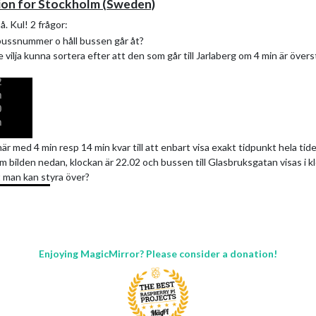
ion for Stockholm (Sweden)
å. Kul! 2 frågor:
r bussnummer o håll bussen går åt?
e vilja kunna sortera efter att den som går till Jarlaberg om 4 min är övers
 här med 4 min resp 14 min kvar till att enbart visa exakt tidpunkt hela tide
som bilden nedan, klockan är 22.02 och bussen till Glasbruksgatan visas i k
t man kan styra över?
Enjoying MagicMirror? Please consider a donation!