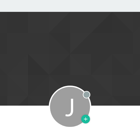
J
Offline