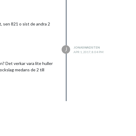
t, sen 821 o sist de andra 2
JONASWADSTEN
J
APR 1, 2017, 8:04 PM
n? Det verkar vara lite huller
lockslag medans de 2 till