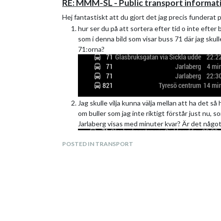
RE: MMM-SL - Public transport informat
Hej fantastiskt att du gjort det jag precis funderat p
hur ser du på att sortera efter tid o inte efte
som i denna bild som visar buss 71 där jag skull
71:orna?
Jag skulle vilja kunna välja mellan att ha det så
om buller som jag inte riktigt förstår just nu, 
Jarlaberg visas med minuter kvar? Är det någo
POSTED IN TRANSPORT
mvh
jonas