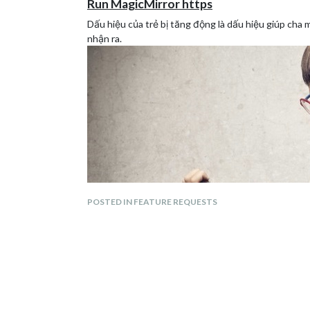
Run MagicMirror https
Dấu hiệu của trẻ bị tăng động là dấu hiệu giúp cha 
nhận ra.
POSTED IN FEATURE REQUESTS
Không tập trung, dễ dàng phân tâm là dấu hiệu nổi 
nhận biết trẻ bị tăng động sau:
Hay quên là đặc điểm ở trẻ tăng động.
Trẻ thường hay di chuyển, di chuyển nhanh chóng t