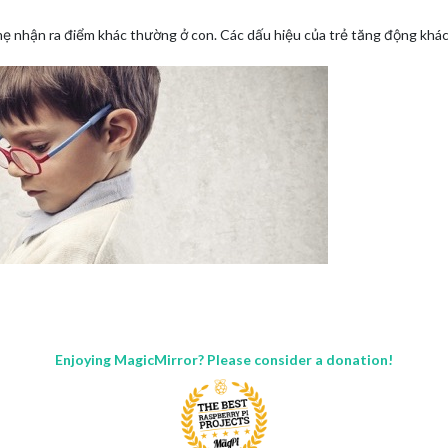
mẹ nhận ra điểm khác thường ở con. Các dấu hiệu của trẻ tăng động khác 
Enjoying MagicMirror? Please consider a donation!
bật ở
dau hieu tre cham noi
, ngoài ra để nhận ra trẻ tăng động, phụ huy
ừ hoạt động này sang hoạt động khác, hoạt động liên tục, đặc biệt là t