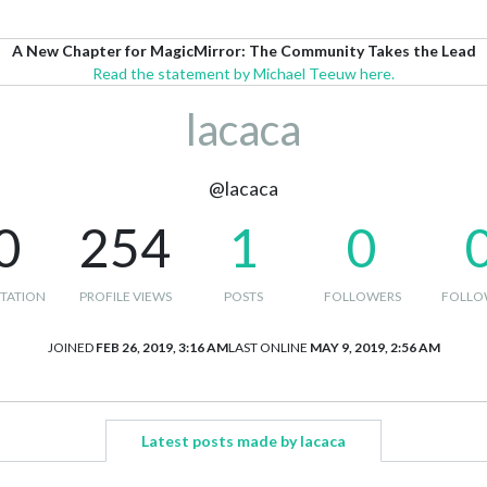
A New Chapter for MagicMirror: The Community Takes the Lead
Read the statement by Michael Teeuw here.
lacaca
@lacaca
0
254
1
0
TATION
PROFILE VIEWS
POSTS
FOLLOWERS
FOLLO
JOINED
FEB 26, 2019, 3:16 AM
LAST ONLINE
MAY 9, 2019, 2:56 AM
Latest posts made by lacaca