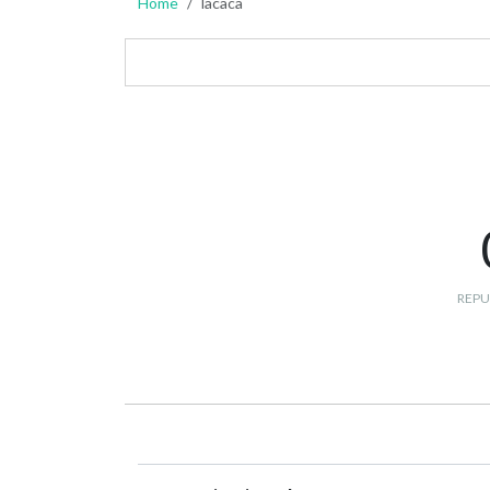
Home
lacaca
REPU