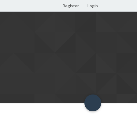
Register
Login