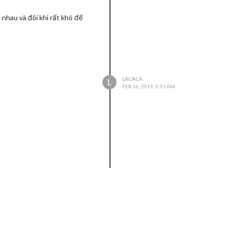
nhau và đôi khi rất khó để
LACACA
L
FEB 26, 2019, 3:31 AM
nh cần chú ý những dấu hiệu
hường hay chạy xung quanh.