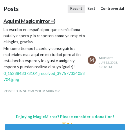
Posts
Recent
Best
Controversial
Aqui mi Magic mirror =)
Lo escribo en español por que es mi idioma
natal y espero y lo respeten como yo respeto
el ingles, gracias.
Me tomo tiempo hacerlo y conseguir los
materiales mas aqui en mi ciudad pero al fin
MUDMET
M
esta hecho espero y les guste amigos y
JUN 12, 2018,
espero y puedan realizar el suyo igual :)!
10:42 PM
0_1528843373104_received_397577334058
704.jpeg
POSTED IN SHOW YOUR MIRROR
Enjoying MagicMirror? Please consider a donation!