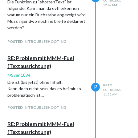
OCT 16, 2020,
Die Funktion zu “shortenText” ist
12:47 PM
folgende. Kann man da evtl erkennen
warum nur ein Buchstabe angezeigt wird.
Muss irgendwo noch ne breite deklariert
werden?
  /**

    * @function shortenText

POSTED IN TROUBLESHOOTING
    * @description Shortens text based on config option (shor
    *

    * @param {string} text - Text which should be shorten.

RE: Problem mit MMM-Fuel
    *

(Textausrichtung)
    * @returns {string} The shortened text.

    */

@
Sven1894
   shortenText(text) {

Die ist (bis jetzt) ohne Inhalt.
       let temp = text;

PIELO
P
Kann doch nicht sein, das es bei mir so
       if (this.config.shortenText && temp.length > this.conf
OCT 16, 2020,
problematisch ist…
11:21 AM
           temp = `${temp.slice(0, this.config.shortenText)}&
       }

       return temp;

POSTED IN TROUBLESHOOTING
RE: Problem mit MMM-Fuel
(Textausrichtung)