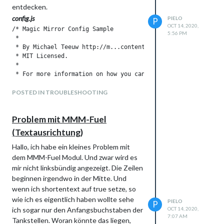
entdecken.
config.js
PIELO
P
OCT 14, 2020,
/* Magic Mirror Config Sample

5:56 PM
 *

 * By Michael Teeuw http://m...content-available-to-author-on
 * MIT Licensed.

 *

 * For more information on how you can configure this file

 * See https://g...content-available-to-author-only...b.com/M
 *

POSTED IN TROUBLESHOOTING
 */

Problem mit MMM-Fuel
var config = {

	address: "0.0.0.0", // Address to listen on, can be:

(Textausrichtung)
	                      // - "localhost", "127.0.0.1", "::1" to listen on loopback interface

	                      // - another specific IPv4/6 to listen on a specific interface

Hallo, ich habe ein kleines Problem mit
	                      // - "0.0.0.0", "::" to listen on any interface

dem MMM-Fuel Modul. Und zwar wird es
	                      // Default, when address config is left out or empty, is "localhost"

mir nicht linksbündig angezeigt. Die Zeilen
	port: 8080,

beginnen irgendwo in der Mitte. Und
	ipWhitelist: ["127.0.0.1", "192.168.2.??", "192.168.2.??"], // Set [] to allow all IP addresses

wenn ich shortentext auf true setze, so
	                                                       // or add a specific IPv4 of 192.168.1.5 :

wie ich es eigentlich haben wollte sehe
	                                                       // ["127.0.0.1", "::ffff:127.0.0.1", "::1", "::ffff:192.168.1.5"],

PIELO
P
	                                                       // or IPv4 range of 192.168.3.0 --> 192.168.3.15 use CIDR format :

ich sogar nur den Anfangsbuchstaben der
OCT 14, 2020,
7:07 AM
	                                                       // ["127.0.0.1", "::ffff:127.0.0.1", "::1", "::ffff:192.168.3.0/28"],

Tankstellen. Woran könnte das liegen,