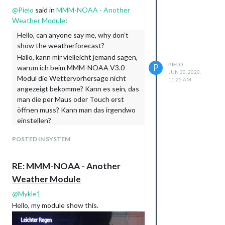
		},

@
Pielo
said in
MMM-NOAA - Another
		{

Weather Module
:
			module: "calendar",

			header: "Kalender",

Hello, can anyone say me, why don’t
			position: "top_left",

show the weatherforecast?
			config: {

Hallo, kann mir vielleicht jemand sagen,
				calendars: [

PIELO
P
warum ich beim MMM-NOAA V3.0
					{

JUN 30, 2020,
						url: "https://calendar.google.com/calendar/ical/????????????????????????/basic.ics"					

Modul die Wettervorhersage nicht
11:25 AM
					}

angezeigt bekomme? Kann es sein, das
				]

man die per Maus oder Touch erst
			}

öffnen muss? Kann man das irgendwo
		},

einstellen?
		{

			module: "compliments",

My config:
POSTED IN SYSTEM
			position: "lower_third"

{

		},

			module: 'MMM-NOAA3',

		{

			position: 'top_right',

RE: MMM-NOAA - Another
			module: 'MMM-NOAA3',

   			config: {

			position: 'right',

Weather Module
       				provider: "openweather", // From list above

   			config: {

       				apiKey: "0a1....92791........6debc26....7d",        // From one of the providers listed above

@
Mykle1
       				provider: "weatherbit", // From list above

				airKey: "",    

       				apiKey: "b7b???????????????",        // From one of the providers listed above

Hello, my module show this.
       				css: "NOAA3",                   // THIS MUST CONTAIN A CSS STYLE NAME 

				airKey: "",    

   				userlat: "50.65", //MUST HAVE BOTH

       				css: "NOAA3",                   // THIS MUST CONTAIN A CSS STYLE NAME 

       				userlon: "11.4333"  //MUST HAVE BOTH
