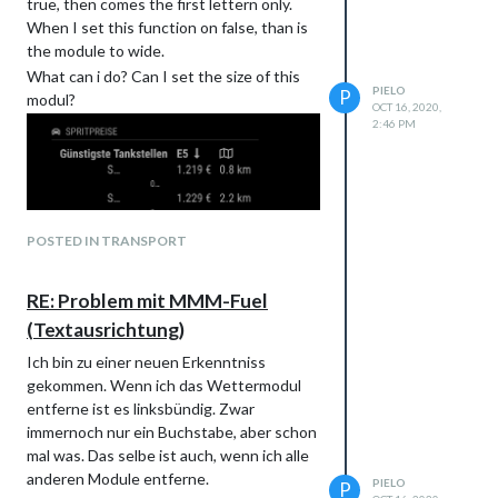
true, then comes the first lettern only.
When I set this function on false, than is
the module to wide.
What can i do? Can I set the size of this
PIELO
P
modul?
OCT 16, 2020,
2:46 PM
POSTED IN TRANSPORT
RE: Problem mit MMM-Fuel
(Textausrichtung)
Ich bin zu einer neuen Erkenntniss
gekommen. Wenn ich das Wettermodul
entferne ist es linksbündig. Zwar
immernoch nur ein Buchstabe, aber schon
mal was. Das selbe ist auch, wenn ich alle
anderen Module entferne.
PIELO
P