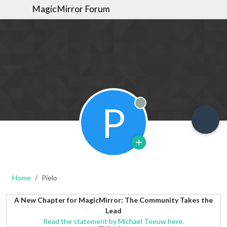
MagicMirror Forum
P
Offline
Home
Pielo
A New Chapter for MagicMirror: The Community Takes the
Lead
Read the statement by Michael Teeuw here.