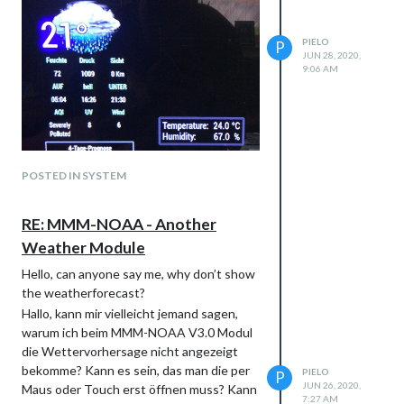
   				userlat: "50.65", //MUST HAVE BOTH

			}

       				userlon: "11.4333"  //MUST HAVE BOTH

PIELO
P
JUN 28, 2020,
			}

lg Pielo
9:06 AM
    		},

@
Mykle1
		{

			module: "newsfeed",

Thanks for answare, look at this post
			position: "bottom_bar",

please. Thank you very much.
			config: {

				feeds: [

					{

POSTED IN SYSTEM
						title: "Deutsche Welle - Themen des Tages",

						url: "https://r...content-available-to-author-only...w.com/xml/rss-de-top"

					}

RE: MMM-NOAA - Another
				],

Weather Module
				showSourceTitle: true,

				showPublishDate: true,

Hello, can anyone say me, why don’t show
				broadcastNewsFeeds: true,

the weatherforecast?
				broadcastNewsUpdates: true

Hallo, kann mir vielleicht jemand sagen,
			}

warum ich beim MMM-NOAA V3.0 Modul
		},

{

die Wettervorhersage nicht angezeigt
          		module: "MMM-Fuel",

bekomme? Kann es sein, das man die per
PIELO
P
            		position: "top_left",

JUN 26, 2020,
Maus oder Touch erst öffnen muss? Kann
           		config: {

7:27 AM