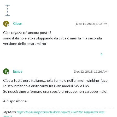
G
Giuse
Dec 11, 2018, 1:02 PM
Offline
Ciao ragazzi c’è ancora posto?
sono italiano e sto sviluppando da circa 6 mesi la mia seconda
versione dello smart mirror
0
E
Egnos
Dec 12, 2018, 11:26 AM
Offline
Ciao a tutti, puro italiano…nella forma e nell’animo! :winking_face:
Io sto iniziando a districarmi fra i vari moduli SW e HW.
Se riuscissimo a formare una specie di gruppo non sarebbe male!
A disposizione…
My Mirror
https://forum.magicmirror.builders/topic/17262/the-raspimirror-was-
born/7