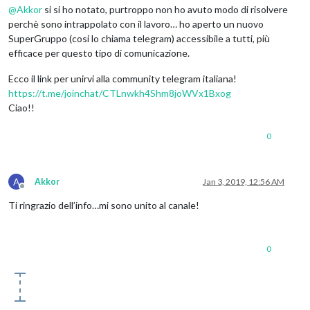
@
Akkor
si si ho notato, purtroppo non ho avuto modo di risolvere
perchè sono intrappolato con il lavoro… ho aperto un nuovo
SuperGruppo (cosi lo chiama telegram) accessibile a tutti, più
efficace per questo tipo di comunicazione.
Ecco il link per unirvi alla community telegram italiana!
https://t.me/joinchat/CTLnwkh4Shm8joWVx1Bxog
Ciao!!
0
A
Akkor
Jan 3, 2019, 12:56 AM
Offline
Ti ringrazio dell’info…mi sono unito al canale!
0