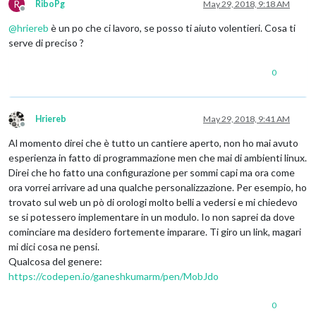
R
RiboPg
May 29, 2018, 9:18 AM
Offline
@
hriereb
è un po che ci lavoro, se posso ti aiuto volentieri. Cosa ti
serve di preciso ?
0
Hriereb
May 29, 2018, 9:41 AM
Offline
Al momento direi che è tutto un cantiere aperto, non ho mai avuto
esperienza in fatto di programmazione men che mai di ambienti linux.
Direi che ho fatto una configurazione per sommi capi ma ora come
ora vorrei arrivare ad una qualche personalizzazione. Per esempio, ho
trovato sul web un pò di orologi molto belli a vedersi e mi chiedevo
se si potessero implementare in un modulo. Io non saprei da dove
cominciare ma desidero fortemente imparare. Ti giro un link, magari
mi dici cosa ne pensi.
Qualcosa del genere:
https://codepen.io/ganeshkumarm/pen/MobJdo
0