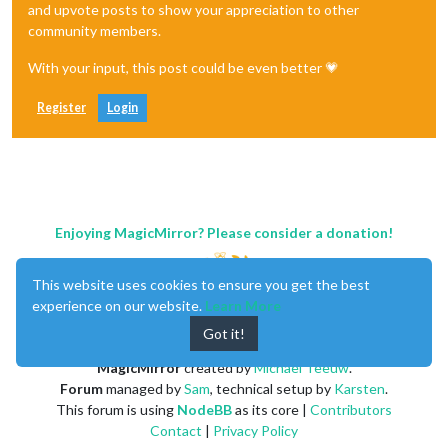
and upvote posts to show your appreciation to other
community members.
With your input, this post could be even better 💗
Register
Login
Enjoying MagicMirror? Please consider a donation!
This website uses cookies to ensure you get the best
experience on our website.
Learn More
Got it!
MagicMirror
created by
Michael Teeuw
.
Forum
managed by
Sam
, technical setup by
Karsten
.
This forum is using
NodeBB
as its core |
Contributors
Contact
|
Privacy Policy