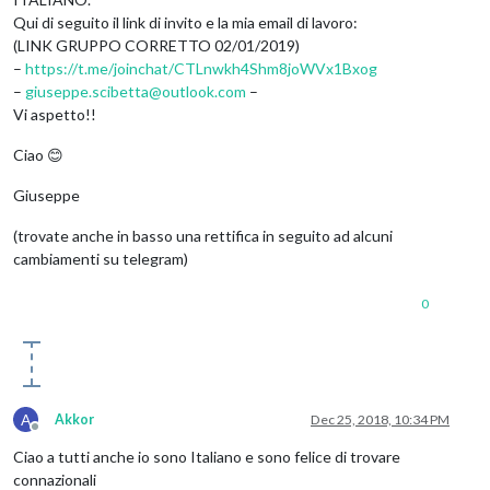
Qui di seguito il link di invito e la mia email di lavoro:
(LINK GRUPPO CORRETTO 02/01/2019)
–
https://t.me/joinchat/CTLnwkh4Shm8joWVx1Bxog
–
giuseppe.scibetta@outlook.com
–
Vi aspetto!!
Ciao 😊
Giuseppe
(trovate anche in basso una rettifica in seguito ad alcuni
cambiamenti su telegram)
0
A
Akkor
Dec 25, 2018, 10:34 PM
Offline
Ciao a tutti anche io sono Italiano e sono felice di trovare
connazionali