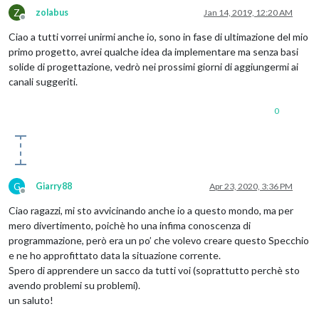
Z
zolabus
Jan 14, 2019, 12:20 AM
Offline
Ciao a tutti vorrei unirmi anche io, sono in fase di ultimazione del mio
primo progetto, avrei qualche idea da implementare ma senza basi
solide di progettazione, vedrò nei prossimi giorni di aggiungermi ai
canali suggeriti.
0
G
Giarry88
Apr 23, 2020, 3:36 PM
Offline
Ciao ragazzi, mi sto avvicinando anche io a questo mondo, ma per
mero divertimento, poichè ho una infima conoscenza di
programmazione, però era un po’ che volevo creare questo Specchio
e ne ho approfittato data la situazione corrente.
Spero di apprendere un sacco da tutti voi (soprattutto perchè sto
avendo problemi su problemi).
un saluto!