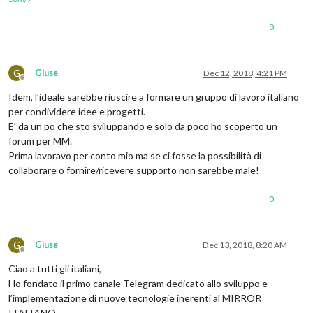
0
G
Giuse
Dec 12, 2018, 4:21 PM
Offline
Idem, l’ideale sarebbe riuscire a formare un gruppo di lavoro italiano
per condividere idee e progetti.
E’ da un po che sto sviluppando e solo da poco ho scoperto un
forum per MM.
Prima lavoravo per conto mio ma se ci fosse la possibilità di
collaborare o fornire/ricevere supporto non sarebbe male!
0
G
Giuse
Dec 13, 2018, 8:20 AM
Offline
Ciao a tutti gli italiani,
Ho fondato il primo canale Telegram dedicato allo sviluppo e
l’implementazione di nuove tecnologie inerenti al MIRROR
ITALIANO.