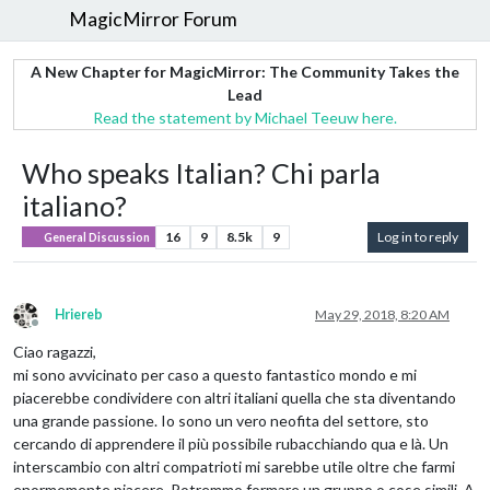
MagicMirror Forum
A New Chapter for MagicMirror: The Community Takes the
Lead
Read the statement by Michael Teeuw here.
Who speaks Italian? Chi parla
italiano?
16
9
8.5k
9
Log in to reply
General Discussion
Hriereb
May 29, 2018, 8:20 AM
Offline
Ciao ragazzi,
mi sono avvicinato per caso a questo fantastico mondo e mi
piacerebbe condividere con altri italiani quella che sta diventando
una grande passione. Io sono un vero neofita del settore, sto
cercando di apprendere il più possibile rubacchiando qua e là. Un
interscambio con altri compatrioti mi sarebbe utile oltre che farmi
enormemente piacere. Potremmo formare un gruppo o cose simili. A