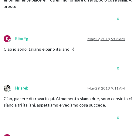
presto
0
R
RiboPg
May 29, 2018, 9:08 AM
Offline
Ciao io sono italiano e parlo italiano :-)
0
Hriereb
May 29, 2018, 9:11 AM
Offline
Ciao, piacere di trovarti qui. Al momento siamo due, sono convinto ci
siano altri italiani, aspettiamo e vediamo cosa succede.
0