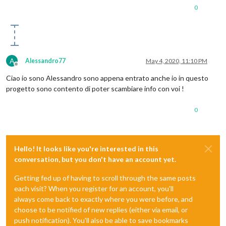
0
A
Alessandro77
May 4, 2020, 11:10 PM
Offline
Ciao io sono Alessandro sono appena entrato anche io in questo
progetto sono contento di poter scambiare info con voi !
0
Hello! It looks like you're interested in this
conversation, but you don't have an account yet.
Getting fed up of having to scroll through the same posts
each visit? When you register for an account, you'll
always come back to exactly where you were before, and
choose to be notified of new replies (either via email, or
push notification). You'll also be able to save bookmarks