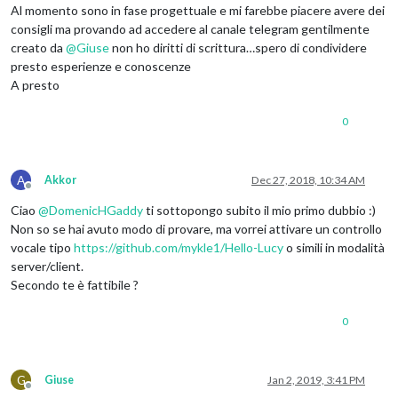
Al momento sono in fase progettuale e mi farebbe piacere avere dei
consigli ma provando ad accedere al canale telegram gentilmente
creato da
@
Giuse
non ho diritti di scrittura…spero di condividere
presto esperienze e conoscenze
A presto
0
A
Akkor
Dec 27, 2018, 10:34 AM
Offline
Ciao
@
DomenicHGaddy
ti sottopongo subito il mio primo dubbio :)
Non so se hai avuto modo di provare, ma vorrei attivare un controllo
vocale tipo
https://github.com/mykle1/Hello-Lucy
o simili in modalità
server/client.
Secondo te è fattibile ?
0
G
Giuse
Jan 2, 2019, 3:41 PM
Offline