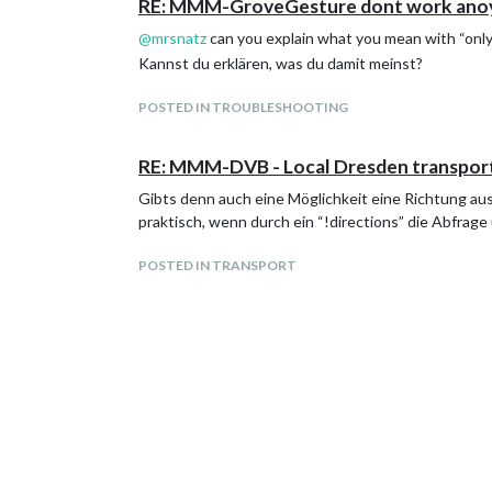
RE: MMM-GroveGesture dont work an
@
mrsnatz
can you explain what you mean with “only
Kannst du erklären, was du damit meinst?
POSTED IN TROUBLESHOOTING
RE: MMM-DVB - Local Dresden transport
Gibts denn auch eine Möglichkeit eine Richtung aus
praktisch, wenn durch ein “!directions” die Abfra
POSTED IN TRANSPORT