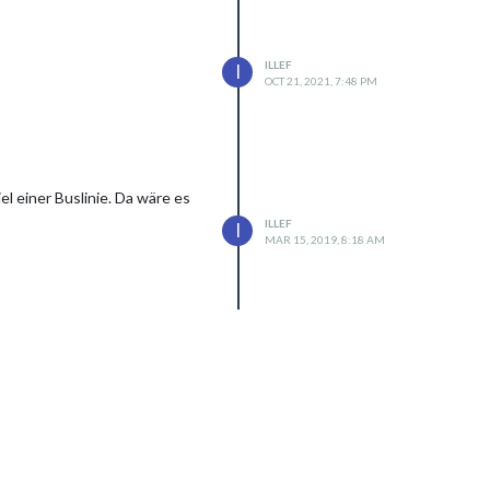
ILLEF
I
OCT 21, 2021, 7:48 PM
l einer Buslinie. Da wäre es
ILLEF
I
MAR 15, 2019, 8:18 AM