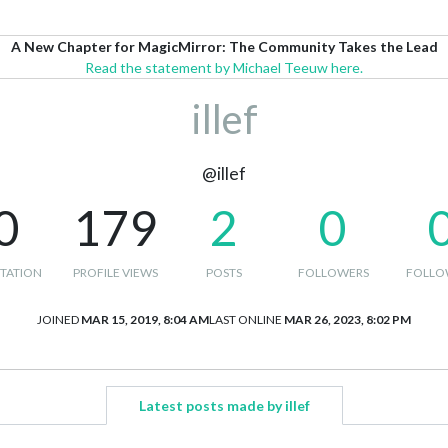
A New Chapter for MagicMirror: The Community Takes the Lead
Read the statement by Michael Teeuw here.
illef
@illef
0
179
2
0
TATION
PROFILE VIEWS
POSTS
FOLLOWERS
FOLLO
JOINED
MAR 15, 2019, 8:04 AM
LAST ONLINE
MAR 26, 2023, 8:02 PM
Latest posts made by illef