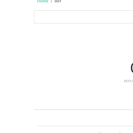
Home
illef
REPU