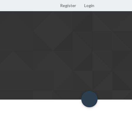
Register
Login