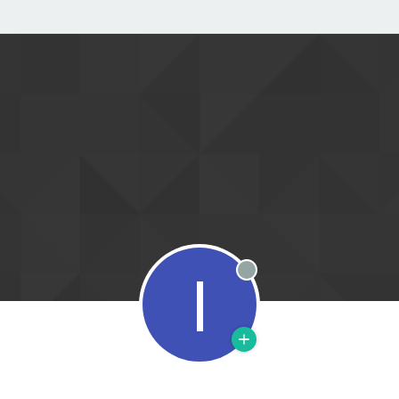
I
Offline