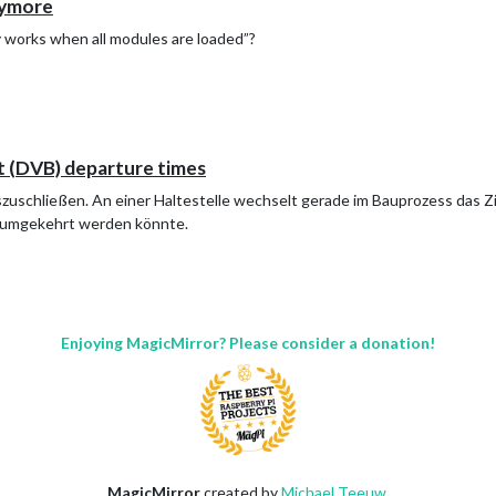
oymore
 works when all modules are loaded”?
 (DVB) departure times
zuschließen. An einer Haltestelle wechselt gerade im Bauprozess das Zie
ge umgekehrt werden könnte.
Enjoying MagicMirror? Please consider a donation!
MagicMirror
created by
Michael Teeuw
.