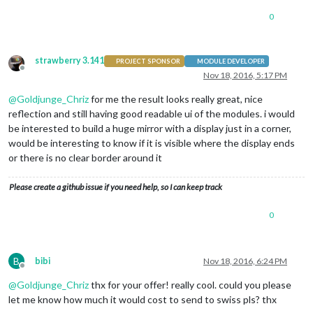
0
strawberry 3.141
PROJECT SPONSOR
MODULE DEVELOPER
Offline
Nov 18, 2016, 5:17 PM
@
Goldjunge_Chriz
for me the result looks really great, nice
reflection and still having good readable ui of the modules. i would
be interested to build a huge mirror with a display just in a corner,
would be interesting to know if it is visible where the display ends
or there is no clear border around it
Please create a github issue if you need help, so I can keep track
0
B
bibi
Nov 18, 2016, 6:24 PM
Offline
@
Goldjunge_Chriz
thx for your offer! really cool. could you please
let me know how much it would cost to send to swiss pls? thx