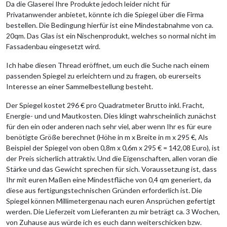
Da die Glaserei Ihre Produkte jedoch leider nicht für
Privatanwender anbietet, könnte ich die Spiegel über die Firma
bestellen. Die Bedingung hierfür ist eine Mindestabnahme von ca.
20qm. Das Glas ist ein Nischenprodukt, welches so normal nicht im
Fassadenbau eingesetzt wird.
Ich habe diesen Thread eröffnet, um euch die Suche nach einem
passenden Spiegel zu erleichtern und zu fragen, ob eurerseits
Interesse an einer Sammelbestellung besteht.
Der Spiegel kostet 296 € pro Quadratmeter Brutto inkl. Fracht,
Energie- und und Mautkosten. Dies klingt wahrscheinlich zunächst
für den ein oder anderen nach sehr viel, aber wenn Ihr es für eure
benötigte Größe berechnet (Höhe in m x Breite in m x 295 €, Als
Beispiel der Spiegel von oben 0,8m x 0,6m x 295 € = 142,08 Euro), ist
der Preis sicherlich attraktiv. Und die Eigenschaften, allen voran die
Stärke und das Gewicht sprechen für sich. Voraussetzung ist, dass
Ihr mit euren Maßen eine Mindestfläche von 0,4 qm generiert, da
diese aus fertigungstechnischen Gründen erforderlich ist. Die
Spiegel können Millimetergenau nach euren Ansprüchen gefertigt
werden. Die Lieferzeit vom Lieferanten zu mir beträgt ca. 3 Wochen,
von Zuhause aus würde ich es euch dann weiterschicken bzw.