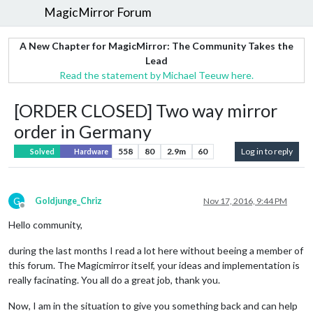
MagicMirror Forum
A New Chapter for MagicMirror: The Community Takes the
Lead
Read the statement by Michael Teeuw here.
[ORDER CLOSED] Two way mirror
order in Germany
558
80
2.9m
60
Log in to reply
Solved
Hardware
G
Goldjunge_Chriz
Nov 17, 2016, 9:44 PM
Offline
Hello community,
during the last months I read a lot here without beeing a member of
this forum. The Magicmirror itself, your ideas and implementation is
really facinating. You all do a great job, thank you.
Now, I am in the situation to give you something back and can help