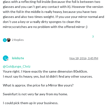
glass with a reflecting foil inside (because the foil is between two
glasses and you can´t get any contact with it). However the version
with the foil in the middle is really heavy, because you have two
glasses and also two times weight. If you use your mirror normal and
don´t use a key or a really dirty sponges to clean the
mirror,scratches are no problem with the offered mirror ;)
3
2 Replies
L
L
lolobyte
Nov 18, 2016, 3:45 PM
Offline
@
Goldjunge_Chriz
Youre right. I Have exactly the same dimension 80x60cm.
I must say its heavy, yes, but id didn’t find any other sources.
What is approx. the price for a Mirror like yours?
Sweinfurt is not very far awy from my home.
I could pick them up in your business.