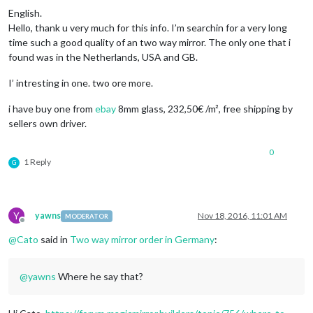
English.
Hello, thank u very much for this info. I’m searchin for a very long
time such a good quality of an two way mirror. The only one that i
found was in the Netherlands, USA and GB.
I’ intresting in one. two ore more.
i have buy one from
ebay
8mm glass, 232,50€ /m², free shipping by
sellers own driver.
0
1 Reply
G
Y
yawns
Nov 18, 2016, 11:01 AM
MODERATOR
Offline
@
Cato
said in
Two way mirror order in Germany
:
@
yawns
Where he say that?