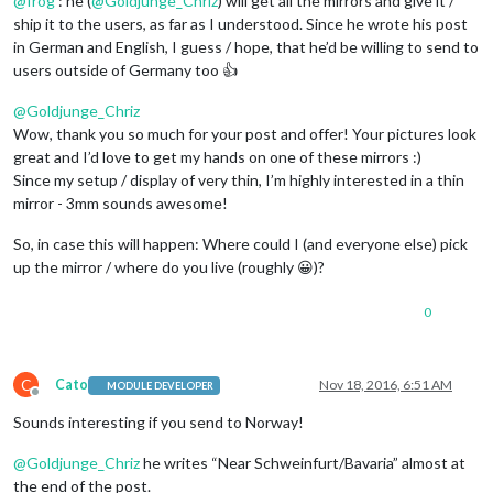
@
frog
: he (
@
Goldjunge_Chriz
) will get all the mirrors and give it /
ship it to the users, as far as I understood. Since he wrote his post
in German and English, I guess / hope, that he’d be willing to send to
users outside of Germany too 👍
@
Goldjunge_Chriz
Wow, thank you so much for your post and offer! Your pictures look
great and I’d love to get my hands on one of these mirrors :)
Since my setup / display of very thin, I’m highly interested in a thin
mirror - 3mm sounds awesome!
So, in case this will happen: Where could I (and everyone else) pick
up the mirror / where do you live (roughly 😀)?
0
C
Cato
Nov 18, 2016, 6:51 AM
MODULE DEVELOPER
Offline
Sounds interesting if you send to Norway!
@
Goldjunge_Chriz
he writes “Near Schweinfurt/Bavaria” almost at
the end of the post.