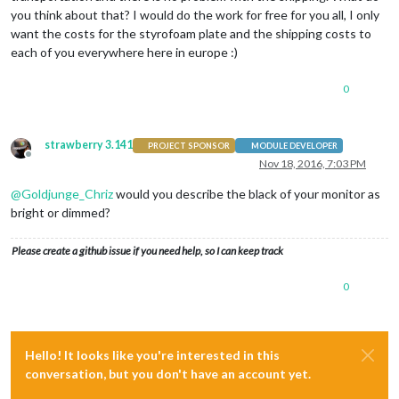
you think about that? I would do the work for free for you all, I only
want the costs for the styrofoam plate and the shipping costs to
each of you everywhere here in europe :)
0
strawberry 3.141
PROJECT SPONSOR
MODULE DEVELOPER
Offline
Nov 18, 2016, 7:03 PM
@
Goldjunge_Chriz
would you describe the black of your monitor as
bright or dimmed?
Please create a github issue if you need help, so I can keep track
0
Hello! It looks like you're interested in this
conversation, but you don't have an account yet.