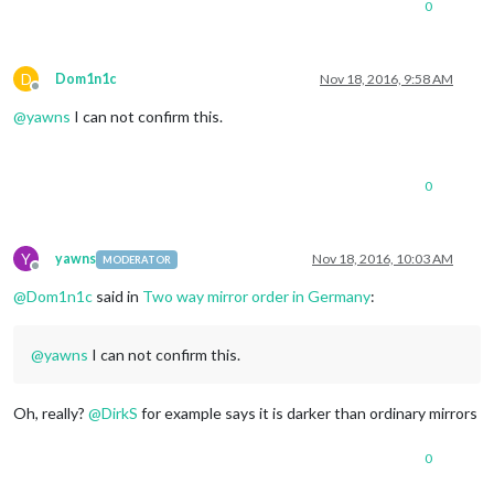
0
D
Dom1n1c
Nov 18, 2016, 9:58 AM
Offline
@
yawns
I can not confirm this.
0
Y
yawns
Nov 18, 2016, 10:03 AM
MODERATOR
Offline
@
Dom1n1c
said in
Two way mirror order in Germany
:
@
yawns
I can not confirm this.
Oh, really?
@
DirkS
for example says it is darker than ordinary mirrors
0