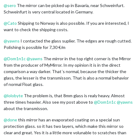
@
sero
The mirror can be picked up in Bavaria, near Schweinfurt.
Schweinfurt is very central located in Germany.
@
Cato
Shipping to Norway is also possible. If you are interested, I
want to check the shipping costs.
@
yawns
I contacted the glass suplier. The edges are rough cutted.
Polishing is possible for 7,30 €/m
@
Dom1n1c
@
yawns
The mirror in the top right corner is the Mirror
from the producer of MyMirror. In my opinion it is in the direct
comparison a way darker. That´s normal, because the thicker the
glass, the lesser is the transmisson. That is also a normal behavior
of normal Float glass.
@
lolobyte
The problem is, that 8mm glass is realy heavy. Almost
three times heavier. Also see my post above to
@
Dom1n1c
@
yawns
about the transmisson.
@
done
this mirror has an evaporated coating on a special sun
protection glass. so it has two layers, which make this mirror so
clear and great. Yes it is a little more volunable to scratches than