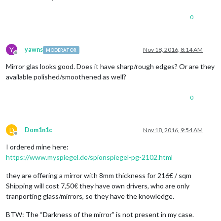
0
Y
yawns
Nov 18, 2016, 8:14 AM
MODERATOR
Offline
Mirror glas looks good. Does it have sharp/rough edges? Or are they
available polished/smoothened as well?
0
D
Dom1n1c
Nov 18, 2016, 9:54 AM
Offline
I ordered mine here:
https://www.myspiegel.de/spionspiegel-pg-2102.html
they are offering a mirror with 8mm thickness for 216€ / sqm
Shipping will cost 7,50€ they have own drivers, who are only
tranporting glass/mirrors, so they have the knowledge.
BTW: The “Darkness of the mirror” is not present in my case.