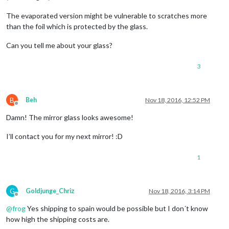
The evaporated version might be vulnerable to scratches more
than the foil which is protected by the glass.
Can you tell me about your glass?
3
B
Beh
Nov 18, 2016, 12:52 PM
Offline
Damn! The mirror glass looks awesome!
I’ll contact you for my next mirror! :D
1
G
Goldjunge_Chriz
Nov 18, 2016, 3:14 PM
Offline
@
frog
Yes shipping to spain would be possible but I don´t know
how high the shipping costs are.