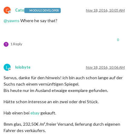
C
Cato
Nov 18, 2016, 10:05 AM
MODULE DEVELOPER
Offline
@
yawns
Where he say that?
0
1 Reply
Y
L
lolobyte
Nov 18, 2016, 10:06 AM
Offline
Servus, danke für den hinweis! ich bin auch schon lange auf der
Suchs nach einem vernünftigen Spiegel.
Bis heute nur im Ausland etwaige exemplare gefunden.
Hätte schon interesse an ein zwei oder drei Stück.
Hab einen bei
ebay
gekauft.
8mm glas, 232,50€ /m²,freier Versand, lieferung durch eigenen
Fahrer des verkäufers.