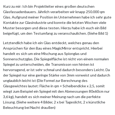
Kurz zu mir: Ich bin Projektleiter eines großen deutschen
Glasfassadenbauers. Jährlich verarbeiten wir knapp 250.000 qm
Glas. Aufgrund meiner Position im Unternehmen habe ich sehr gute
Kontakte zur Glasindustrie und konnte die letzten Wochen viele
Muster besorgen und diese testen. Hierzu habe ich euch ein Bild
beigefügt, um den Testumfang zu veranschaulichen. (Siehe Bild 1)
Letztendlich habe ich ein Glas entdeckt, welches genau den
Ansprüchen für den Bau eines MagicMirror entspricht. Hierbei
handelt es sich um eine Mischung aus Spionglas und
Sonnenschutzglas. Die Spiegelfläche ist nicht von einem normalen
Spiegel zu unterscheiden, die Transmisson von hinten ist
hervorragend, er ist sehr schmal und dadurch besonders Leicht. Da
der Spiegel nur eine geringe Stärke von 3mm vorweist und dadurch
unglaublich leicht ist (Die Formel zur Berechnung des
Glasgewichtes lautet: Fläche in qm × Scheibendicke x 2,5, somit
wiegt zum Beispiel ein Spiegel mit den Abmessungen 80x60cm nur
3,6 kg), handelt es sich meiner Meinung nach um die perfekte
Lösung. (Siehe weitere 4 Bilder, 2 x bei Tageslicht, 2 x künstliche
Beleuchtung bei Nacht draußen)