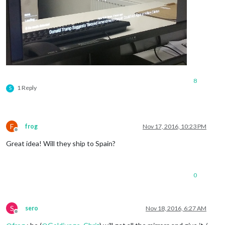
8
1 Reply
S
F
frog
Nov 17, 2016, 10:23 PM
Offline
Great idea! Will they ship to Spain?
0
S
sero
Nov 18, 2016, 6:27 AM
Offline