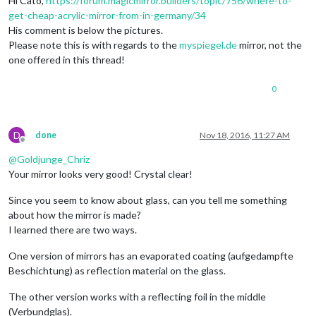
Hi Cato,
https://forum.magicmirror.builders/topic/756/where-to-
get-cheap-acrylic-mirror-from-in-germany/34
His comment is below the pictures.
Please note this is with regards to the
myspiegel.de
mirror, not the
one offered in this thread!
0
D
done
Nov 18, 2016, 11:27 AM
Offline
@
Goldjunge_Chriz
Your mirror looks very good! Crystal clear!
Since you seem to know about glass, can you tell me something
about how the mirror is made?
I learned there are two ways.
One version of mirrors has an evaporated coating (aufgedampfte
Beschichtung) as reflection material on the glass.
The other version works with a reflecting foil in the middle
(Verbundglas).