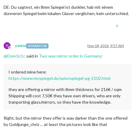
DE: Du sagtest, ein 8mm Spiegel ist dunkler, hab mit einem
dünneren Spiegel beim lokalen Glaser verglichen, kein unterschied.
0
Y
yawns
Nov 18, 2016, 9:57 AM
MODERATOR
Offline
@
Dom1n1c
said in
Two way mirror order in Germany
:
I ordered mine here:
https://www.myspiegel.de/spionspiegel-pg-2102.html
they are offering a mirror with 8mm thickness for 216€ / sqm
Shipping will cost 7,50€ they have own drivers, who are only
tranporting glass/mirrors, so they have the knowledge.
Right, but the mirror they offer is way darker than the one offered
by Goldjunge_chriz … at least the pictures look like that