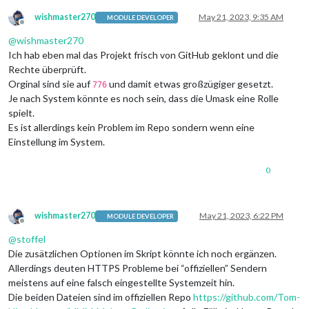
wishmaster270
May 21, 2023, 9:35 AM
MODULE DEVELOPER
Offline
@
wishmaster270
Ich hab eben mal das Projekt frisch von GitHub geklont und die
Rechte überprüft.
Orginal sind sie auf
und damit etwas großzügiger gesetzt.
776
Je nach System könnte es noch sein, dass die Umask eine Rolle
spielt.
Es ist allerdings kein Problem im Repo sondern wenn eine
Einstellung im System.
0
wishmaster270
May 21, 2023, 6:22 PM
MODULE DEVELOPER
Offline
@
stoffel
Die zusätzlichen Optionen im Skript könnte ich noch ergänzen.
Allerdings deuten HTTPS Probleme bei “offiziellen” Sendern
meistens auf eine falsch eingestellte Systemzeit hin.
Die beiden Dateien sind im offiziellen Repo
https://github.com/Tom-