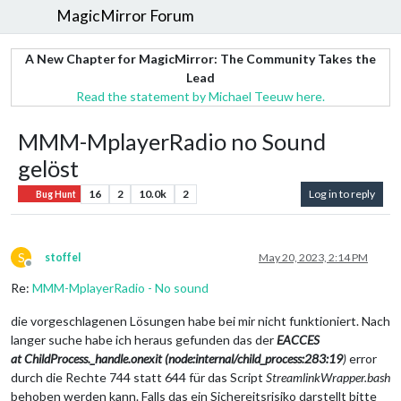
MagicMirror Forum
A New Chapter for MagicMirror: The Community Takes the
Lead
Read the statement by Michael Teeuw here.
MMM-MplayerRadio no Sound
gelöst
16
2
10.0k
2
Log in to reply
Bug Hunt
S
stoffel
May 20, 2023, 2:14 PM
Offline
Re:
MMM-MplayerRadio - No sound
die vorgeschlagenen Lösungen habe bei mir nicht funktioniert. Nach
langer suche habe ich heraus gefunden das der
EACCES
at ChildProcess._handle.onexit (node:internal/child_process:283:19
)
error
durch die Rechte 744 statt 644 für das Script
StreamlinkWrapper.bash
behoben werden kann. Falls das ein Sichereitsrisiko darstellt bitte