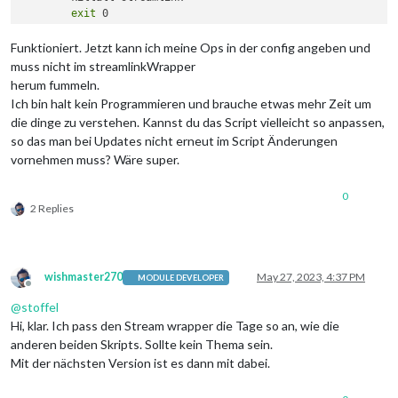
exit
 0

}

Funktioniert. Jetzt kann ich meine Ops in der config angeben und
trap
 exit_script 
exit
muss nicht im streamlinkWrapper
herum fummeln.
Ich bin halt kein Programmieren und brauche etwas mehr Zeit um
while
 [ 
$STOP
 == 0 ] ; 
do
die dinge zu verstehen. Kannst du das Script vielleicht so anpassen,
	streamlink 
"httpstream://
${LINK}
"
 live -p cvlc --ret
so das man bei Updates nicht erneut im Script Änderungen
	CUR_PID=
$PID
sleep
$SLEEP_TIME
vornehmen muss? Wäre super.
done
0
2 Replies
wishmaster270
May 27, 2023, 4:37 PM
MODULE DEVELOPER
Offline
@
stoffel
Hi, klar. Ich pass den Stream wrapper die Tage so an, wie die
anderen beiden Skripts. Sollte kein Thema sein.
Mit der nächsten Version ist es dann mit dabei.