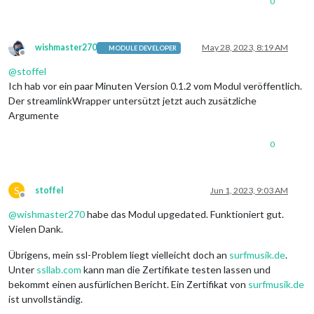
0
wishmaster270
May 28, 2023, 8:19 AM
MODULE DEVELOPER
Offline
@
stoffel
Ich hab vor ein paar Minuten Version 0.1.2 vom Modul veröffentlich.
Der streamlinkWrapper untersützt jetzt auch zusätzliche
Argumente
0
S
stoffel
Jun 1, 2023, 9:03 AM
Offline
@
wishmaster270
habe das Modul upgedated. Funktioniert gut.
Vielen Dank.
Übrigens, mein ssl-Problem liegt vielleicht doch an
surfmusik.de
.
Unter
ssllab.com
kann man die Zertifikate testen lassen und
bekommt einen ausfürlichen Bericht. Ein Zertifikat von
surfmusik.de
ist unvollständig.