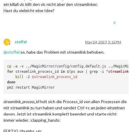
ein killall vlc killt den vlc nicht aber den streamlinker.
Hast du vieleicht eine Idee?
0
S
stoffel
May 24, 2023, 5:16 PM
Offline
@
stoffel
so, habe das Problem mit streamlink behoben.
cp
for
 streamlink_process_id 
in
 $(ps aux | grep -i 
"streamlink"
kill
 -2 
$streamlink_process_id
done
streamlink_process_id
holt sich die Process_id von allen Prozessen die
mit streamlink zu tun haben und sendet Ctrl +c an jeden einzelnen
davon. Jetzt ist streamlink komplett beendet und starte nicht
immer wieder. :clapping_hands:
FERTIG :thumbs_up: