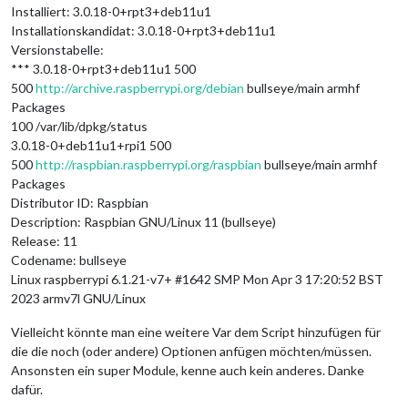
Installiert: 3.0.18-0+rpt3+deb11u1
Installationskandidat: 3.0.18-0+rpt3+deb11u1
Versionstabelle:
*** 3.0.18-0+rpt3+deb11u1 500
500
http://archive.raspberrypi.org/debian
bullseye/main armhf
Packages
100 /var/lib/dpkg/status
3.0.18-0+deb11u1+rpi1 500
500
http://raspbian.raspberrypi.org/raspbian
bullseye/main armhf
Packages
Distributor ID: Raspbian
Description: Raspbian GNU/Linux 11 (bullseye)
Release: 11
Codename: bullseye
Linux raspberrypi 6.1.21-v7+ #1642 SMP Mon Apr 3 17:20:52 BST
2023 armv7l GNU/Linux
Vielleicht könnte man eine weitere Var dem Script hinzufügen für
die die noch (oder andere) Optionen anfügen möchten/müssen.
Ansonsten ein super Module, kenne auch kein anderes. Danke
dafür.