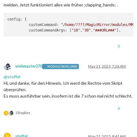
melden. Jetzt funktioniert alles wie früher :clapping_hands: .
config: {

          customCommand: 
"/home/????/MagicMirror/modules/MMM
          customCommandArgs: [
"10"
,
"30"
,
"###URL###"
0
wishmaster270
May 21, 2023, 7:26 AM
MODULE DEVELOPER
Offline
@
stoffel
Hi, und danke, für den Hinweis. Ich werd die Rechte vom Skript
überprüfen.
Es muss ausführbar sein, insofern ist die 7 schon mal nicht schlecht.
0
3 Replies
S
S
stoffel
May 21, 2023, 8:41 AM