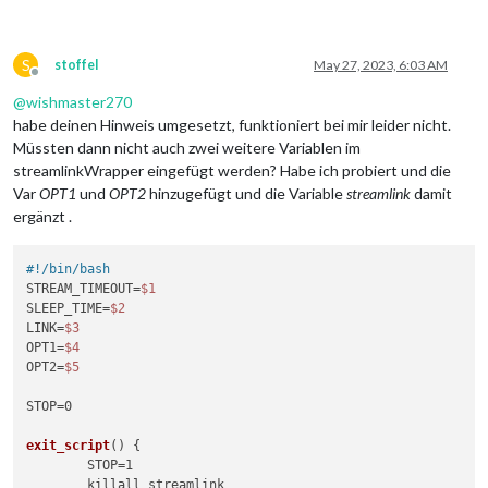
S
stoffel
May 27, 2023, 6:03 AM
Offline
@
wishmaster270
habe deinen Hinweis umgesetzt, funktioniert bei mir leider nicht.
Müssten dann nicht auch zwei weitere Variablen im
streamlinkWrapper eingefügt werden? Habe ich probiert und die
Var
OPT1
und
OPT2
hinzugefügt und die Variable
streamlink
damit
ergänzt .
#!/bin/bash
STREAM_TIMEOUT=
$1
SLEEP_TIME=
$2
LINK=
$3
OPT1=
$4
OPT2=
$5
STOP=0

exit_script
() {

	STOP=1

	killall streamlink
