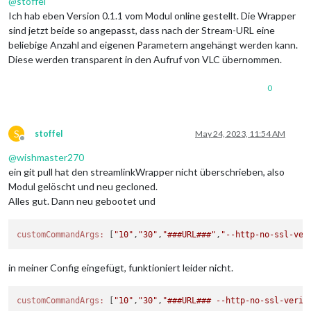
@
stoffel
Ich hab eben Version 0.1.1 vom Modul online gestellt. Die Wrapper
sind jetzt beide so angepasst, dass nach der Stream-URL eine
beliebige Anzahl and eigenen Parametern angehängt werden kann.
Diese werden transparent in den Aufruf von VLC übernommen.
0
S
stoffel
May 24, 2023, 11:54 AM
Offline
@
wishmaster270
ein git pull hat den streamlinkWrapper nicht überschrieben, also
Modul gelöscht und neu gecloned.
Alles gut. Dann neu gebootet und
customCommandArgs:
 [
"10"
,
"30"
,
"###URL###"
,
"--http-no-ssl-ver
in meiner Config eingefügt, funktioniert leider nicht.
customCommandArgs:
 [
"10"
,
"30"
,
"###URL### --http-no-ssl-verif