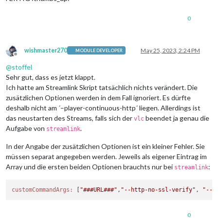
0
wishmaster270
May 25, 2023, 2:24 PM
MODULE DEVELOPER
Offline
@
stoffel
Sehr gut, dass es jetzt klappt.
Ich hatte am Streamlink Skript tatsächlich nichts verändert. Die
zusätzlichen Optionen werden in dem Fall ignoriert. Es dürfte
deshalb nicht am ´–player-continuous-http´ liegen. Allerdings ist
das neustarten des Streams, falls sich der
beendet ja genau die
vlc
Aufgabe von
.
streamlink
In der Angabe der zusätzlichen Optionen ist ein kleiner Fehler. Sie
müssen separat angegeben werden. Jeweils als eigener Eintrag im
Array und die ersten beiden Optionen brauchts nur bei
:
streamlink
customCommandArgs:
 [
"###URL###"
,
"--http-no-ssl-verify"
, 
"--p
0