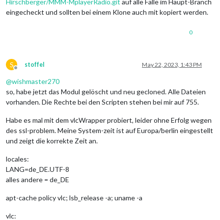
Hirschberger/MMM-MplayerRadio.git
auf alle Fälle im Haupt-Branch
eingecheckt und sollten bei einem Klone auch mit kopiert werden.
0
S
stoffel
May 22, 2023, 1:43 PM
Offline
@
wishmaster270
so, habe jetzt das Modul gelöscht und neu gecloned. Alle Dateien
vorhanden. Die Rechte bei den Scripten stehen bei mir auf 755.
Habe es mal mit dem vlcWrapper probiert, leider ohne Erfolg wegen
des ssl-problem. Meine System-zeit ist auf Europa/berlin eingestellt
und zeigt die korrekte Zeit an.
locales:
LANG=de_DE.UTF-8
alles andere = de_DE
apt-cache policy vlc; lsb_release -a; uname -a
vlc: