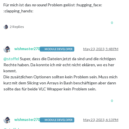
Für mich ist das
no-sound
Problem gelöst :hugging_face:
:clapping_hands:
0
2 Replies
wishmaster270
May 23, 2023, 5:48 PM
MODULE DEVELOPER
Offline
@
stoffel
Super, dass die Dateien jetzt da sind und die richtigen
Rechte haben. Da konnte ich mir echt nicht eklären, wo es her
kommt.
Die zusätzlichen Optionen sollten kein Problem sein. Muss mich
kurz mit dem Slicing von Arrays in Bash beschäftigen aber dann
sollte das für beide VLC Wrapper kein Problem sein.
0
wishmaster270
May 23, 2023, 6:13 PM
MODULE DEVELOPER
Offline