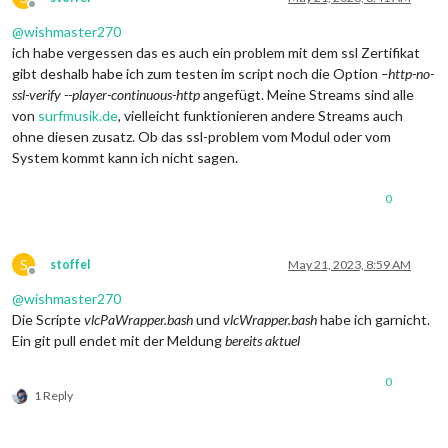
Offline
@
wishmaster270
ich habe vergessen das es auch ein problem mit dem ssl Zertifikat
gibt deshalb habe ich zum testen im script noch die Option
–http-no-
ssl-verify --player-continuous-http
angefügt. Meine Streams sind alle
von
surfmusik.de
, vielleicht funktionieren andere Streams auch
ohne diesen zusatz. Ob das ssl-problem vom Modul oder vom
System kommt kann ich nicht sagen.
0
S
stoffel
May 21, 2023, 8:59 AM
Offline
@
wishmaster270
Die Scripte
vlcPaWrapper.bash
und
vlcWrapper.bash
habe ich garnicht.
Ein git pull endet mit der Meldung
bereits aktuel
0
1 Reply