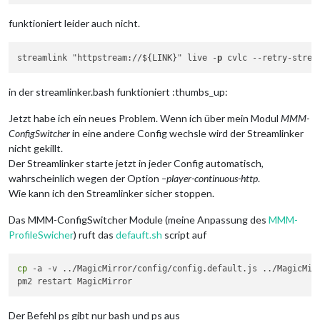
funktioniert leider auch nicht.
streamlink "httpstream://${LINK}" live -
p
 cvlc 
--retry-strea
in der streamlinker.bash funktioniert :thumbs_up:
Jetzt habe ich ein neues Problem. Wenn ich über mein Modul
MMM-
ConfigSwitcher
in eine andere Config wechsle wird der Streamlinker
nicht gekillt.
Der Streamlinker starte jetzt in jeder Config automatisch,
wahrscheinlich wegen der Option
–player-continuous-http
.
Wie kann ich den Streamlinker sicher stoppen.
Das MMM-ConfigSwitcher Module (meine Anpassung des
MMM-
ProfileSwicher
) ruft das
defauft.sh
script auf
cp
 -a -v ../MagicMirror/config/config.default.js ../MagicMir
Der Befehl ps gibt nur bash und ps aus