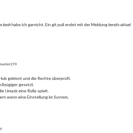
r.bash
habe ich garnicht. Ein git pull endet mit der Meldung
bereits aktuel
master270
tHub geklont und die Rechte überprüft.
oßzügiger gesetzt.
ie Umask eine Rolle spielt.
dern wenn eine Einstellung im System.
el