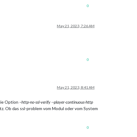
0
May 21, 2023, 7:26 AM
0
May 21, 2023, 8:41 AM
 die Option
–http-no-ssl-verify --player-continuous-http
satz. Ob das ssl-problem vom Modul oder vom System
0