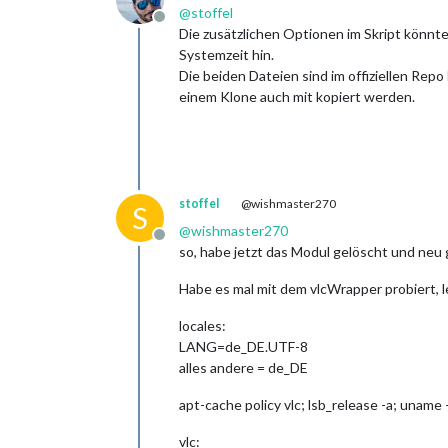
@
stoffel
Offline
Die zusätzlichen Optionen im Skript könnte
Systemzeit hin.
Die beiden Dateien sind im offiziellen Repo
einem Klone auch mit kopiert werden.
stoffel
@wishmaster270
S
@
wishmaster270
Offline
so, habe jetzt das Modul gelöscht und neu 
Habe es mal mit dem vlcWrapper probiert, le
locales:
LANG=de_DE.UTF-8
alles andere = de_DE
apt-cache policy vlc; lsb_release -a; uname 
vlc: