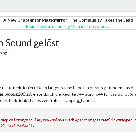
A New Chapter for MagicMirror: The Community Takes the Lead
Read the statement by Michael Teeuw here.
Sound gelöst
hing
 nicht funktioniert. Nach langer suche habe ich heraus gefunden das d
hild_process:283:19
)
error durch die Rechte 744 statt 644 für das Script
Str
Jetzt funktioniert alles wie früher :clapping_hands: .
/MagicMirror/modules/MMM-MplayerRadio/scripts/streamlinkWrapper.
30"
,
"###URL###"