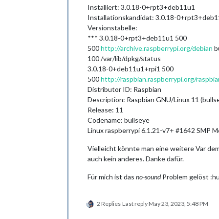
Installiert: 3.0.18-0+rpt3+deb11u1
Installationskandidat: 3.0.18-0+rpt3+deb
Versionstabelle:
*** 3.0.18-0+rpt3+deb11u1 500
500
http://archive.raspberrypi.org/debian
b
100 /var/lib/dpkg/status
3.0.18-0+deb11u1+rpi1 500
500
http://raspbian.raspberrypi.org/raspbia
Distributor ID: Raspbian
Description: Raspbian GNU/Linux 11 (bulls
Release: 11
Codename: bullseye
Linux raspberrypi 6.1.21-v7+ #1642 SMP 
Vielleicht könnte man eine weitere Var de
auch kein anderes. Danke dafür.
Für mich ist das
no-sound
Problem gelöst :hu
2 Replies
Last reply
May 23, 2023, 5:48 PM