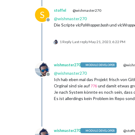
stoffel
@wishmaster270
S
@
wishmaster270
Offline
Die Scripte
vlcPaWrapper.bash
und
vlcWrappe
1 Reply
Last reply
May 21, 2023, 6:22 PM
wishmaster270
@wish
MODULE DEVELOPER
@
wishmaster270
Offline
Ich hab eben mal das Projekt frisch von Gi
Orginal sind sie auf
und damit etwas gr
776
Je nach System könnte es noch sein, dass d
Es ist allerdings kein Problem im Repo son
wishmaster270
@stoff
MODULE DEVELOPER