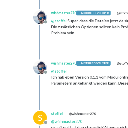
wishmaster270
@stoff
MODULE DEVELOPER
@
stoffel
Super, dass die Dateien jetzt da s
Offline
Die zusätzlichen Optionen sollten kein Pro
Problem sein.
wishmaster270
@stoff
MODULE DEVELOPER
@
stoffel
Offline
Ich hab eben Version 0.1.1 vom Modul onlin
Parametern angehängt werden kann. Diese
stoffel
@wishmaster270
S
@
wishmaster270
Offline
ein git pull hat den streamlinkWrapper nic