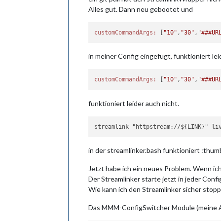
Alles gut. Dann neu gebootet und
customCommandArgs:
 [
"10"
,
"30"
,
"###UR
in meiner Config eingefügt, funktioniert lei
customCommandArgs:
 [
"10"
,
"30"
,
"###UR
funktioniert leider auch nicht.
streamlink "httpstream://${LINK}" li
in der streamlinker.bash funktioniert :thu
Jetzt habe ich ein neues Problem. Wenn i
Der Streamlinker starte jetzt in jeder Con
Wie kann ich den Streamlinker sicher stopp
Das MMM-ConfigSwitcher Module (meine