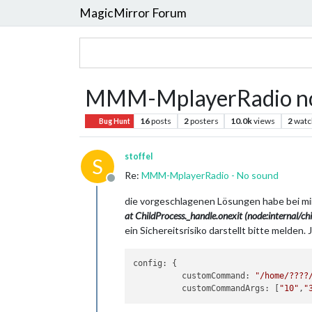
MagicMirror Forum
MMM-MplayerRadio no 
16
posts
2
posters
10.0k
views
2
watc
Bug Hunt
stoffel
S
Re:
MMM-MplayerRadio - No sound
Offline
die vorgeschlagenen Lösungen habe bei mir
at ChildProcess._handle.onexit (node:internal/c
ein Sichereitsrisiko darstellt bitte melden. 
config: {

          customCommand: 
"/home/????
          customCommandArgs: [
"10"
,
"