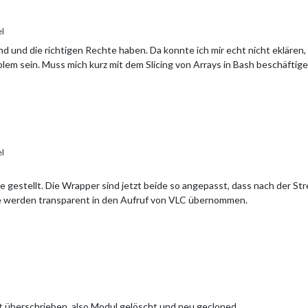
el
ind und die richtigen Rechte haben. Da konnte ich mir echt nicht eklären
blem sein. Muss mich kurz mit dem Slicing von Arrays in Bash beschäftig
el
e gestellt. Die Wrapper sind jetzt beide so angepasst, dass nach der S
 werden transparent in den Aufruf von VLC übernommen.
ht überschrieben, also Modul gelöscht und neu gecloned.