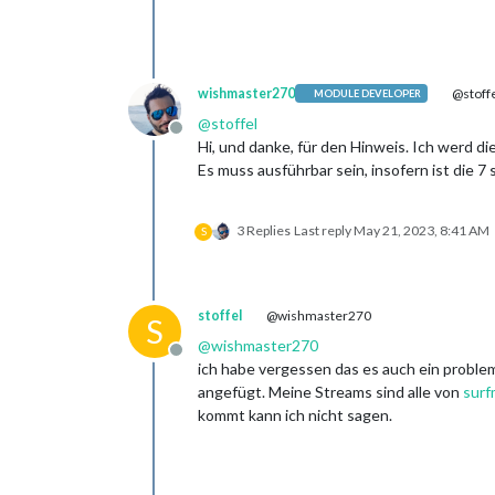
wishmaster270
@stoff
MODULE DEVELOPER
@
stoffel
Offline
Hi, und danke, für den Hinweis. Ich werd d
Es muss ausführbar sein, insofern ist die 7 
3 Replies
Last reply
May 21, 2023, 8:41 AM
S
stoffel
@wishmaster270
S
@
wishmaster270
Offline
ich habe vergessen das es auch ein problem
angefügt. Meine Streams sind alle von
surf
kommt kann ich nicht sagen.