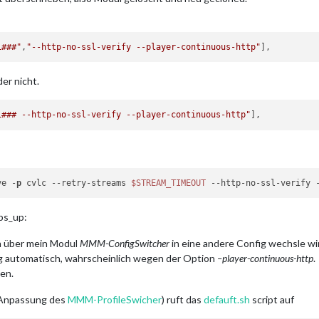
L###"
,
"--http-no-ssl-verify --player-continuous-http"
der nicht.
L### --http-no-ssl-verify --player-continuous-http"
ve -
p
 cvlc 
--retry-streams
$STREAM_TIMEOUT
--http-no-ssl-verify
mbs_up:
ch über mein Modul
MMM-ConfigSwitcher
in eine andere Config wechsle wird
fig automatisch, wahrscheinlich wegen der Option
–player-continuous-http
.
en.
 Anpassung des
MMM-ProfileSwicher
) ruft das
defauft.sh
script auf