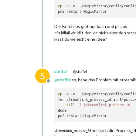
cp
 -a -v ../MagicMirror/config/confi
Der Befehl ps gibt nur bash und ps aus
ein killall vlc killt den vlc nicht aber den str
Hast du vieleicht eine Idee?
stoffel
@stoffel
S
@
stoffel
so, habe das Problem mit streaml
Offline
cp
for
 streamlink_process_id 
in
 $(ps au
kill
 -2 
$streamlink_process_id
done
streamlink_process_id
holt sich die Process_id