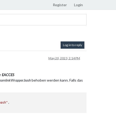
Register
Login
Log in to reply
May 20, 2023, 2:14 PM
er
EACCES
eamlinkWrapper.bash
behoben werden kann. Falls das
bash"
,
