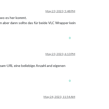
May 23, 2023, 5:48 PM
, wo es her kommt.
en aber dann sollte das für beide VLC Wrapper kein
0
May 23, 2023, 6:13 PM
tream-URL eine beliebige Anzahl and eigenen
0
May 24, 2023, 11:54 AM