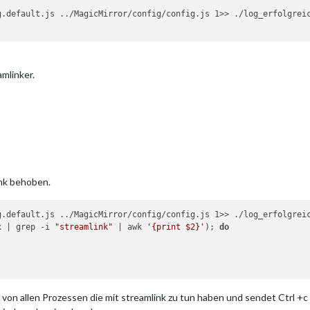
g.default.js ../MagicMirror/config/config.js 1>> ./log_erfolgreic
eamlinker.
ink behoben.
x | grep -i 
"streamlink"
 | awk 
'{print $2}'
); 
do
 von allen Prozessen die mit streamlink zu tun haben und sendet Ctrl +c 