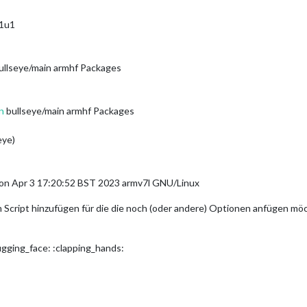
11u1
ullseye/main armhf Packages
n
bullseye/main armhf Packages
eye)
Mon Apr 3 17:20:52 BST 2023 armv7l GNU/Linux
m Script hinzufügen für die die noch (oder andere) Optionen anfügen 
gging_face: :clapping_hands: