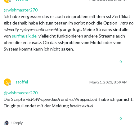
Offline
@
wishmaster270
ich habe vergessen das es auch ein problem mit dem ssl Zertifikat
gibt deshalb habe ich zum testen im script noch die Option
–http-no-
ssl-verify --player-continuous-http
angefügt. Meine Streams sind alle
von
surfmusik.de
, vielleicht funktionieren andere Streams auch
ohne diesen zusatz. Ob das ssl-problem vom Modul oder vom
System kommt kann ich nicht sagen.
0
S
stoffel
May 21, 2023, 8:59 AM
Offline
@
wishmaster270
Die Scripte
vlcPaWrapper.bash
und
vlcWrapper.bash
habe ich garnicht.
Ein git pull endet mit der Meldung
bereits aktuel
0
1 Reply