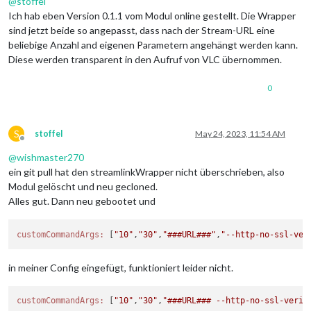
@
stoffel
Ich hab eben Version 0.1.1 vom Modul online gestellt. Die Wrapper
sind jetzt beide so angepasst, dass nach der Stream-URL eine
beliebige Anzahl and eigenen Parametern angehängt werden kann.
Diese werden transparent in den Aufruf von VLC übernommen.
0
S
stoffel
May 24, 2023, 11:54 AM
Offline
@
wishmaster270
ein git pull hat den streamlinkWrapper nicht überschrieben, also
Modul gelöscht und neu gecloned.
Alles gut. Dann neu gebootet und
customCommandArgs:
 [
"10"
,
"30"
,
"###URL###"
,
"--http-no-ssl-ver
in meiner Config eingefügt, funktioniert leider nicht.
customCommandArgs:
 [
"10"
,
"30"
,
"###URL### --http-no-ssl-verif