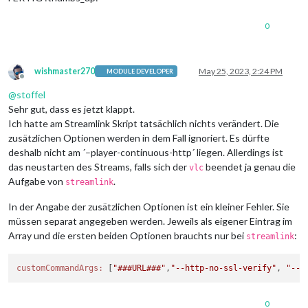
0
wishmaster270
May 25, 2023, 2:24 PM
MODULE DEVELOPER
Offline
@
stoffel
Sehr gut, dass es jetzt klappt.
Ich hatte am Streamlink Skript tatsächlich nichts verändert. Die
zusätzlichen Optionen werden in dem Fall ignoriert. Es dürfte
deshalb nicht am ´–player-continuous-http´ liegen. Allerdings ist
das neustarten des Streams, falls sich der
beendet ja genau die
vlc
Aufgabe von
.
streamlink
In der Angabe der zusätzlichen Optionen ist ein kleiner Fehler. Sie
müssen separat angegeben werden. Jeweils als eigener Eintrag im
Array und die ersten beiden Optionen brauchts nur bei
:
streamlink
customCommandArgs:
 [
"###URL###"
,
"--http-no-ssl-verify"
, 
"--p
0