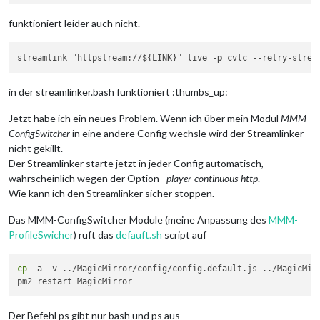
funktioniert leider auch nicht.
streamlink "httpstream://${LINK}" live -
p
 cvlc 
--retry-strea
in der streamlinker.bash funktioniert :thumbs_up:
Jetzt habe ich ein neues Problem. Wenn ich über mein Modul
MMM-
ConfigSwitcher
in eine andere Config wechsle wird der Streamlinker
nicht gekillt.
Der Streamlinker starte jetzt in jeder Config automatisch,
wahrscheinlich wegen der Option
–player-continuous-http
.
Wie kann ich den Streamlinker sicher stoppen.
Das MMM-ConfigSwitcher Module (meine Anpassung des
MMM-
ProfileSwicher
) ruft das
defauft.sh
script auf
cp
 -a -v ../MagicMirror/config/config.default.js ../MagicMir
Der Befehl ps gibt nur bash und ps aus