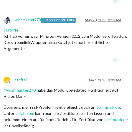
0
wishmaster270
May 28, 2023, 8:19 AM
MODULE DEVELOPER
Offline
@
stoffel
Ich hab vor ein paar Minuten Version 0.1.2 vom Modul veröffentlich.
Der streamlinkWrapper untersützt jetzt auch zusätzliche
Argumente
0
S
stoffel
Jun 1, 2023, 9:03 AM
Offline
@
wishmaster270
habe das Modul upgedated. Funktioniert gut.
Vielen Dank.
Übrigens, mein ssl-Problem liegt vielleicht doch an
surfmusik.de
.
Unter
ssllab.com
kann man die Zertifikate testen lassen und
bekommt einen ausfürlichen Bericht. Ein Zertifikat von
surfmusik.de
ist unvollständig.