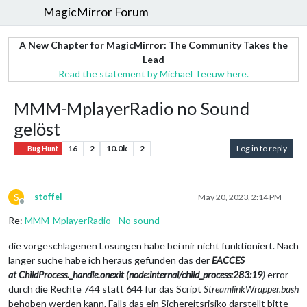
MagicMirror Forum
A New Chapter for MagicMirror: The Community Takes the
Lead
Read the statement by Michael Teeuw here.
MMM-MplayerRadio no Sound
gelöst
16
2
10.0k
2
Log in to reply
Bug Hunt
S
stoffel
May 20, 2023, 2:14 PM
Offline
Re:
MMM-MplayerRadio - No sound
die vorgeschlagenen Lösungen habe bei mir nicht funktioniert. Nach
langer suche habe ich heraus gefunden das der
EACCES
at ChildProcess._handle.onexit (node:internal/child_process:283:19
)
error
durch die Rechte 744 statt 644 für das Script
StreamlinkWrapper.bash
behoben werden kann. Falls das ein Sichereitsrisiko darstellt bitte