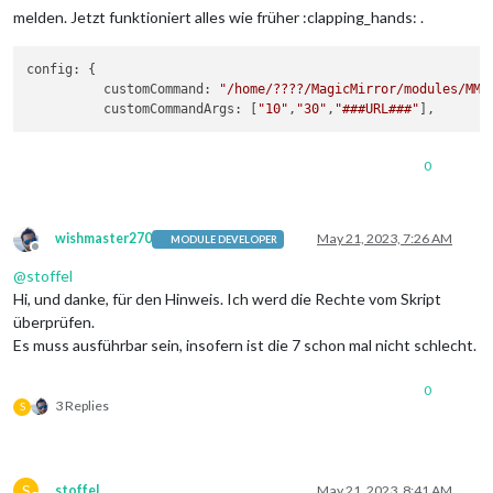
melden. Jetzt funktioniert alles wie früher :clapping_hands: .
config: {

          customCommand: 
"/home/????/MagicMirror/modules/MMM
          customCommandArgs: [
"10"
,
"30"
,
"###URL###"
0
wishmaster270
May 21, 2023, 7:26 AM
MODULE DEVELOPER
Offline
@
stoffel
Hi, und danke, für den Hinweis. Ich werd die Rechte vom Skript
überprüfen.
Es muss ausführbar sein, insofern ist die 7 schon mal nicht schlecht.
0
3 Replies
S
S
stoffel
May 21, 2023, 8:41 AM