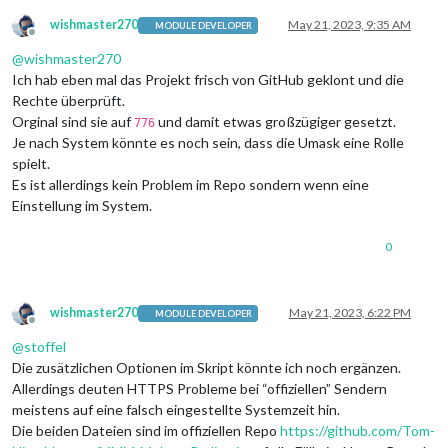
wishmaster270
May 21, 2023, 9:35 AM
MODULE DEVELOPER
Offline
@
wishmaster270
Ich hab eben mal das Projekt frisch von GitHub geklont und die
Rechte überprüft.
Orginal sind sie auf
und damit etwas großzügiger gesetzt.
776
Je nach System könnte es noch sein, dass die Umask eine Rolle
spielt.
Es ist allerdings kein Problem im Repo sondern wenn eine
Einstellung im System.
0
wishmaster270
May 21, 2023, 6:22 PM
MODULE DEVELOPER
Offline
@
stoffel
Die zusätzlichen Optionen im Skript könnte ich noch ergänzen.
Allerdings deuten HTTPS Probleme bei “offiziellen” Sendern
meistens auf eine falsch eingestellte Systemzeit hin.
Die beiden Dateien sind im offiziellen Repo
https://github.com/Tom-