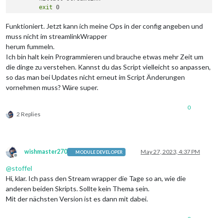
exit
 0

}

Funktioniert. Jetzt kann ich meine Ops in der config angeben und
trap
 exit_script 
exit
muss nicht im streamlinkWrapper
herum fummeln.
Ich bin halt kein Programmieren und brauche etwas mehr Zeit um
while
 [ 
$STOP
 == 0 ] ; 
do
die dinge zu verstehen. Kannst du das Script vielleicht so anpassen,
	streamlink 
"httpstream://
${LINK}
"
 live -p cvlc --ret
so das man bei Updates nicht erneut im Script Änderungen
	CUR_PID=
$PID
sleep
$SLEEP_TIME
vornehmen muss? Wäre super.
done
0
2 Replies
wishmaster270
May 27, 2023, 4:37 PM
MODULE DEVELOPER
Offline
@
stoffel
Hi, klar. Ich pass den Stream wrapper die Tage so an, wie die
anderen beiden Skripts. Sollte kein Thema sein.
Mit der nächsten Version ist es dann mit dabei.