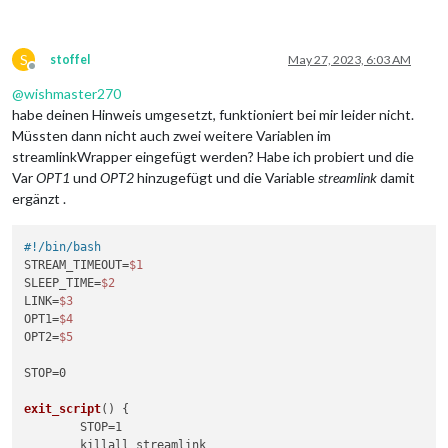
S
stoffel
May 27, 2023, 6:03 AM
Offline
@
wishmaster270
habe deinen Hinweis umgesetzt, funktioniert bei mir leider nicht.
Müssten dann nicht auch zwei weitere Variablen im
streamlinkWrapper eingefügt werden? Habe ich probiert und die
Var
OPT1
und
OPT2
hinzugefügt und die Variable
streamlink
damit
ergänzt .
#!/bin/bash
STREAM_TIMEOUT=
$1
SLEEP_TIME=
$2
LINK=
$3
OPT1=
$4
OPT2=
$5
STOP=0

exit_script
() {

	STOP=1

	killall streamlink
