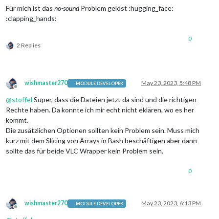
Für mich ist das
no-sound
Problem gelöst :hugging_face:
:clapping_hands:
0
2 Replies
wishmaster270
May 23, 2023, 5:48 PM
MODULE DEVELOPER
Offline
@
stoffel
Super, dass die Dateien jetzt da sind und die richtigen
Rechte haben. Da konnte ich mir echt nicht eklären, wo es her
kommt.
Die zusätzlichen Optionen sollten kein Problem sein. Muss mich
kurz mit dem Slicing von Arrays in Bash beschäftigen aber dann
sollte das für beide VLC Wrapper kein Problem sein.
0
wishmaster270
May 23, 2023, 6:13 PM
MODULE DEVELOPER
Offline