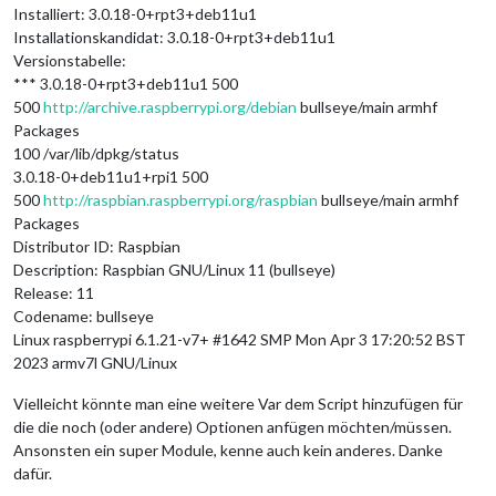
Installiert: 3.0.18-0+rpt3+deb11u1
Installationskandidat: 3.0.18-0+rpt3+deb11u1
Versionstabelle:
*** 3.0.18-0+rpt3+deb11u1 500
500
http://archive.raspberrypi.org/debian
bullseye/main armhf
Packages
100 /var/lib/dpkg/status
3.0.18-0+deb11u1+rpi1 500
500
http://raspbian.raspberrypi.org/raspbian
bullseye/main armhf
Packages
Distributor ID: Raspbian
Description: Raspbian GNU/Linux 11 (bullseye)
Release: 11
Codename: bullseye
Linux raspberrypi 6.1.21-v7+ #1642 SMP Mon Apr 3 17:20:52 BST
2023 armv7l GNU/Linux
Vielleicht könnte man eine weitere Var dem Script hinzufügen für
die die noch (oder andere) Optionen anfügen möchten/müssen.
Ansonsten ein super Module, kenne auch kein anderes. Danke
dafür.