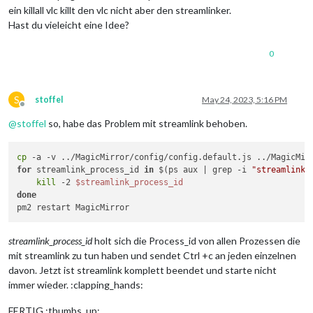
ein killall vlc killt den vlc nicht aber den streamlinker.
Hast du vieleicht eine Idee?
0
S
stoffel
May 24, 2023, 5:16 PM
Offline
@
stoffel
so, habe das Problem mit streamlink behoben.
cp
for
 streamlink_process_id 
in
 $(ps aux | grep -i 
"streamlink"
kill
 -2 
$streamlink_process_id
done
streamlink_process_id
holt sich die Process_id von allen Prozessen die
mit streamlink zu tun haben und sendet Ctrl +c an jeden einzelnen
davon. Jetzt ist streamlink komplett beendet und starte nicht
immer wieder. :clapping_hands:
FERTIG :thumbs_up: