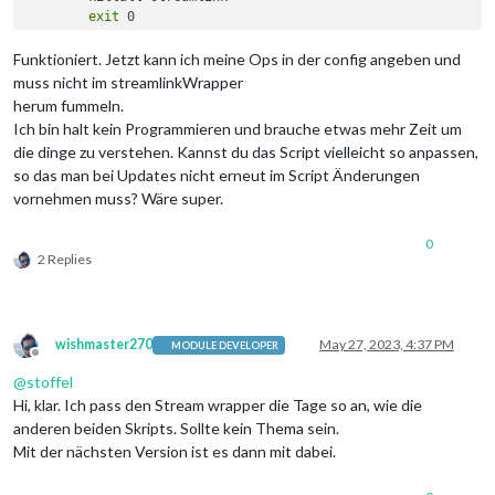
exit
 0

}

Funktioniert. Jetzt kann ich meine Ops in der config angeben und
trap
 exit_script 
exit
muss nicht im streamlinkWrapper
herum fummeln.
Ich bin halt kein Programmieren und brauche etwas mehr Zeit um
while
 [ 
$STOP
 == 0 ] ; 
do
die dinge zu verstehen. Kannst du das Script vielleicht so anpassen,
	streamlink 
"httpstream://
${LINK}
"
 live -p cvlc --ret
so das man bei Updates nicht erneut im Script Änderungen
	CUR_PID=
$PID
sleep
$SLEEP_TIME
vornehmen muss? Wäre super.
done
0
2 Replies
wishmaster270
May 27, 2023, 4:37 PM
MODULE DEVELOPER
Offline
@
stoffel
Hi, klar. Ich pass den Stream wrapper die Tage so an, wie die
anderen beiden Skripts. Sollte kein Thema sein.
Mit der nächsten Version ist es dann mit dabei.