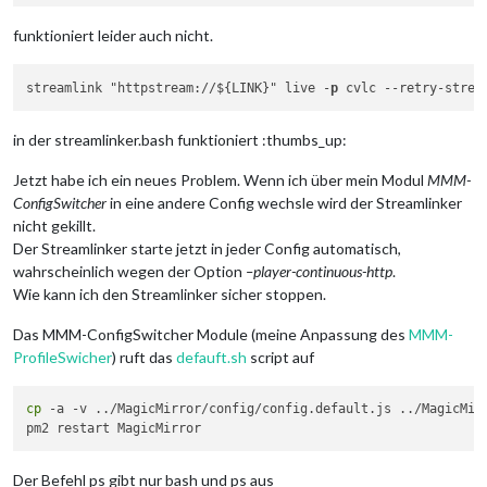
funktioniert leider auch nicht.
streamlink "httpstream://${LINK}" live -
p
 cvlc 
--retry-strea
in der streamlinker.bash funktioniert :thumbs_up:
Jetzt habe ich ein neues Problem. Wenn ich über mein Modul
MMM-
ConfigSwitcher
in eine andere Config wechsle wird der Streamlinker
nicht gekillt.
Der Streamlinker starte jetzt in jeder Config automatisch,
wahrscheinlich wegen der Option
–player-continuous-http
.
Wie kann ich den Streamlinker sicher stoppen.
Das MMM-ConfigSwitcher Module (meine Anpassung des
MMM-
ProfileSwicher
) ruft das
defauft.sh
script auf
cp
 -a -v ../MagicMirror/config/config.default.js ../MagicMir
Der Befehl ps gibt nur bash und ps aus