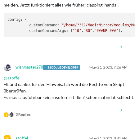
melden. Jetzt funktioniert alles wie früher :clapping_hands: .
config: {

          customCommand: 
"/home/????/MagicMirror/modules/MMM
          customCommandArgs: [
"10"
,
"30"
,
"###URL###"
0
wishmaster270
May 21, 2023, 7:26 AM
MODULE DEVELOPER
Offline
@
stoffel
Hi, und danke, für den Hinweis. Ich werd die Rechte vom Skript
überprüfen.
Es muss ausführbar sein, insofern ist die 7 schon mal nicht schlecht.
0
3 Replies
S
S
stoffel
May 21, 2023, 8:41 AM