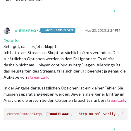
0
wishmaster270
May 25, 2023, 2:24 PM
MODULE DEVELOPER
Offline
@
stoffel
Sehr gut, dass es jetzt klappt.
Ich hatte am Streamlink Skript tatsächlich nichts verändert. Die
zusätzlichen Optionen werden in dem Fall ignoriert. Es dürfte
deshalb nicht am ´–player-continuous-http´ liegen. Allerdings ist
das neustarten des Streams, falls sich der
beendet ja genau die
vlc
Aufgabe von
.
streamlink
In der Angabe der zusätzlichen Optionen ist ein kleiner Fehler. Sie
müssen separat angegeben werden. Jeweils als eigener Eintrag im
Array und die ersten beiden Optionen brauchts nur bei
:
streamlink
customCommandArgs:
 [
"###URL###"
,
"--http-no-ssl-verify"
, 
"--p
0