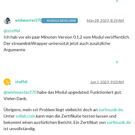
0
wishmaster270
May 28, 2023, 8:19 AM
MODULE DEVELOPER
Offline
@
stoffel
Ich hab vor ein paar Minuten Version 0.1.2 vom Modul veröffentlich.
Der streamlinkWrapper untersützt jetzt auch zusätzliche
Argumente
0
S
stoffel
Jun 1, 2023, 9:03 AM
Offline
@
wishmaster270
habe das Modul upgedated. Funktioniert gut.
Vielen Dank.
Übrigens, mein ssl-Problem liegt vielleicht doch an
surfmusik.de
.
Unter
ssllab.com
kann man die Zertifikate testen lassen und
bekommt einen ausfürlichen Bericht. Ein Zertifikat von
surfmusik.de
ist unvollständig.