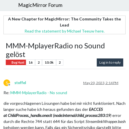
MagicMirror Forum
A New Chapter for MagicMirror: The Community Takes the
Lead
Read the statement by Michael Teeuw here.
MMM-MplayerRadio no Sound
gelöst
16
2
10.0k
2
Log in to reply
Bug Hunt
S
stoffel
May 20, 2023, 2:14 PM
Offline
Re:
MMM-MplayerRadio - No sound
die vorgeschlagenen Lösungen habe bei mir nicht funktioniert. Nach
langer suche habe ich heraus gefunden das der
EACCES
at ChildProcess._handle.onexit (node:internal/child_process:283:19
)
error
durch die Rechte 744 statt 644 für das Script
StreamlinkWrapper.bash
behoben werden kann. Falls das ein Sichereitsrisiko darstellt bitte