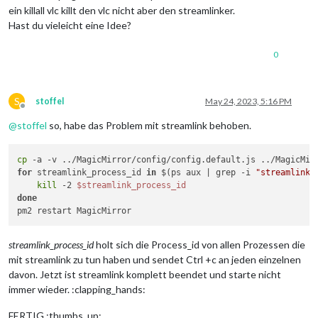
ein killall vlc killt den vlc nicht aber den streamlinker.
Hast du vieleicht eine Idee?
0
S
stoffel
May 24, 2023, 5:16 PM
Offline
@
stoffel
so, habe das Problem mit streamlink behoben.
cp
for
 streamlink_process_id 
in
 $(ps aux | grep -i 
"streamlink"
kill
 -2 
$streamlink_process_id
done
streamlink_process_id
holt sich die Process_id von allen Prozessen die
mit streamlink zu tun haben und sendet Ctrl +c an jeden einzelnen
davon. Jetzt ist streamlink komplett beendet und starte nicht
immer wieder. :clapping_hands:
FERTIG :thumbs_up: