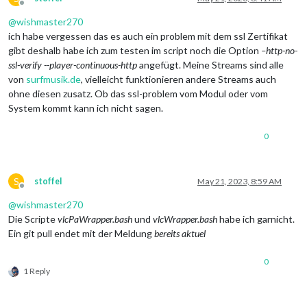
Offline
@
wishmaster270
ich habe vergessen das es auch ein problem mit dem ssl Zertifikat
gibt deshalb habe ich zum testen im script noch die Option
–http-no-
ssl-verify --player-continuous-http
angefügt. Meine Streams sind alle
von
surfmusik.de
, vielleicht funktionieren andere Streams auch
ohne diesen zusatz. Ob das ssl-problem vom Modul oder vom
System kommt kann ich nicht sagen.
0
S
stoffel
May 21, 2023, 8:59 AM
Offline
@
wishmaster270
Die Scripte
vlcPaWrapper.bash
und
vlcWrapper.bash
habe ich garnicht.
Ein git pull endet mit der Meldung
bereits aktuel
0
1 Reply