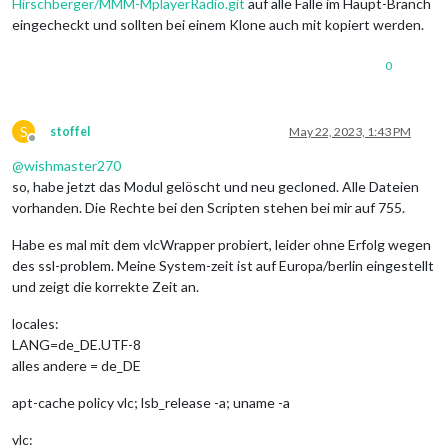
Hirschberger/MMM-MplayerRadio.git
auf alle Fälle im Haupt-Branch
eingecheckt und sollten bei einem Klone auch mit kopiert werden.
0
S
stoffel
May 22, 2023, 1:43 PM
Offline
@
wishmaster270
so, habe jetzt das Modul gelöscht und neu gecloned. Alle Dateien
vorhanden. Die Rechte bei den Scripten stehen bei mir auf 755.
Habe es mal mit dem vlcWrapper probiert, leider ohne Erfolg wegen
des ssl-problem. Meine System-zeit ist auf Europa/berlin eingestellt
und zeigt die korrekte Zeit an.
locales:
LANG=de_DE.UTF-8
alles andere = de_DE
apt-cache policy vlc; lsb_release -a; uname -a
vlc: