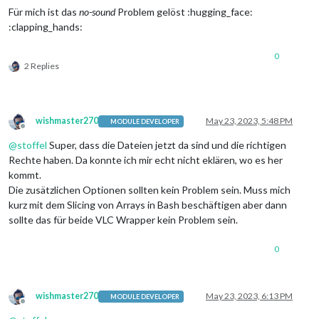
Für mich ist das
no-sound
Problem gelöst :hugging_face:
:clapping_hands:
0
2 Replies
wishmaster270
May 23, 2023, 5:48 PM
MODULE DEVELOPER
Offline
@
stoffel
Super, dass die Dateien jetzt da sind und die richtigen
Rechte haben. Da konnte ich mir echt nicht eklären, wo es her
kommt.
Die zusätzlichen Optionen sollten kein Problem sein. Muss mich
kurz mit dem Slicing von Arrays in Bash beschäftigen aber dann
sollte das für beide VLC Wrapper kein Problem sein.
0
wishmaster270
May 23, 2023, 6:13 PM
MODULE DEVELOPER
Offline