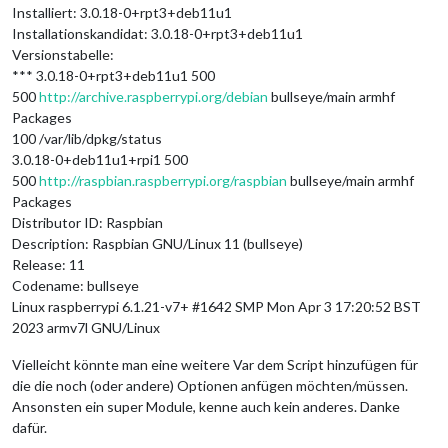
Installiert: 3.0.18-0+rpt3+deb11u1
Installationskandidat: 3.0.18-0+rpt3+deb11u1
Versionstabelle:
*** 3.0.18-0+rpt3+deb11u1 500
500
http://archive.raspberrypi.org/debian
bullseye/main armhf
Packages
100 /var/lib/dpkg/status
3.0.18-0+deb11u1+rpi1 500
500
http://raspbian.raspberrypi.org/raspbian
bullseye/main armhf
Packages
Distributor ID: Raspbian
Description: Raspbian GNU/Linux 11 (bullseye)
Release: 11
Codename: bullseye
Linux raspberrypi 6.1.21-v7+ #1642 SMP Mon Apr 3 17:20:52 BST
2023 armv7l GNU/Linux
Vielleicht könnte man eine weitere Var dem Script hinzufügen für
die die noch (oder andere) Optionen anfügen möchten/müssen.
Ansonsten ein super Module, kenne auch kein anderes. Danke
dafür.