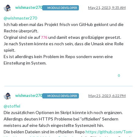
wishmaster270
May 21, 2023, 9:35 AM
MODULE DEVELOPER
Offline
@
wishmaster270
Ich hab eben mal das Projekt frisch von GitHub geklont und die
Rechte überprüft.
Orginal sind sie auf
und damit etwas großzügiger gesetzt.
776
Je nach System könnte es noch sein, dass die Umask eine Rolle
spielt.
Es ist allerdings kein Problem im Repo sondern wenn eine
Einstellung im System.
0
wishmaster270
May 21, 2023, 6:22 PM
MODULE DEVELOPER
Offline
@
stoffel
Die zusätzlichen Optionen im Skript könnte ich noch ergänzen.
Allerdings deuten HTTPS Probleme bei “offiziellen” Sendern
meistens auf eine falsch eingestellte Systemzeit hin.
Die beiden Dateien sind im offiziellen Repo
https://github.com/Tom-