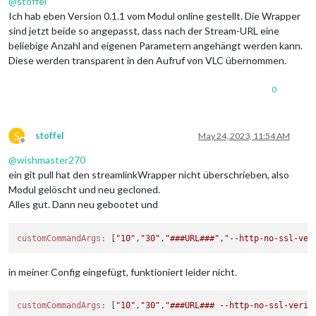
@
stoffel
Ich hab eben Version 0.1.1 vom Modul online gestellt. Die Wrapper
sind jetzt beide so angepasst, dass nach der Stream-URL eine
beliebige Anzahl and eigenen Parametern angehängt werden kann.
Diese werden transparent in den Aufruf von VLC übernommen.
0
S
stoffel
May 24, 2023, 11:54 AM
Offline
@
wishmaster270
ein git pull hat den streamlinkWrapper nicht überschrieben, also
Modul gelöscht und neu gecloned.
Alles gut. Dann neu gebootet und
customCommandArgs:
 [
"10"
,
"30"
,
"###URL###"
,
"--http-no-ssl-ver
in meiner Config eingefügt, funktioniert leider nicht.
customCommandArgs:
 [
"10"
,
"30"
,
"###URL### --http-no-ssl-verif