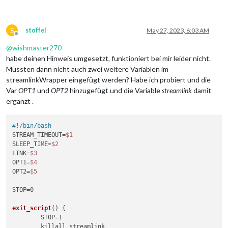
S
stoffel
May 27, 2023, 6:03 AM
Offline
@
wishmaster270
habe deinen Hinweis umgesetzt, funktioniert bei mir leider nicht.
Müssten dann nicht auch zwei weitere Variablen im
streamlinkWrapper eingefügt werden? Habe ich probiert und die
Var
OPT1
und
OPT2
hinzugefügt und die Variable
streamlink
damit
ergänzt .
#!/bin/bash
STREAM_TIMEOUT=
$1
SLEEP_TIME=
$2
LINK=
$3
OPT1=
$4
OPT2=
$5
STOP=0

exit_script
() {

	STOP=1

	killall streamlink
