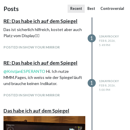
Posts
Recent
Best
Controversial
RE: Das habe ich auf dem Spiegel
Das ist sicherlich hilfreich, kostet aber auch
Platz vom Display🤷‍♂️
13KAYROCKY
1
FEB 8, 2026,
5:49 PM
POSTED IN SHOW YOUR MIRROR
RE: Das habe ich auf dem Spiegel
@
KristjanESPERANTO
Hi. Ich nutze
MMM.Pages, ich weiss wie der Spiegel läuft
13KAYROCKY
1
und brauche keinen Indikator.
FEB 8, 2026,
5:00 PM
POSTED IN SHOW YOUR MIRROR
Das habe ich auf dem Spiegel