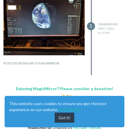
13KAYROCKY
1
FEB 7, 2026,
8:17 PM
POSTED IN SHOW YOUR MIRROR
Enjoying MagicMirror? Please consider a donation!
This website uses cookies to ensure you get the best
experience on our website.
Learn More
Got it!
MagicMirror
created by
Michael Teeuw
.