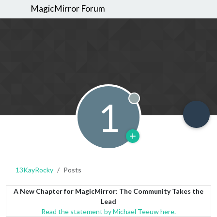
MagicMirror Forum
1
Offline
13KayRocky
Posts
A New Chapter for MagicMirror: The Community Takes the
Lead
Read the statement by Michael Teeuw here.