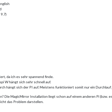
english
d
 9.7)
iert, da ich es sehr spannend finde.
spi W hängt sich sehr schnell auf.
ch hängt sich der PI auf. Meistens funktioniert somit nur ein Durchlauf 
n? Die MagicMirror Installation liegt schon auf einem anderen Pi (bzw. e
nicht das Problem darstellen.