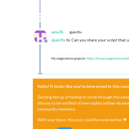
uros76
@akrlfix
@
akrlfix
hi. Can you share your script that
Offline
My magicmirror projects:
https://forum.magicmirror.bu
Hello! It looks like you're interested in this co
Getting fed up of having to scroll through the sam
choose to be notified of new replies (either via ema
community members.
With your input, this post could be even better 💗