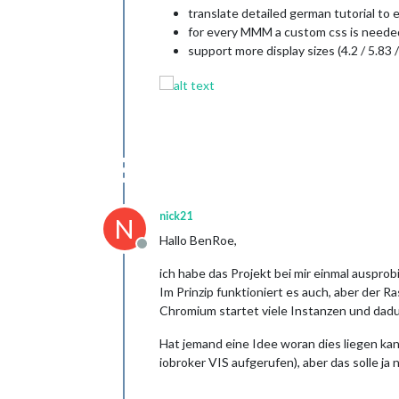
translate detailed german tutorial to 
for every MMM a custom css is neede
support more display sizes (4.2 / 5.83 /
nick21
N
Hallo BenRoe,
Offline
ich habe das Projekt bei mir einmal ausprob
Im Prinzip funktioniert es auch, aber der Ra
Chromium startet viele Instanzen und dadur
Hat jemand eine Idee woran dies liegen kan
iobroker VIS aufgerufen), aber das solle ja 