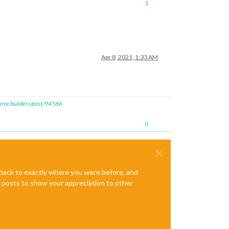
1
Apr 8, 2021, 1:33 AM
rror.builders/post/94586
0
e back to exactly where you were before, and
te posts to show your appreciation to other