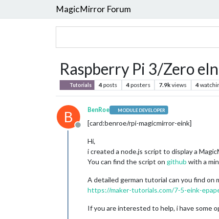
MagicMirror Forum
Raspberry Pi 3/Zero eI
4
posts
4
posters
7.9k
views
4
watchi
Tutorials
BenRoe
MODULE DEVELOPER
B
[card:benroe/rpi-magicmirror-eink]
Offline
Hi,
i created a node.js script to display a Magic
You can find the script on
github
with a mini
A detailed german tutorial can you find on 
https://maker-tutorials.com/7-5-eink-epap
If you are interested to help, i have some o