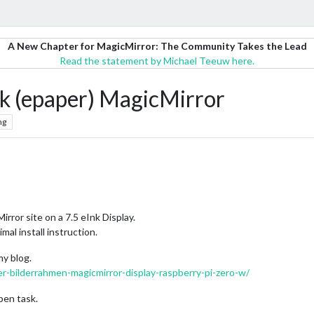
A New Chapter for MagicMirror: The Community Takes the Lead
Read the statement by Michael Teeuw here.
nk (epaper) MagicMirror
ng
Mirror site on a 7.5 eInk Display.
mal install instruction.
my blog.
er-bilderrahmen-magicmirror-display-raspberry-pi-zero-w/
pen task.