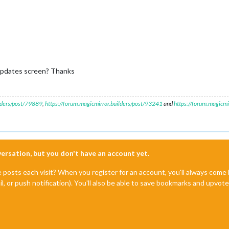
 updates screen? Thanks
ilders/post/79889
,
https://forum.magicmirror.builders/post/93241
and
https://forum.magicmi
nversation, but you don't have an account yet.
e posts each visit? When you register for an account, you'll always com
il, or push notification). You'll also be able to save bookmarks and upvo