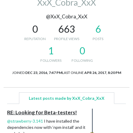
XxX_Cobra_XxX
@XxX_Cobra_XxX
0
663
6
REPUTATION
PROFILE VIEWS
POSTS
1
0
FOLLOWERS
FOLLOWING
JOINED
DEC 23, 2016, 7:47 PM
LAST ONLINE
APR 26, 2017, 8:20 PM
Latest posts made by XxX_Cobra_XxX
RE: Looking for Beta-testers!
@
strawberry-3.141
I have installed the
dependencies now with ‘npm install’ and it