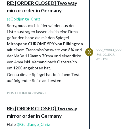
    at Module.load (module.js:473:32)

RE: [ORDER CLOSED] Two way
    at tryModuleLoad (module.js:432:12)

mirror order in Germany
{ Error: Cannot find module 'rrule-alt'

    at Module._resolveFilename (module.js:455:15)

@
Goldjunge_Chriz
    at Function.Module._resolveFilename (/home/pi/MagicMirro
Sorry, muss mich leider wieder aus der
    at Function.Module._load (module.js:403:25)

Liste austragen lassen da ich eine Firma
    at Module.require (module.js:483:17)

gefunden habe die mir den Spiegel
    at require (internal/module.js:20:19)

    at Object. (/home/pi/MagicMirror/modules/default/calendar
Mirropane CHROME SPY von Pilkington
    at Module._compile (module.js:556:32)

mit einem Transmissionswert von 8% und
XXX_COBRA_XXX
X
    at Object.Module._extensions..js (module.js:565:10)

JAN 10, 2017,
der Maße 110mm x 70mm und einer dicke
    at Module.load (module.js:473:32)

6:10 PM
von 4mm inkl. Versand nach Österreich
    at tryModuleLoad (module.js:432:12) code: 'MODULE_NOT_FOU
um 120€ angeboten hat.
Genau dieser Spiegel hat bei einem Test
When I go back to Master branch it loads
auf folgender Seite am besten
normally.
abgeschnitten:
Please help me
@
POSTED IN HARDWARE
Goldjunge_Chriz
Sorry, muss mich leider wieder aus der
Liste austragen lassen da ich eine Firma
RE: [ORDER CLOSED] Two way
gefunden habe die mir den Spiegel
mirror order in Germany
Mirropane CHROME SPY von Pilkington
mit einem Transmissionswert von 8% und
Hallo
@
Goldjunge_Chriz