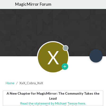
MagicMirror Forum
X
Offline
Home
XxX_Cobra_XxX
A New Chapter for MagicMirror: The Community Takes the
Lead
Read the statement by Michael Teeuw here.