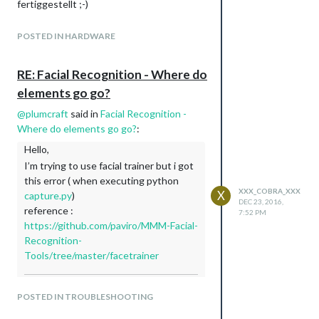
fertiggestellt ;-)
Mit bestem Dank im Voraus!
POSTED IN HARDWARE
RE: Facial Recognition - Where do
elements go go?
@
plumcraft
said in
Facial Recognition -
Where do elements go go?
:
Hello,
I’m trying to use facial trainer but i got
this error ( when executing python
XXX_COBRA_XXX
X
capture.py
)
DEC 23, 2016,
reference :
7:52 PM
https://github.com/paviro/MMM-Facial-
Recognition-
Tools/tree/master/facetrainer
What do you want to do?
POSTED IN TROUBLESHOOTING
[1] Capture training images from