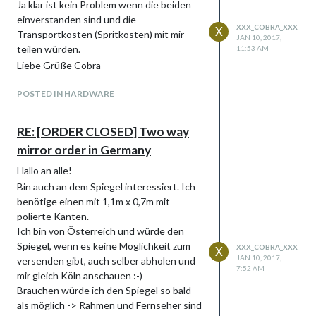
der Maße 110mm x 70mm und einer dicke
Ja klar ist kein Problem wenn die beiden
von 4mm inkl. Versand nach Österreich
einverstanden sind und die
XXX_COBRA_XXX
X
um 120€ angeboten hat.
Transportkosten (Spritkosten) mit mir
JAN 10, 2017,
Genau dieser Spiegel hat bei einem Test
teilen würden.
11:53 AM
auf folgender Seite am besten
Liebe Grüße Cobra
abgeschnitten:
https://glancr.de/development/test-
POSTED IN HARDWARE
spionspiegel-fuer-smart-mirrors/
Sorry aber das Angebot kann ich mir nicht
RE: [ORDER CLOSED] Two way
entgehen lassen…
mirror order in Germany
LG Cobra
Hallo an alle!
Bin auch an dem Spiegel interessiert. Ich
benötige einen mit 1,1m x 0,7m mit
polierte Kanten.
Ich bin von Österreich und würde den
Spiegel, wenn es keine Möglichkeit zum
XXX_COBRA_XXX
X
JAN 10, 2017,
versenden gibt, auch selber abholen und
7:52 AM
mir gleich Köln anschauen :-)
Brauchen würde ich den Spiegel so bald
als möglich -> Rahmen und Fernseher sind