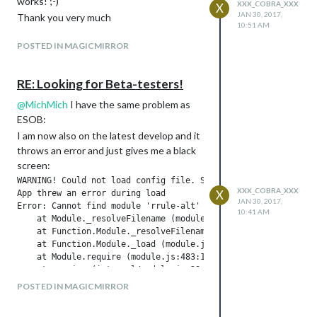
works! ;-)
XXX_COBRA_XXX
X
JAN 30, 2017,
Thank you very much
10:51 AM
POSTED IN MAGICMIRROR
RE: Looking for Beta-testers!
@
MichMich
I have the same problem as
ESOB:
I am now also on the latest develop and it
throws an error and just gives me a black
screen:
WARNING! Could not load config file. Starting with default co
XXX_COBRA_XXX
X
App threw an error during load

JAN 30, 2017,
Error: Cannot find module 'rrule-alt'

10:41 AM
    at Module._resolveFilename (module.js:455:15)

    at Function.Module._resolveFilename (/home/pi/MagicMirro
    at Function.Module._load (module.js:403:25)

    at Module.require (module.js:483:17)

    at require (internal/module.js:20:19)

    at Object. (/home/pi/MagicMirror/modules/default/calendar
POSTED IN MAGICMIRROR
    at Module._compile (module.js:556:32)

    at Object.Module._extensions..js (module.js:565:10)
