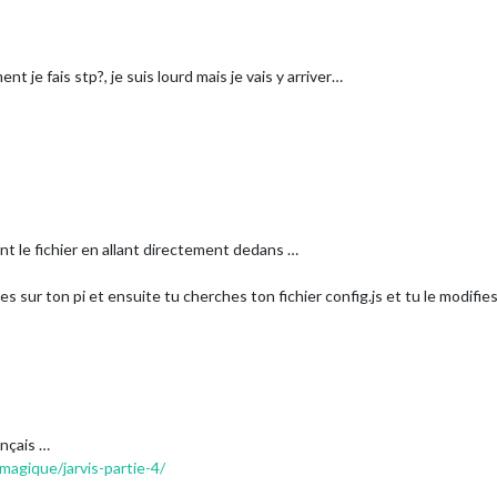
nt je fais stp?, je suis lourd mais je vais y arriver…
ent le fichier en allant directement dedans …
s sur ton pi et ensuite tu cherches ton fichier config.js et tu le modifie
ançais …
magique/jarvis-partie-4/