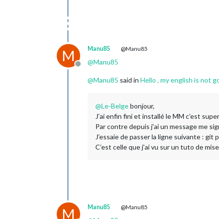
Manu85
@Manu85
M
@
Manu85
Offline
@
Manu85
said in
Hello , my english is not go
@
Le-Belge
bonjour,
J’ai enfin fini et installé le MM c’est s
Par contre depuis j’ai un message me signa
J’essaie de passer la ligne suivante : git 
C’est celle que j’ai vu sur un tuto de mis
Manu85
@Manu85
M