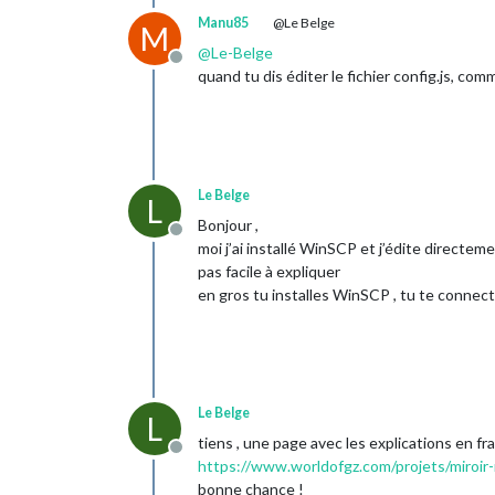
Manu85
@Le Belge
M
@
Le-Belge
Offline
quand tu dis éditer le fichier config.js, comme
Le Belge
L
Bonjour ,
Offline
moi j’ai installé WinSCP et j’édite directem
pas facile à expliquer
en gros tu installes WinSCP , tu te connecte
Le Belge
L
tiens , une page avec les explications en fr
Offline
https://www.worldofgz.com/projets/miroir-
bonne chance !