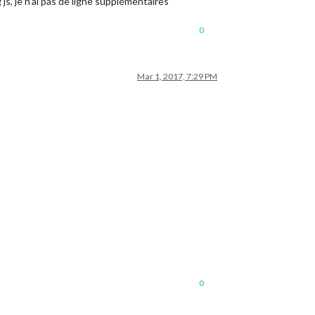
g js, je n’ai pas de ligne supplémentaires
0
Mar 1, 2017, 7:29 PM
0