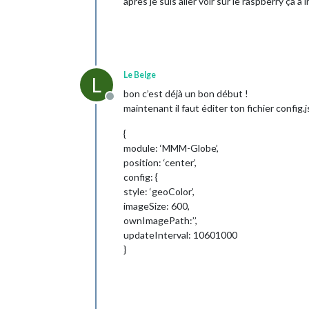
après je suis aller voir sur le raspberry ça a
Le Belge
L
bon c’est déjà un bon début !
Offline
maintenant il faut éditer ton fichier config.j
{
module: ‘MMM-Globe’,
position: ‘center’,
config: {
style: ‘geoColor’,
imageSize: 600,
ownImagePath:’’,
updateInterval: 10601000
}