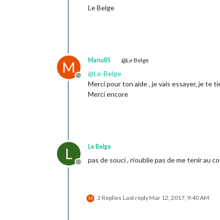
Le Belge
Manu85
@Le Belge
M
@
Le-Belge
Offline
Merci pour ton aide , je vais essayer, je te 
Merci encore
Le Belge
L
pas de souci , n’oublie pas de me tenir au co
Offline
2 Replies
Last reply
Mar 12, 2017, 9:40 AM
M