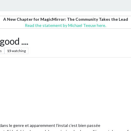
A New Chapter for MagicMirror: The Community Takes the Lead
Read the statement by Michael Teeuw here.
good ....
s
15
watching
dans le genre et apparemment l’instal c’est bien passée