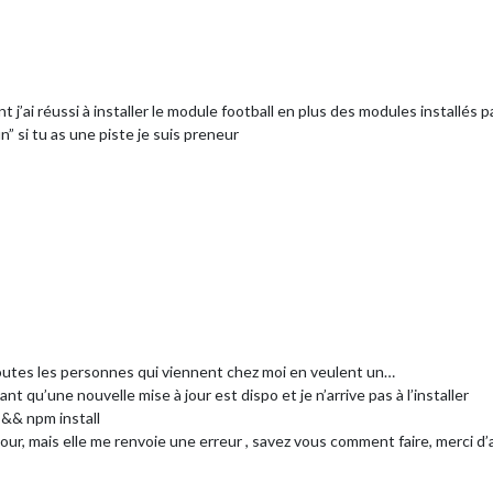
nt j’ai réussi à installer le module football en plus des modules installés
” si tu as une piste je suis preneur
r toutes les personnes qui viennent chez moi en veulent un…
t qu’une nouvelle mise à jour est dispo et je n’arrive pas à l’installer
l && npm install
à jour, mais elle me renvoie une erreur , savez vous comment faire, merci d