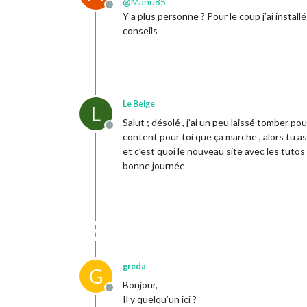
@
Manu85
Offline
Y a plus personne ? Pour le coup j’ai insta
conseils
Le Belge
L
Salut ; désolé , j’ai un peu laissé tomber pou
Offline
content pour toi que ça marche , alors tu 
et c’est quoi le nouveau site avec les tutos
bonne journée
greda
G
Bonjour,
Offline
Il y quelqu’un ici ?