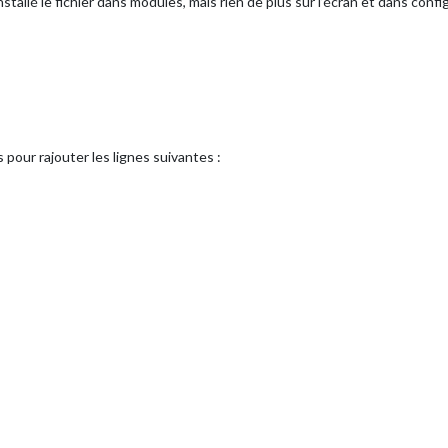
 installé le fichier dans modules, mais rien de plus sur l’écran et dans confi
s pour rajouter les lignes suivantes :