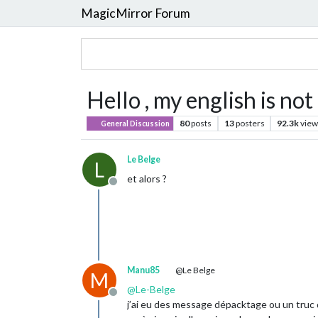
MagicMirror Forum
Hello , my english is not 
80
posts
13
posters
92.3k
view
General Discussion
Le Belge
L
et alors ?
Offline
Manu85
@Le Belge
M
@
Le-Belge
Offline
j’ai eu des message dépacktage ou un truc 