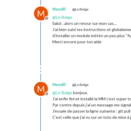
Manu85
@Le Belge
M
@
Le-Belge
Offline
Salut , alors un retour sur mon cas…
J’ai bien suivi tes instructions et globaleme
d’installer un module météo un peu plus “fun
Merci encore pour ton aide
Manu85
@Le Belge
M
@
Le-Belge
bonjour,
Offline
J’ai enfin fini et installé le MM c’est supe
Par contre depuis j’ai un message me signalan
J’essaie de passer la ligne suivante : git pul
C’est celle que j’ai vu sur un tuto de mise 