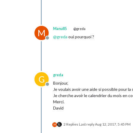
Manu85
@greda
M
@
greda
oui pourquoi ?
Offline
greda
G
Bonjour,
Offline
Je voulais avoir une aide si possible pour la 
Je cherche avoir le calendrier du mois en co
Merci.
David
2 Replies
Last reply
Aug 12, 2017, 5:45 PM
M