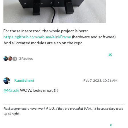
For those interested, the whole project is here:
https://github.com/seb-ma/eInkFrame
(hardware and software).
And all created modules are also on the repo.
10
3 Replies
H
KamiSchami
Feb 7, 2023, 10:56 AM
Offline
@
Matuki
WOW, looks great !!!
Real programmers never work 9 to 5. If they are around at 9 AM, it’s because they were
up all night.
0