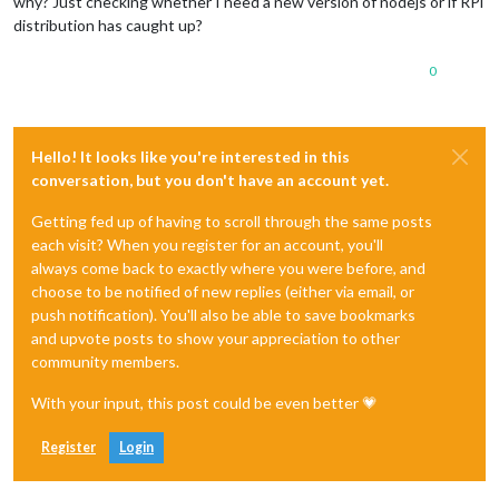
why? Just checking whether I need a new version of nodejs or if RPi
distribution has caught up?
0
Hello! It looks like you're interested in this
conversation, but you don't have an account yet.
Getting fed up of having to scroll through the same posts
each visit? When you register for an account, you'll
always come back to exactly where you were before, and
choose to be notified of new replies (either via email, or
push notification). You'll also be able to save bookmarks
and upvote posts to show your appreciation to other
community members.
With your input, this post could be even better 💗
Register
Login