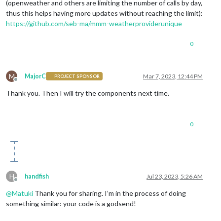
(openweather and others are limiting the number of calls by day,
thus this helps having more updates without reaching the limit):
https://github.com/seb-ma/mmm-weatherproviderunique
0
M
MajorC
Mar 7, 2023, 12:44 PM
PROJECT SPONSOR
Offline
Thank you. Then I will try the components next time.
0
H
handfish
Jul 23, 2023, 5:26 AM
Offline
@
Matuki
Thank you for sharing. I’m in the process of doing
something similar: your code is a godsend!