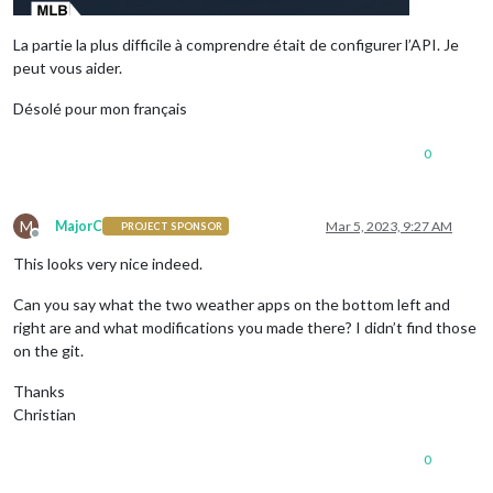
La partie la plus difficile à comprendre était de configurer l’API. Je
peut vous aider.
Désolé pour mon français
0
M
MajorC
Mar 5, 2023, 9:27 AM
PROJECT SPONSOR
Offline
This looks very nice indeed.
Can you say what the two weather apps on the bottom left and
right are and what modifications you made there? I didn’t find those
on the git.
Thanks
Christian
0