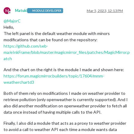
M
Matuki
Mar 5, 2023, 12:13 PM
MODULE DEVELOPER
Offline
@
MajorC
Hello,
The left panel is the default weather module with minors
modifications that can be found on the repository:
https://github.com/seb-
ma/eInkFrame/blob/master/magicmirror_files/patches/MagicMirror.p
atch
And the chart on the right is the module I made and shown here:
https://forum.magicmirror.builders/topic/17604/mmm-
weatherchartd3
Both of them rely on modifications I made on weather provider to
retrieve pollution (only openweather is currently supported). And I
also did another modification on openweather provider to fetch all
data once instead of having multiple calls to the API.
Finally, I also did a module that acts as a proxy to weather provider
to avoid a call to weather API each time a module wants data