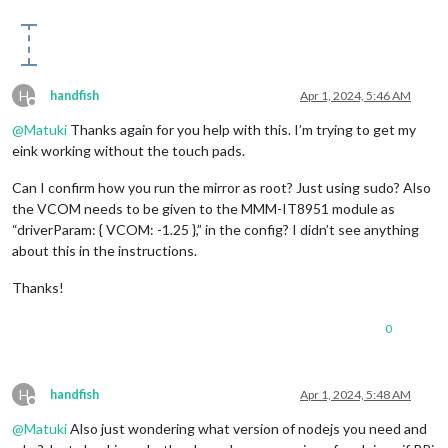
H
handfish
Apr 1, 2024, 5:46 AM
Offline
@
Matuki
Thanks again for you help with this. I’m trying to get my
eink working without the touch pads.
Can I confirm how you run the mirror as root? Just using sudo? Also
the VCOM needs to be given to the MMM-IT8951 module as
“driverParam: { VCOM: -1.25 },” in the config? I didn’t see anything
about this in the instructions.
Thanks!
0
H
handfish
Apr 1, 2024, 5:48 AM
Offline
@
Matuki
Also just wondering what version of nodejs you need and