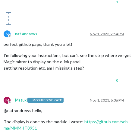
1
N
nat.andrews
Nov 1, 2023, 2:54 PM
Offline
perfect github page, thank you a lot!
I’m following your instructions, but can’t see the step where we get
Magic mirror to display on the e-ink panel.
setting resolution etc. am I missing a step?
0
M
Matuki
Nov 1, 2023, 6:36 PM
MODULE DEVELOPER
Offline
@nat-andrews hello,
The display is done by the module I wrote:
https://github.com/seb-
ma/MMM-IT8951