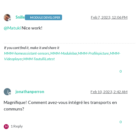
Snille
Feb 7, 2023, 12:06 PM
MODULE DEVELOPER
Offline
@
Matuki
Nice work!
If you cant find it, make it and share it
MMM-homeassistant-sensors
,
MMM-Modulebar
,
MMM-Profilepicture
,
MMM-
Videoplayer
,
MMM-TautulliLatest
0
J
jonathanperron
Feb 10, 2023, 2:42 AM
Offline
Magnifique! Comment avez-vous intégré les transports en
communs?
0
1 Reply
M