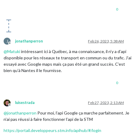
0
J
jonathanperron
Feb 26, 2023, 5:38 AM
Offline
@
Matuki
intéressant ici à Québec, à ma connaissance, il n’y a d’api
disponible pour les réseaux te transport en commun ou du trafic. J’ai
essayé avec Google maps mais ça pas été un grand succès. C’est
bien qu’à Nantes il le fournisse.
0
luisestrada
Feb 27, 2023, 2:13 AM
Offline
@
jonathanperron
Pour moi, l’api Google ça marche parfaitement. Je
n’ai pas réussi à faire fonctionner l’api de la STM
https://portail.developpeurs.stm.info/apihub/#/login