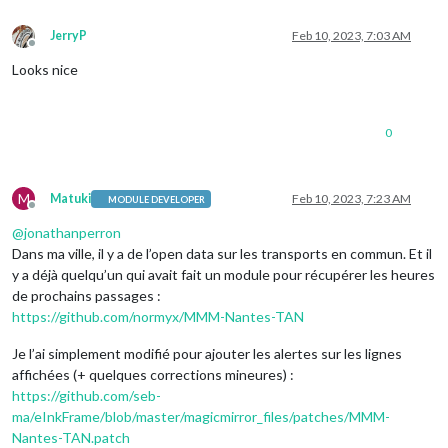
JerryP
Feb 10, 2023, 7:03 AM
Offline
Looks nice
0
M
Matuki
Feb 10, 2023, 7:23 AM
MODULE DEVELOPER
Offline
@
jonathanperron
Dans ma ville, il y a de l’open data sur les transports en commun. Et il
y a déjà quelqu’un qui avait fait un module pour récupérer les heures
de prochains passages :
https://github.com/normyx/MMM-Nantes-TAN
Je l’ai simplement modifié pour ajouter les alertes sur les lignes
affichées (+ quelques corrections mineures) :
https://github.com/seb-
ma/eInkFrame/blob/master/magicmirror_files/patches/MMM-
Nantes-TAN.patch