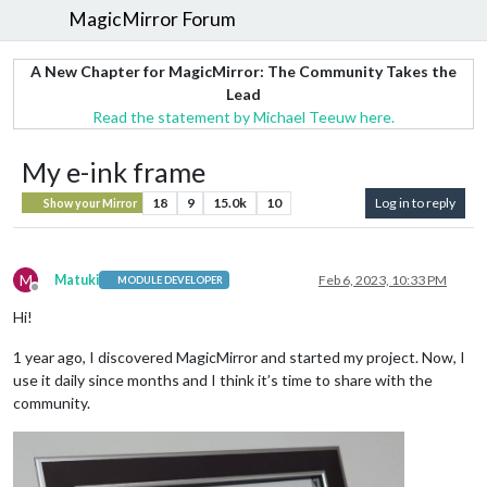
MagicMirror Forum
A New Chapter for MagicMirror: The Community Takes the
Lead
Read the statement by Michael Teeuw here.
My e-ink frame
18
9
15.0k
10
Log in to reply
Show your Mirror
M
Matuki
Feb 6, 2023, 10:33 PM
MODULE DEVELOPER
Offline
Hi!
1 year ago, I discovered MagicMirror and started my project. Now, I
use it daily since months and I think it’s time to share with the
community.