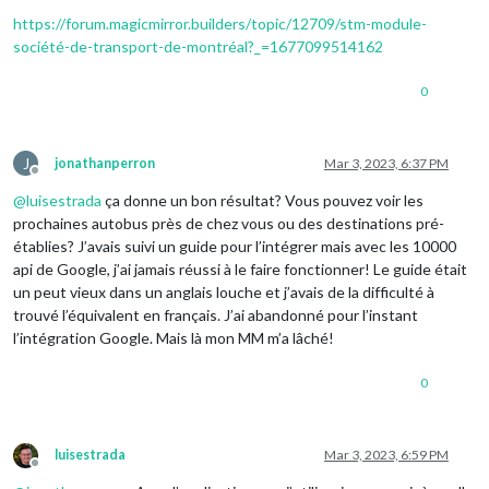
https://forum.magicmirror.builders/topic/12709/stm-module-
société-de-transport-de-montréal?_=1677099514162
0
J
jonathanperron
Mar 3, 2023, 6:37 PM
Offline
@
luisestrada
ça donne un bon résultat? Vous pouvez voir les
prochaines autobus près de chez vous ou des destinations pré-
établies? J’avais suivi un guide pour l’intégrer mais avec les 10000
api de Google, j’ai jamais réussi à le faire fonctionner! Le guide était
un peut vieux dans un anglais louche et j’avais de la difficulté à
trouvé l’équivalent en français. J’ai abandonné pour l’instant
l’intégration Google. Mais là mon MM m’a lâché!
0
luisestrada
Mar 3, 2023, 6:59 PM
Offline