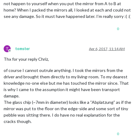
not happen to yourself when you put the mirror from A to B at
home? When I packed the mirrors all, I looked at each and could not
see any damage. So it must have happened later. I’m really sorry :( :(
0
T
tomster
Apr 6, 2017, 11:14 AM
Offline
Thx for your reply Chriz,
of course I cannot outrule anything. I took the mirrors from the
driver and brought them directly to my living-room. To my dearest
knowledge no-one else but me has touched the mirror since. That
is why I came to the assumption it might have been transport
damage.
The glass chip (~7mm in diameter) looks like a “Abplatzung” as if the
mirror was put to the floor on the edge-side and some sort of tiny
pebble was sitting there. I do have no real explanation for the
cracks though.
0