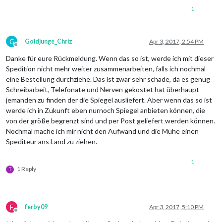
1
G
Goldjunge_Chriz
Apr 3, 2017, 2:54 PM
Offline
Danke für eure Rückmeldung. Wenn das so ist, werde ich mit dieser
Spedition nicht mehr weiter zusammenarbeiten, falls ich nochmal
eine Bestellung durchziehe. Das ist zwar sehr schade, da es genug
Schreibarbeit, Telefonate und Nerven gekostet hat überhaupt
jemanden zu finden der die Spiegel ausliefert. Aber wenn das so ist
werde ich in Zukunft eben nurnoch Spiegel anbieten können, die
von der größe begrenzt sind und per Post geliefert werden können.
Nochmal mache ich mir nicht den Aufwand und die Mühe einen
Spediteur ans Land zu ziehen.
1
1 Reply
T
F
ferby09
Apr 3, 2017, 5:10 PM
Offline