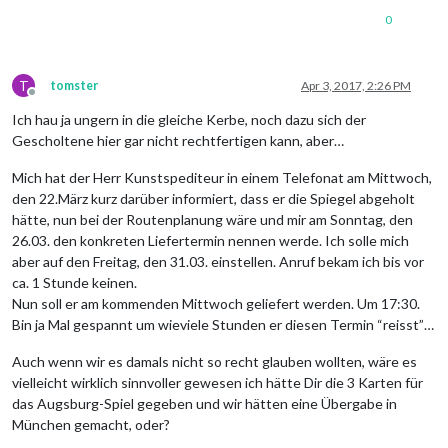
0
T
tomster
Apr 3, 2017, 2:26 PM
Offline
Ich hau ja ungern in die gleiche Kerbe, noch dazu sich der
Gescholtene hier gar nicht rechtfertigen kann, aber…
Mich hat der Herr Kunstspediteur in einem Telefonat am Mittwoch,
den 22.März kurz darüber informiert, dass er die Spiegel abgeholt
hätte, nun bei der Routenplanung wäre und mir am Sonntag, den
26.03. den konkreten Liefertermin nennen werde. Ich solle mich
aber auf den Freitag, den 31.03. einstellen. Anruf bekam ich bis vor
ca. 1 Stunde keinen.
Nun soll er am kommenden Mittwoch geliefert werden. Um 17:30.
Bin ja Mal gespannt um wieviele Stunden er diesen Termin “reisst”…
Auch wenn wir es damals nicht so recht glauben wollten, wäre es
vielleicht wirklich sinnvoller gewesen ich hätte Dir die 3 Karten für
das Augsburg-Spiel gegeben und wir hätten eine Übergabe in
München gemacht, oder?