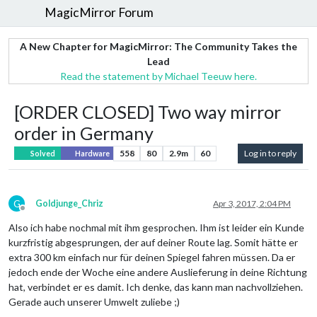
MagicMirror Forum
A New Chapter for MagicMirror: The Community Takes the
Lead
Read the statement by Michael Teeuw here.
[ORDER CLOSED] Two way mirror
order in Germany
558
80
2.9m
60
Log in to reply
Solved
Hardware
G
Goldjunge_Chriz
Apr 3, 2017, 2:04 PM
Offline
Also ich habe nochmal mit ihm gesprochen. Ihm ist leider ein Kunde
kurzfristig abgesprungen, der auf deiner Route lag. Somit hätte er
extra 300 km einfach nur für deinen Spiegel fahren müssen. Da er
jedoch ende der Woche eine andere Auslieferung in deine Richtung
hat, verbindet er es damit. Ich denke, das kann man nachvollziehen.
Gerade auch unserer Umwelt zuliebe ;)