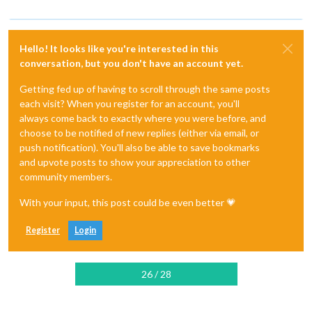
Hello! It looks like you're interested in this
conversation, but you don't have an account yet.
Getting fed up of having to scroll through the same posts
each visit? When you register for an account, you'll
always come back to exactly where you were before, and
choose to be notified of new replies (either via email, or
push notification). You'll also be able to save bookmarks
and upvote posts to show your appreciation to other
community members.
With your input, this post could be even better 💗
Register
Login
26 / 28