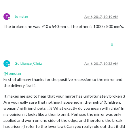
T
tomster
Apr 6, 2017, 10:19 AM
Offline
The broken one was 740 x 540 mm’s. The other is 1000 x 800 mm’s.
0
G
Goldjunge_Chriz
Apr 6, 2017, 10:52 AM
Offline
@
tomster
First of all many thanks for the positive recession to the mirror and
the delivery itself.
It makes me sad to hear that your mirror has unfortunately broken :(
Are you really sure that nothing happened in the night? (Children,
woman / girlfriend, pets …)? What exactly do you mean with chip? In
my opinion, it looks like a thumb print. Perhaps the mirror was only
applied and worn on one side of the edge, and therefore the break
has arisen (I refer to the lever law). Can you really rule out that it did