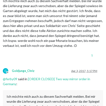
Ich möchte mich auch zu diesem Sachverhalt melden. Bei mir wurde
die Lieferung zwar auch verschoben, aber da der Spiegel sowieso im
Garten abgelegt wurde, hat mich das nicht gestört. Ich finde, dass
es zwar blöd ist, wenn man sich umsonst frei nimmt oder jemand
zum Entgegen-nehmen beschafft, jedoch darf man nicht vergessen,
dass hier alles privat und aus Solidarität von Chris’ Seite geschieht
und das dies nicht diese tolle Aktion zunichte machen sollte. Ich
denke auch nicht, dass jemand den Spiegel dringend benötigt hat.
Ich bspw. werde wohl noch ein paar Monate brauchen, bis meiner
verbaut ist, weil ich noch vor dem Umzug stehe. :D
1
G
Goldjunge_Chriz
Apr 3, 2017, 5:17 PM
Offline
@
ferby09
said in
[ORDER CLOSED] Two way mirror order in
Germany
:
Ich möchte mich auch zu diesem Sachverhalt melden. Bei mir
wurde die Lieferung zwar auch verschoben, aber da der Spiegel