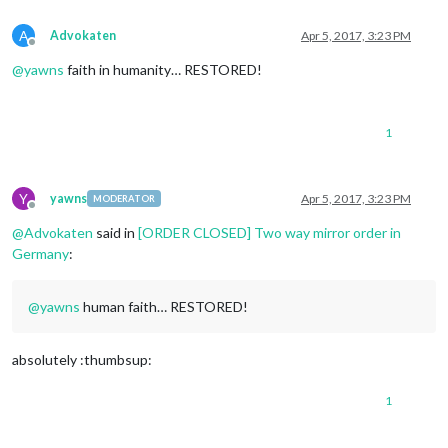
A
Advokaten
Apr 5, 2017, 3:23 PM
Offline
@
yawns
faith in humanity… RESTORED!
1
Y
yawns
Apr 5, 2017, 3:23 PM
MODERATOR
Offline
@
Advokaten
said in
[ORDER CLOSED] Two way mirror order in
Germany
:
@
yawns
human faith… RESTORED!
absolutely :thumbsup:
1