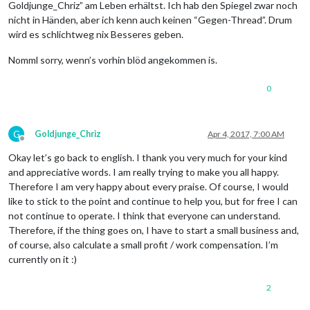
Goldjunge_Chriz” am Leben erhältst. Ich hab den Spiegel zwar noch
nicht in Händen, aber ich kenn auch keinen “Gegen-Thread”. Drum
wird es schlichtweg nix Besseres geben.
Nomml sorry, wenn’s vorhin blöd angekommen is.
0
G
Goldjunge_Chriz
Apr 4, 2017, 7:00 AM
Offline
Okay let’s go back to english. I thank you very much for your kind
and appreciative words. I am really trying to make you all happy.
Therefore I am very happy about every praise. Of course, I would
like to stick to the point and continue to help you, but for free I can
not continue to operate. I think that everyone can understand.
Therefore, if the thing goes on, I have to start a small business and,
of course, also calculate a small profit / work compensation. I’m
currently on it :)
2