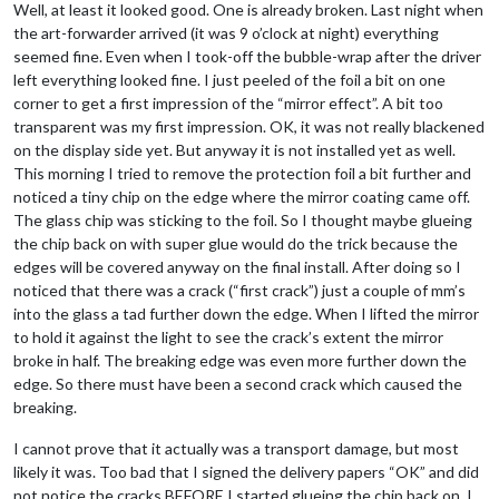
Well, at least it looked good. One is already broken. Last night when
the art-forwarder arrived (it was 9 o’clock at night) everything
seemed fine. Even when I took-off the bubble-wrap after the driver
left everything looked fine. I just peeled of the foil a bit on one
corner to get a first impression of the “mirror effect”. A bit too
transparent was my first impression. OK, it was not really blackened
on the display side yet. But anyway it is not installed yet as well.
This morning I tried to remove the protection foil a bit further and
noticed a tiny chip on the edge where the mirror coating came off.
The glass chip was sticking to the foil. So I thought maybe glueing
the chip back on with super glue would do the trick because the
edges will be covered anyway on the final install. After doing so I
noticed that there was a crack (“first crack”) just a couple of mm’s
into the glass a tad further down the edge. When I lifted the mirror
to hold it against the light to see the crack’s extent the mirror
broke in half. The breaking edge was even more further down the
edge. So there must have been a second crack which caused the
breaking.
I cannot prove that it actually was a transport damage, but most
likely it was. Too bad that I signed the delivery papers “OK” and did
not notice the cracks BEFORE I started glueing the chip back on. I