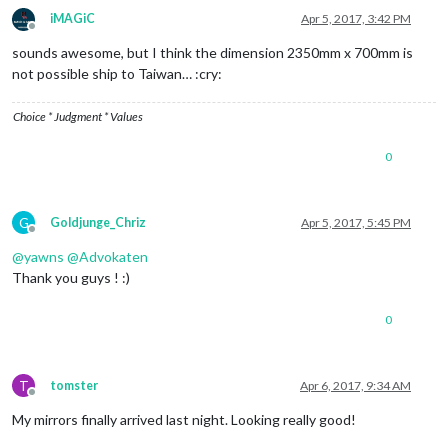
iMAGiC
Apr 5, 2017, 3:42 PM
Offline
sounds awesome, but I think the dimension 2350mm x 700mm is
not possible ship to Taiwan… :cry:
Choice * Judgment * Values
0
G
Goldjunge_Chriz
Apr 5, 2017, 5:45 PM
Offline
@
yawns
@
Advokaten
Thank you guys ! :)
0
T
tomster
Apr 6, 2017, 9:34 AM
Offline
My mirrors finally arrived last night. Looking really good!