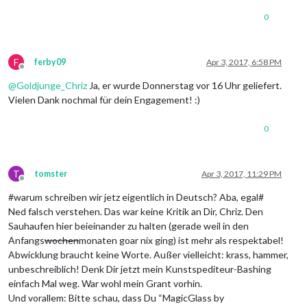
0
F
ferby09
Apr 3, 2017, 6:58 PM
Offline
@
Goldjunge_Chriz
Ja, er wurde Donnerstag vor 16 Uhr geliefert.
Vielen Dank nochmal für dein Engagement! :)
0
T
tomster
Apr 3, 2017, 11:29 PM
Offline
#warum schreiben wir jetz eigentlich in Deutsch? Aba, egal#
Ned falsch verstehen. Das war keine Kritik an Dir, Chriz. Den
Sauhaufen hier beieinander zu halten (gerade weil in den
Anfangs
wochen
monaten goar nix ging) ist mehr als respektabel!
Abwicklung braucht keine Worte. Außer vielleicht: krass, hammer,
unbeschreiblich! Denk Dir jetzt mein Kunstspediteur-Bashing
einfach Mal weg. War wohl mein Grant vorhin.
Und vorallem: Bitte schau, dass Du “MagicGlass by