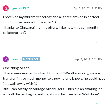
G
gustav1976
Apr 5, 2017, 12:32 PM
Offline
I received my mirrors yesterday and all three arrived in perfect
condition via your art forwarder! :)
Thanks to Chriz again for his effort. I like how this community
collaborates :D
1
Y
yawns
Apr 5, 2017, 3:21 PM
MODERATOR
Offline
One thing to add:
There were moments when I thought “We all are crazy, we are
transferring so much money to a guy no one knows, he could have
just walk away with it.”
But I can totally encourage other users. Chris did an amazing job
with all the packaging and logistics in his free time. Well done!
2