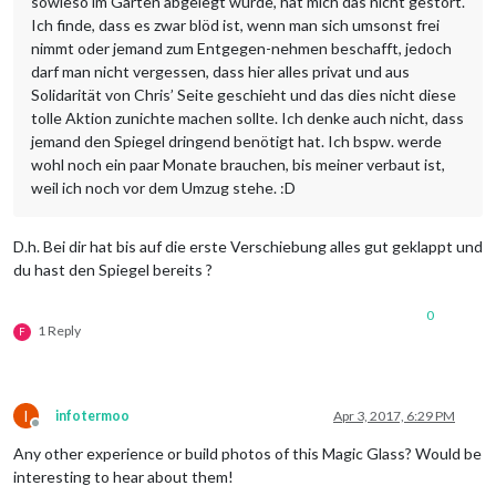
sowieso im Garten abgelegt wurde, hat mich das nicht gestört.
Ich finde, dass es zwar blöd ist, wenn man sich umsonst frei
nimmt oder jemand zum Entgegen-nehmen beschafft, jedoch
darf man nicht vergessen, dass hier alles privat und aus
Solidarität von Chris’ Seite geschieht und das dies nicht diese
tolle Aktion zunichte machen sollte. Ich denke auch nicht, dass
jemand den Spiegel dringend benötigt hat. Ich bspw. werde
wohl noch ein paar Monate brauchen, bis meiner verbaut ist,
weil ich noch vor dem Umzug stehe. :D
D.h. Bei dir hat bis auf die erste Verschiebung alles gut geklappt und
du hast den Spiegel bereits ?
0
1 Reply
F
I
infotermoo
Apr 3, 2017, 6:29 PM
Offline
Any other experience or build photos of this Magic Glass? Would be
interesting to hear about them!