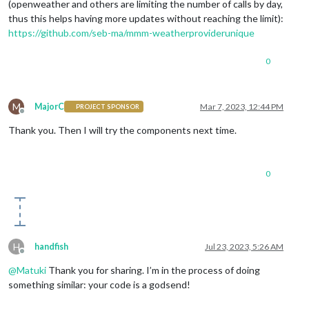
(openweather and others are limiting the number of calls by day,
thus this helps having more updates without reaching the limit):
https://github.com/seb-ma/mmm-weatherproviderunique
0
M
MajorC
Mar 7, 2023, 12:44 PM
PROJECT SPONSOR
Offline
Thank you. Then I will try the components next time.
0
H
handfish
Jul 23, 2023, 5:26 AM
Offline
@
Matuki
Thank you for sharing. I’m in the process of doing
something similar: your code is a godsend!