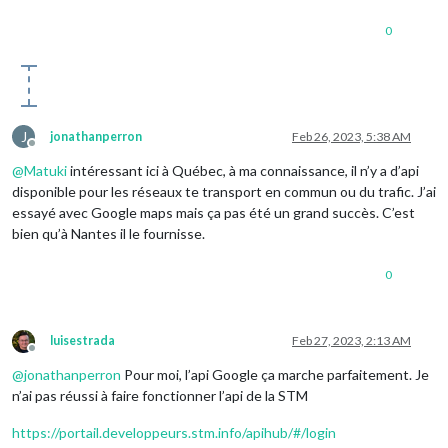
0
J
jonathanperron
Feb 26, 2023, 5:38 AM
Offline
@
Matuki
intéressant ici à Québec, à ma connaissance, il n’y a d’api
disponible pour les réseaux te transport en commun ou du trafic. J’ai
essayé avec Google maps mais ça pas été un grand succès. C’est
bien qu’à Nantes il le fournisse.
0
luisestrada
Feb 27, 2023, 2:13 AM
Offline
@
jonathanperron
Pour moi, l’api Google ça marche parfaitement. Je
n’ai pas réussi à faire fonctionner l’api de la STM
https://portail.developpeurs.stm.info/apihub/#/login