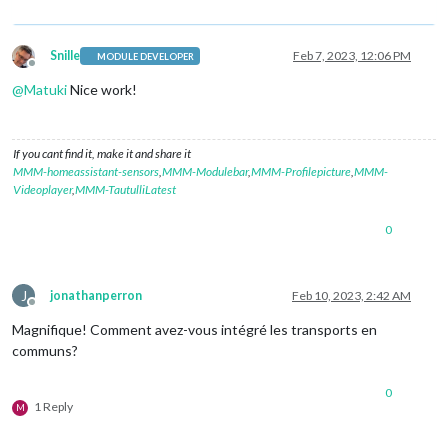
Snille
Feb 7, 2023, 12:06 PM
MODULE DEVELOPER
Offline
@
Matuki
Nice work!
If you cant find it, make it and share it
MMM-homeassistant-sensors
,
MMM-Modulebar
,
MMM-Profilepicture
,
MMM-
Videoplayer
,
MMM-TautulliLatest
0
J
jonathanperron
Feb 10, 2023, 2:42 AM
Offline
Magnifique! Comment avez-vous intégré les transports en
communs?
0
1 Reply
M