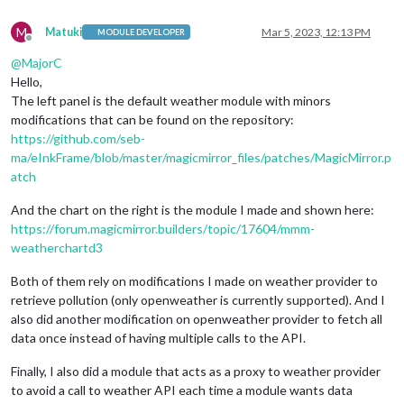
M
Matuki
Mar 5, 2023, 12:13 PM
MODULE DEVELOPER
Offline
@
MajorC
Hello,
The left panel is the default weather module with minors
modifications that can be found on the repository:
https://github.com/seb-
ma/eInkFrame/blob/master/magicmirror_files/patches/MagicMirror.p
atch
And the chart on the right is the module I made and shown here:
https://forum.magicmirror.builders/topic/17604/mmm-
weatherchartd3
Both of them rely on modifications I made on weather provider to
retrieve pollution (only openweather is currently supported). And I
also did another modification on openweather provider to fetch all
data once instead of having multiple calls to the API.
Finally, I also did a module that acts as a proxy to weather provider
to avoid a call to weather API each time a module wants data