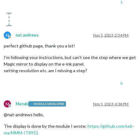
1
N
nat.andrews
Nov 1, 2023, 2:54 PM
Offline
perfect github page, thank you a lot!
I’m following your instructions, but can’t see the step where we get
Magic mirror to display on the e-ink panel.
setting resolution etc. am I missing a step?
0
M
Matuki
Nov 1, 2023, 6:36 PM
MODULE DEVELOPER
Offline
@nat-andrews hello,
The display is done by the module I wrote:
https://github.com/seb-
ma/MMM-IT8951