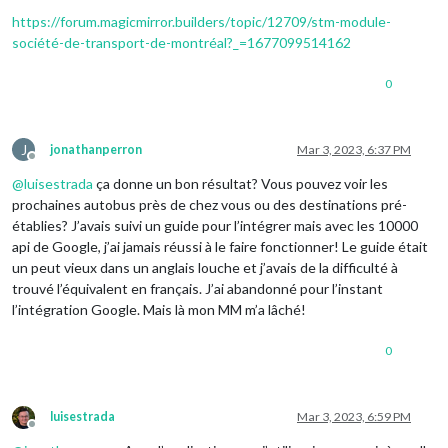
https://forum.magicmirror.builders/topic/12709/stm-module-
société-de-transport-de-montréal?_=1677099514162
0
J
jonathanperron
Mar 3, 2023, 6:37 PM
Offline
@
luisestrada
ça donne un bon résultat? Vous pouvez voir les
prochaines autobus près de chez vous ou des destinations pré-
établies? J’avais suivi un guide pour l’intégrer mais avec les 10000
api de Google, j’ai jamais réussi à le faire fonctionner! Le guide était
un peut vieux dans un anglais louche et j’avais de la difficulté à
trouvé l’équivalent en français. J’ai abandonné pour l’instant
l’intégration Google. Mais là mon MM m’a lâché!
0
luisestrada
Mar 3, 2023, 6:59 PM
Offline