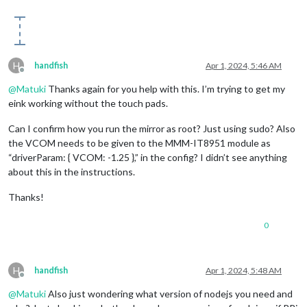
H
handfish
Apr 1, 2024, 5:46 AM
Offline
@
Matuki
Thanks again for you help with this. I’m trying to get my
eink working without the touch pads.
Can I confirm how you run the mirror as root? Just using sudo? Also
the VCOM needs to be given to the MMM-IT8951 module as
“driverParam: { VCOM: -1.25 },” in the config? I didn’t see anything
about this in the instructions.
Thanks!
0
H
handfish
Apr 1, 2024, 5:48 AM
Offline
@
Matuki
Also just wondering what version of nodejs you need and