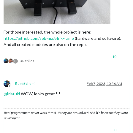
For those interested, the whole project is here:
https://github.com/seb-ma/eInkFrame
(hardware and software).
And all created modules are also on the repo.
10
3 Replies
H
KamiSchami
Feb 7, 2023, 10:56 AM
Offline
@
Matuki
WOW, looks great !!!
Real programmers never work 9 to 5. If they are around at 9 AM, it’s because they were
up all night.
0