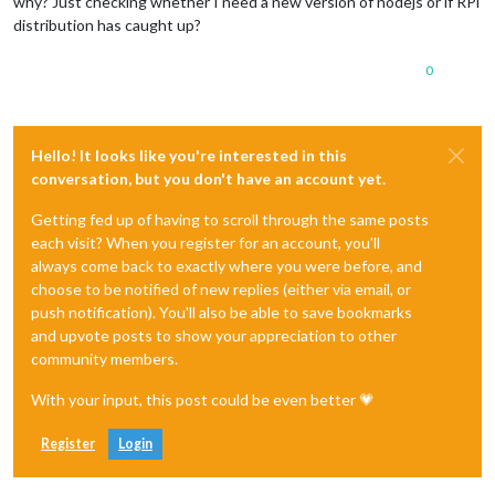
why? Just checking whether I need a new version of nodejs or if RPi
distribution has caught up?
0
Hello! It looks like you're interested in this
conversation, but you don't have an account yet.
Getting fed up of having to scroll through the same posts
each visit? When you register for an account, you'll
always come back to exactly where you were before, and
choose to be notified of new replies (either via email, or
push notification). You'll also be able to save bookmarks
and upvote posts to show your appreciation to other
community members.
With your input, this post could be even better 💗
Register
Login