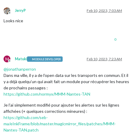
JerryP
Feb 10, 2023, 7:03 AM
Offline
Looks nice
0
M
Matuki
Feb 10, 2023, 7:23 AM
MODULE DEVELOPER
Offline
@
jonathanperron
Dans ma ville, il y a de l’open data sur les transports en commun. Et il
y a déjà quelqu’un qui avait fait un module pour récupérer les heures
de prochains passages :
https://github.com/normyx/MMM-Nantes-TAN
Je l’ai simplement modifié pour ajouter les alertes sur les lignes
affichées (+ quelques corrections mineures) :
https://github.com/seb-
ma/eInkFrame/blob/master/magicmirror_files/patches/MMM-
Nantes-TAN.patch