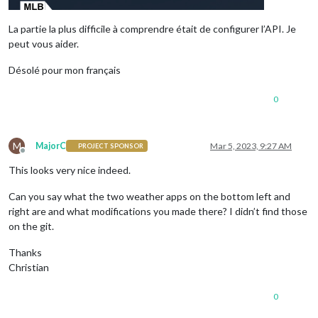
La partie la plus difficile à comprendre était de configurer l’API. Je
peut vous aider.
Désolé pour mon français
0
M
MajorC
Mar 5, 2023, 9:27 AM
PROJECT SPONSOR
Offline
This looks very nice indeed.
Can you say what the two weather apps on the bottom left and
right are and what modifications you made there? I didn’t find those
on the git.
Thanks
Christian
0