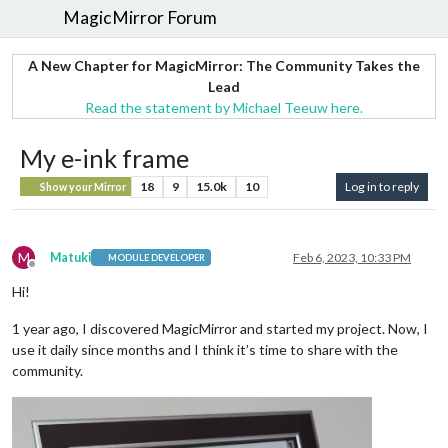
MagicMirror Forum
A New Chapter for MagicMirror: The Community Takes the
Lead
Read the statement by Michael Teeuw here.
My e-ink frame
18
9
15.0k
10
Log in to reply
Show your Mirror
M
Matuki
Feb 6, 2023, 10:33 PM
MODULE DEVELOPER
Offline
Hi!
1 year ago, I discovered MagicMirror and started my project. Now, I
use it daily since months and I think it’s time to share with the
community.