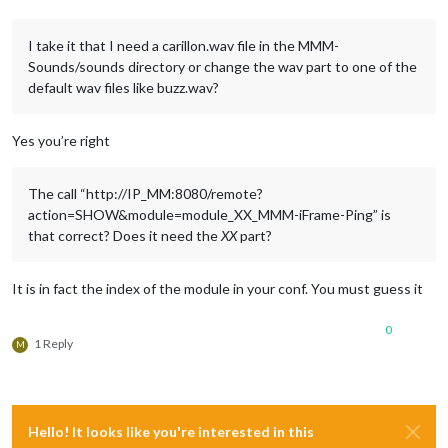
I take it that I need a carillon.wav file in the MMM-
Sounds/sounds directory or change the wav part to one of the
default wav files like buzz.wav?
Yes you’re right
The call “http://IP_MM:8080/remote?
action=SHOW&module=module_XX_MMM-iFrame-Ping” is
that correct? Does it need the
XX
part?
It is in fact the index of the module in your conf. You must guess it
0
1 Reply
M
Hello! It looks like you're interested in this