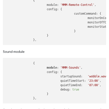
		{

			module: 
'MMM-Remote-Control'
,

			config: {

					customCommand: {

						monitorOnC
						monitorOff
						monitorSt
					}

		        }

Sound module
		{

module
: 
'MMM-Sounds'
,

			config: {

				startupSound:   
'wobble.wav'
,
				quietTimeStart: 
'23:00'
,    
				quietTimeEnd:   
'07:00'
,    
				debug: 
true
			}
