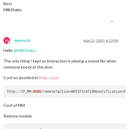
Best
MilkShake
0
M
mmourcia
Mar 22, 2020, 4:13 PM
Offline
Hello
@
MilkShake
,
The only thing I kept as interaction is playing a sound file when
someone knock at the door.
Conf on doorbird in
http visit
http:
//
IP_MM:
8080
/remote?action=NOTIFICATION&notification=PL
Conf of MM
Remote module