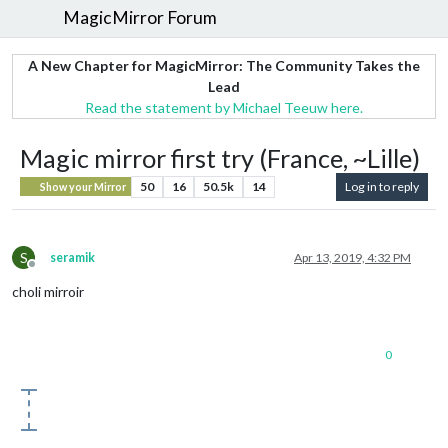
MagicMirror Forum
A New Chapter for MagicMirror: The Community Takes the
Lead
Read the statement by Michael Teeuw here.
Magic mirror first try (France, ~Lille)
50
16
50.5k
14
Log in to reply
Show your Mirror
S
seramik
Apr 13, 2019, 4:32 PM
Offline
choli mirroir
0