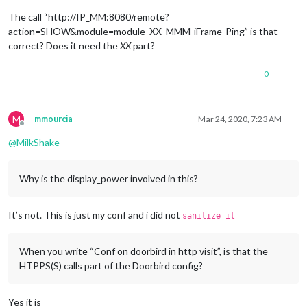
The call “http://IP_MM:8080/remote?
action=SHOW&module=module_XX_MMM-iFrame-Ping” is that
correct? Does it need the
XX
part?
0
M
mmourcia
Mar 24, 2020, 7:23 AM
Offline
@
MilkShake
Why is the display_power involved in this?
It’s not. This is just my conf and i did not
sanitize it
When you write “Conf on doorbird in http visit”, is that the
HTPPS(S) calls part of the Doorbird config?
Yes it is