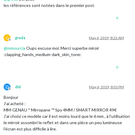
les références sont notées dans le premier post.
0
G
greda
May 6, 2019, 8:22 AM
Offline
@
mmourcia
Oups excuse moi. Merci superbe miroir
:clapping_hands_medium-dark_skin_tone:
0
D
did
May 6, 2019, 8:01 PM
Offline
Bonjour
J’ai acheté :
MM-GENAU * Mirropane ™ Spy 4MM / SMART MIRROR 49€
J’ai choisi ce modèle car il est moins lourd que le 6 mm , à l’utilisation
le mirroir assombri le reflet et dans une pièce un peu lumineuse
l’écran est plus difficile à lire.