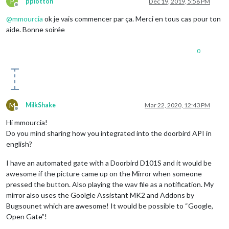
P
pplotton
Dec 19, 2019, 5:56 PM
Offline
@
mmourcia
ok je vais commencer par ça. Merci en tous cas pour ton
aide. Bonne soirée
0
M
MilkShake
Mar 22, 2020, 12:43 PM
Offline
Hi mmourcia!
Do you mind sharing how you integrated into the doorbird API in
english?
I have an automated gate with a Doorbird D101S and it would be
awesome if the picture came up on the Mirror when someone
pressed the button. Also playing the wav file as a notification. My
mirror also uses the Goolgle Assistant MK2 and Addons by
Bugsounet which are awesome! It would be possible to “Google,
Open Gate”!