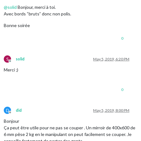
Offline
@
solid
Bonjour, merci à toi.
Avec bords “bruts” donc non polis.
Bonne soirée
0
S
solid
May 5, 2019, 6:20 PM
Offline
Merci ;)
0
D
did
May 5, 2019, 8:00 PM
Offline
Bonjour
Ça peut être utile pour ne pas se couper . Un mirroir de 400x600 de
6 mm pėse 2 kg en le manipulant on peut facilement se couper. Je
conseille fortement de porter des gants .