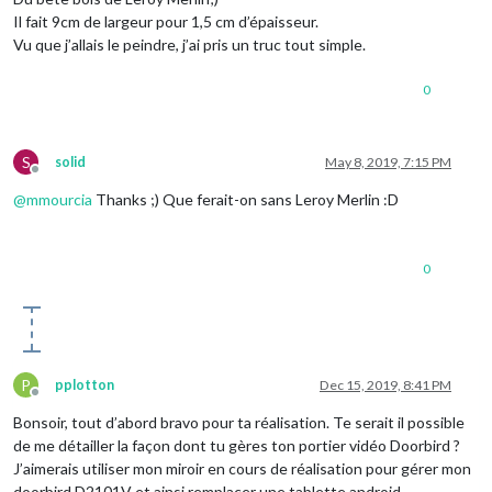
Il fait 9cm de largeur pour 1,5 cm d’épaisseur.
Vu que j’allais le peindre, j’ai pris un truc tout simple.
0
S
solid
May 8, 2019, 7:15 PM
Offline
@
mmourcia
Thanks ;) Que ferait-on sans Leroy Merlin :D
0
P
pplotton
Dec 15, 2019, 8:41 PM
Offline
Bonsoir, tout d’abord bravo pour ta réalisation. Te serait il possible
de me détailler la façon dont tu gères ton portier vidéo Doorbird ?
J’aimerais utiliser mon miroir en cours de réalisation pour gérer mon
doorbird D2101V et ainsi remplacer une tablette android.