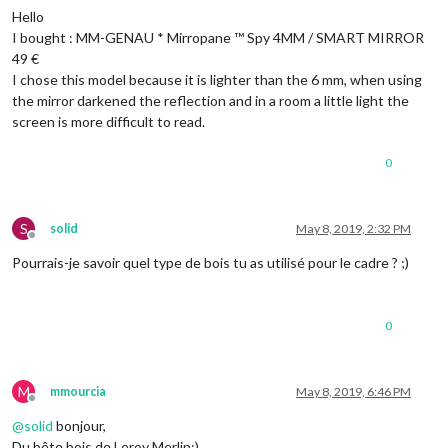
Hello
I bought : MM-GENAU * Mirropane ™ Spy 4MM / SMART MIRROR
49 €
I chose this model because it is lighter than the 6 mm, when using
the mirror darkened the reflection and in a room a little light the
screen is more difficult to read.
0
S
solid
May 8, 2019, 2:32 PM
Offline
Pourrais-je savoir quel type de bois tu as utilisé pour le cadre ? ;)
0
M
mmourcia
May 8, 2019, 6:46 PM
Offline
@
solid
bonjour,
Du bête bois de Leroy Merlin;)