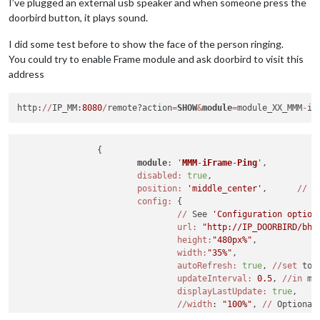
I’ve plugged an external usb speaker and when someone press the
doorbird button, it plays sound.
I did some test before to show the face of the person ringing.
You could try to enable Frame module and ask doorbird to visit this
address
http:
/
/
IP_MM:
8080
/
remote?action
=
SHOW
&
module
=
module_XX_MMM
-
iF
		{

module
: '
MMM
-
iFrame
-
Ping
',
disabled:
true
,

position:
'middle_center'
,	
//
 T
config:
 {

//
 See 
'Configuration option
url:
"http://IP_DOORBIRD/bha
height:
"480px%"
, 

width:
"35%"
,

autoRefresh:
true
, 
//set
 to 
updateInterval:
0.5
, 
//in
 mi
displayLastUpdate:
true
,

//width
: 
"100%"
, 
//
 Optional
//height
: 
"800px"
, 
//
Optiona