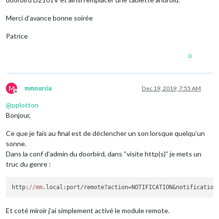
Merci d’avance bonne soirée
Patrice
0
M
mmourcia
Dec 19, 2019, 7:55 AM
Offline
@
pplotton
Bonjour,
Ce que je fais au final est de déclencher un son lorsque quelqu’un
sonne.
Dans la conf d’admin du doorbird, dans “visite http(s)” je mets un
truc du genre :
http:
//mm
.local:port/remote?action=NOTIFICATION&notification
Et coté miroir j’ai simplement activé le module remote.