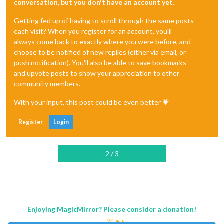
conversation, but you don't have an account yet.
Getting fed up of having to scroll through the same posts
each visit? When you register for an account, you'll
always come back to exactly where you were before, and
choose to be notified of new replies (either via email, or
push notification). You'll also be able to save bookmarks
and upvote posts to show your appreciation to other
community members.
With your input, this post could be even better 💗
Register
Login
2 / 3
Enjoying MagicMirror? Please consider a donation!