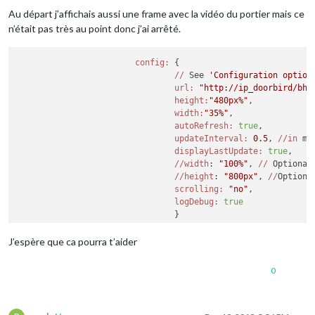
Au départ j’affichais aussi une frame avec la vidéo du portier mais ce
n’était pas très au point donc j’ai arrêté.
config:
 {

//
 See 
'Configuration option
url:
"http://ip_doorbird/bha
height:
"480px%"
, 

width:
"35%"
,

autoRefresh:
true
, 

updateInterval:
0.5
, 
//in
 mi
displayLastUpdate:
true
,

//width
: 
"100%"
, 
//
 Optional
//height
: 
"800px"
, 
//
Optiona
scrolling:
"no"
,

logDebug:
true
J’espère que ca pourra t’aider
0