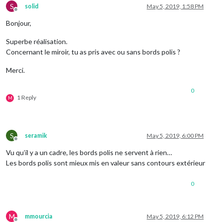
S
solid
May 5, 2019, 1:58 PM
Offline
Bonjour,
Superbe réalisation.
Concernant le miroir, tu as pris avec ou sans bords polis ?
Merci.
0
1 Reply
M
S
seramik
May 5, 2019, 6:00 PM
Offline
Vu qu’il y a un cadre, les bords polis ne servent à rien…
Les bords polis sont mieux mis en valeur sans contours extérieur
0
M
mmourcia
May 5, 2019, 6:12 PM