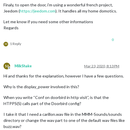
scrolling:
"no"
,

Finaly, to open the door, i’m using a wonderful french project,
logDebug:
true
Jeedom (
https://jeedom.com
). It handles all my home domotics.
				}

Let me know if you need some other informations
Regards
0
1 Reply
M
M
MilkShake
Mar 23, 2020, 8:13 PM
Offline
Hi and thanks for the explanation, however I have a few questions.
Why is the display_power involved in this?
When you write “Conf on doorbird in http visit”, is that the
HTPPS(S) calls part of the Doorbird config?
I take it that I need a carillon.wav file in the MMM-Sounds/sounds
directory or change the wav part to one of the default wav files like
buzz.wav?